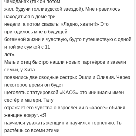
чемоданах (так он потом
жил, будучи голливудской звездой). Мне нравилось
находиться в доме три
недели, а потом сказать: «Ладно, хватит!» Это
пригодилось мне в будущей
богемной жизни я чувствую, будто путешествую с одной
и той же сумкой с 11
лет».
Мать и отец быстро нашли новых партнѐров и завели
семьи, у Хита
появились две сводные сестры: Эшли и Оливия. Через
некоторое время он будет
щеголять с татуировкой «KAOS» это инициалы имен
сестѐр и матери. Тату
отражает его чувства о взрослении в «хаосе» обилия
женщин вокруг. «Я
научился уважать женщин и научился терпению. Ты
растѐшь со всеми этими