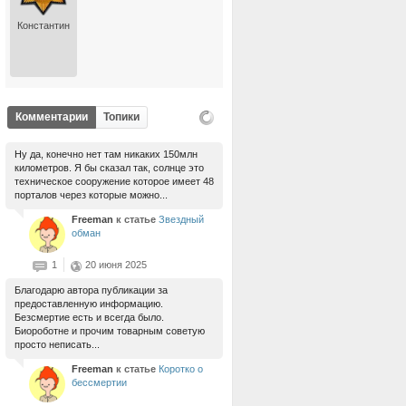
Константин
Комментарии
Топики
Ну да, конечно нет там никаких 150млн
километров. Я бы сказал так, солнце это
техническое сооружение которое имеет 48
порталов через которые можно...
Freeman
к статье
Звездный
обман
1
20 июня 2025
Благодарю автора публикации за
предоставленную информацию.
Безсмертие есть и всегда было.
Биороботне и прочим товарным советую
просто неписать...
Freeman
к статье
Коротко о
бессмертии