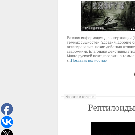
Важная информация для сверхнации (К
темных сущностей! Здравия, дорогие бр
активировались некие действия челове
сварожники. Благодаря действиям этих 
Много русичей поют, говорят на темы 
к...
Показать полностью
Новости и сплетни
Рептилоиды