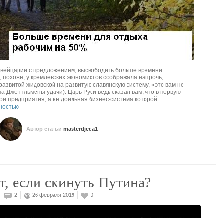
вейцарии с предложением, высвободить больше времени
, похоже, у кремлевских экономистов соображала напрочь,
развитой жидовской на развитую славянскую систему, «это вам не
а Джентльмены удачи). Царь Руси ведь сказал вам, что в первую
вои предприятия, а не доильная бизнес-система которой
ностью
Автор статьи
masterdjeda1
т, если скинуть Путина?
2
26 февраля 2019
0