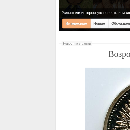
Услышали интересную новость или сп
Интересные
Новые
Обсуждае
Новости и сплетни
Возро