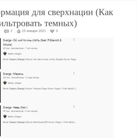
рмация для сверхнации (Как
ильтровать темных)
2
15 января 2021
0