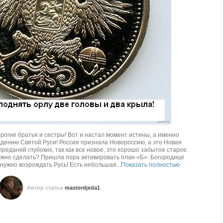
рогие братья и сестры! Вот и настал момент истины, а именно
дению Святой Руси! Россия признала Новороссию, а это Новая
реданий глубоких, так как все новое, это хорошо забытое старое.
нужно сделать? Пришла пора активировать план «Б»: Богородице
и нужно возрождать Русь! Есть небольшая...
Показать полностью
Автор статьи
masterdjeda1