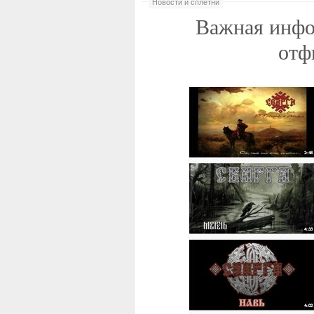
Новости и сплетни
Важная инфо
отф