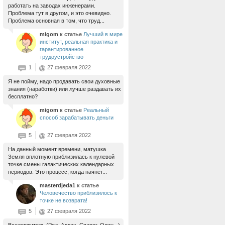
работать на заводах инженерами.
Проблема тут в другом, и это очевидно.
Проблема основная в том, что труд...
migom
к статье
Лучший в мире
институт, реальная практика и
гарантированное
трудоустройство
1
27 февраля 2022
Я не пойму, надо продавать свои духовные
знания (наработки) или лучше раздавать их
бесплатно?
migom
к статье
Реальный
способ зарабатывать деньги
5
27 февраля 2022
На данный момент времени, матушка
Земля вплотную приблизилась к нулевой
точке смены галактических календарных
периодов. Это процесс, когда начнет...
masterdjeda1
к статье
Человечество приблизилось к
точке не возврата!
5
27 февраля 2022