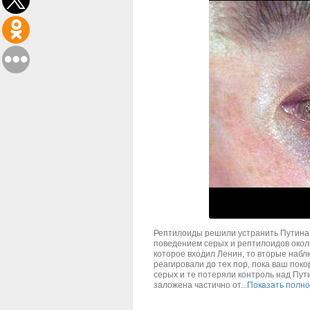
Рептилоиды решили устранить Путина!
поведением серых и рептилоидов окол
которое входил Ленин, то вторые набл
реагировали до тех пор, пока ваш пок
серых и те потеряли контроль над Пут
заложена частично от...
Показать полн