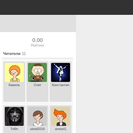
0.00
Рейтинг
Читатели
11
Камиль
Олег
Константин
Tol9n
ubeid2016
aneta41