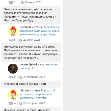
11
20 июня 2025
Это ещё не наказание, эти твари и им
подобные кто прямо или косвенно
причастен к гибели Животного Царства и
Царства Природы будут...
Freeman
к статье
Хабаровские
живодерки расплакались после
вынесения приговора. Видео.
5
20 июня 2025
Это еще не все уровни зачистки Земли.
Пробудившихся еще мало и то, многое не
понимают. Власти РФ читают информацию,
но делают все по своему...
masterdjeda1
к статье
Жизнь
по Сварге!
9
28 февраля 2022
курс валют разный всё так и есть
migom
к статье
Коротко об
устройстве современной
финансовой системы
4
27 февраля 2022
Немного непонятно тогда, кто будет