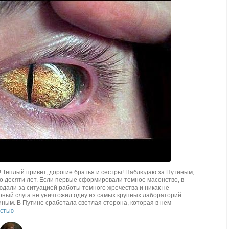
 Теплый привет, дорогие братья и сестры! Наблюдаю за Путиным,
о десяти лет. Если первые сформировали темное масонство, в
юдали за ситуацией работы темного жречества и никак не
орный слуга не уничтожил одну из самых крупных лабораторий
иным. В Путине сработала светлая сторона, которая в нем
остью