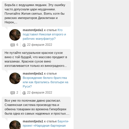
Борьба с ведущими людьми. Эту ошибку
часто допускали цари неудачники.
Почитайте Жития святых. Взять хотя бы
римских императоров Диоклитиан и
Нерон,...
masterdjeda1
к статье
Кто
подставил Николая второго и
рабочих мануфактур?
6
22 февраля 2022
Не путайте натуральное красное сухое
вино с той бурдой, что массово продают в
магазинах. Красное сухое вино
изготавливается только из виноградного...
masterdjeda1
к статье
Возрождение белого братства
или как братались богатыри на
Руси?
2
22 февраля 2022
Все уже по полочкам давно расписал.
Славянская система производства и
обмена товарами во времена Гипербореи
была одна из самых надежных и простых....
masterdjeda1
к статье
Баунти-
проект «Народная бартерная