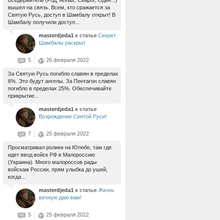
Вседержитель (Род, Аллах, Сварог, Один...)
вышел на связь. Всем, кто сражается за
Святую Русь, доступ в Шамбалу открыт! В
Шамбалу получили доступ...
masterdjeda1
к статье
Секрет
Шамбалы раскрыт
5
26 февраля 2022
За Святую Русь погибло славян в пределах
6%. Это будут ангелы. За Пентагон славян
погибло в пределах 25%. Обеспечивайте
прикрытие...
masterdjeda1
к статье
Возрождение Святой Руси!
7
25 февраля 2022
Просматривал ролики на Ютюбе, там где
идет ввод войск РФ в Малороссию
(Украина). Много малороссов рады
войскам России, прям улыбка до ушей,
когда...
masterdjeda1
к статье
Жизнь
вечную даю вам!
5
25 февраля 2022