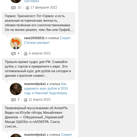
система»
10
17 февраля 2022
Гермес Трисмегист-Тот-Гермес и есть
реальная историческая личность,
обожествлённая его соотечественниками.
Он не менее реален, чем Лин или Орфей,...
tata19342011
к статье
Секрет
Сатаны раскрыт
4
6 апреля 2021
Пришло время чудес для РФ. Снимайте
рубль с торгов и прикрепите к евро. Это
оптимальный курс для рубля на сегодня и
данная стратегия снимет...
masterdjeda1
к статье
Как
удержать курс рубля в 2019
году и Николай Чудотворец
3
11 марта 2021
Правоверный мусульманин об АллатРа.
Видео на Ютубе «Игорь Михайлович
Данилов — Обкуренный „Украниский“
Махди !(ШОК)» и «АЛЛАТРА. Секта
сэнсэя...
masterdjeda1
к статье
Секрет