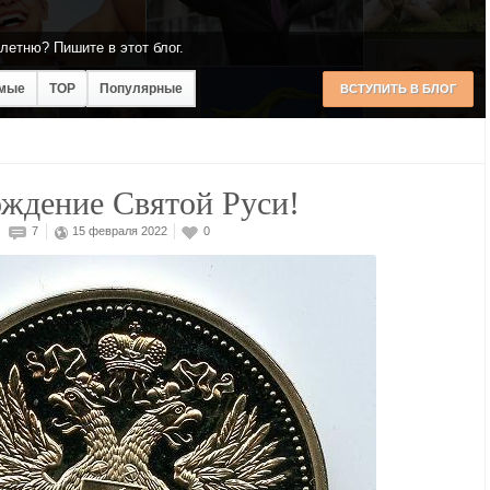
летню? Пишите в этот блог.
мые
TOP
Популярные
ВСТУПИТЬ В БЛОГ
ждение Святой Руси!
7
15 февраля 2022
0