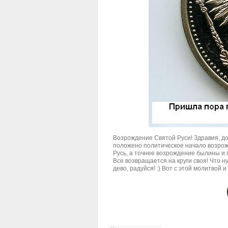
Возрождение Святой Руси! Здравия, до
положено политическое начало возрож
Русь, а точнее возрождение былины и п
Все возвращается на круги своя! Что 
дево, радуйся! :) Вот с этой молитвой 