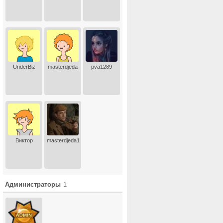
UnderBiz
masterdjeda
pva1289
Виктор
masterdjeda1
Администраторы
1