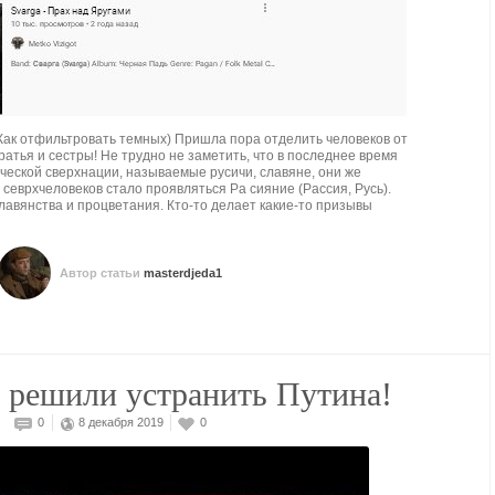
ак отфильтровать темных) Пришла пора отделить человеков от
атья и сестры! Не трудно не заметить, что в последнее время
ческой сверхнации, называемые русичи, славяне, они же
севрхчеловеков стало проявляться Ра сияние (Рассия, Русь).
славянства и процветания. Кто-то делает какие-то призывы
Автор статьи
masterdjeda1
 решили устранить Путина!
0
8 декабря 2019
0