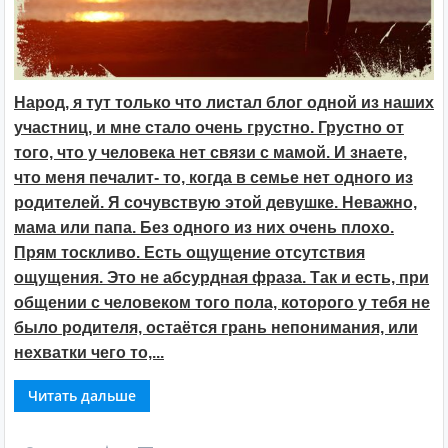
Народ, я тут только что листал блог одной из наших
участниц, и мне стало очень грустно. Грустно от
того, что у человека нет связи с мамой. И знаете,
что меня печалит- то, когда в семье нет одного из
родителей. Я сочувствую этой девушке. Неважно,
мама или папа. Без одного из них очень плохо.
Прям тоскливо. Есть ощущение отсутствия
ощущения. Это не абсурдная фраза. Так и есть, при
общении с человеком того пола, которого у тебя не
было родителя, остаётся грань непонимания, или
нехватки чего то,...
Читать дальше