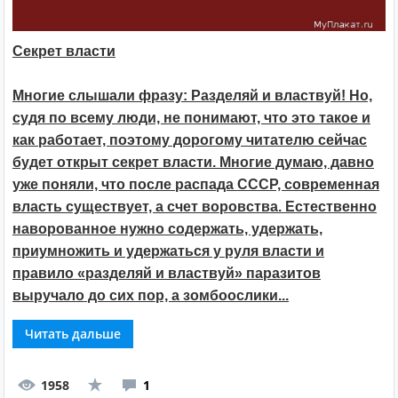
Секрет власти
Многие слышали фразу: Разделяй и властвуй! Но,
судя по всему люди, не понимают, что это такое и
как работает, поэтому дорогому читателю сейчас
будет открыт секрет власти. Многие думаю, давно
уже поняли, что после распада СССР, современная
власть существует, а счет воровства. Естественно
наворованное нужно содержать, удержать,
приумножить и удержаться у руля власти и
правило «разделяй и властвуй» паразитов
выручало до сих пор, а зомбоослики...
Читать дальше
1958
1