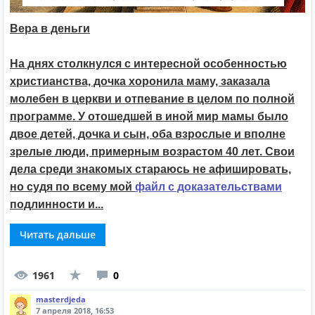
Вера в деньги
На днях столкнулся с интересной особенностью
христианства, дочка хоронила маму, заказала
молебен в церкви и отпевание в целом по полной
программе. У отошедшей в иной мир мамы было
двое детей, дочка и сын, оба взрослые и вполне
зрелые люди, примерным возрастом 40 лет. Свои
дела среди знакомых стараюсь не афишировать,
но судя по всему мой
файл с доказательствами
подлинности и...
Читать дальше
1961
0
masterdjeda
7 апреля 2018, 16:53