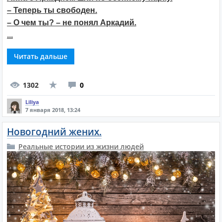
– Теперь ты свободен.
– О чем ты? – не понял Аркадий.
...
Читать дальше
1302
0
Liliya
7 января 2018, 13:24
Новогодний жених.
Реальные истории из жизни людей