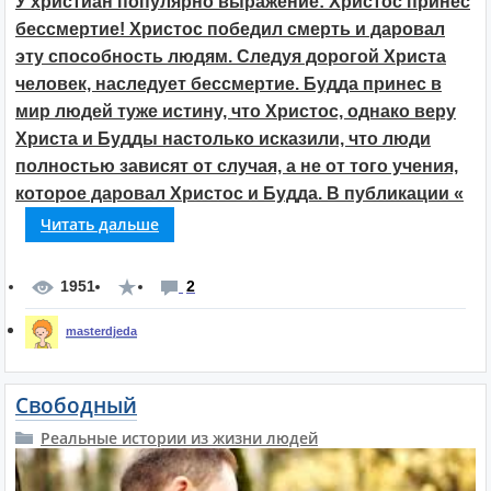
У христиан популярно выражение: Христос принес
бессмертие! Христос победил смерть и даровал
эту способность людям. Следуя дорогой Христа
человек, наследует бессмертие. Будда принес в
мир людей туже истину, что Христос, однако веру
Христа и Будды настолько исказили, что люди
полностью зависят от случая, а не от того учения,
которое даровал Христос и Будда. В публикации «
Читать дальше
1951
2
masterdjeda
27 февраля 2018, 10:24
Свободный
Реальные истории из жизни людей