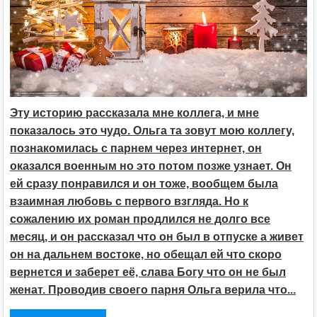
Эту историю рассказала мне коллега, и мне
показалось это чудо. Ольга та зовут мою коллегу,
познакомилась с парнем через интернет, он
оказался военным но это потом позже узнает. Он
ей сразу понравился и он тоже, вообщем была
взаимная любовь с первого взгляда. Но к
сожалению их роман продлился не долго все
месяц, и он рассказал что он был в отпуске а живет
он на дальнем востоке, но обещал ей что скоро
вернется и заберет её, слава Богу что он не был
женат. Проводив своего парня Ольга верила что...