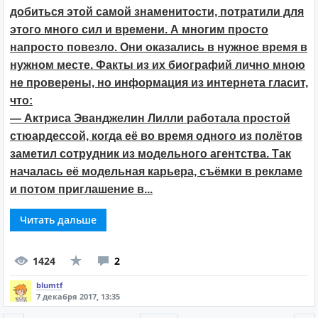
добиться этой самой знаменитости, потратили для
этого много сил и времени. А многим просто
напросто повезло. Они оказались в нужное время в
нужном месте. Факты из их биографий лично мною
не проверены, но информация из интернета гласит,
что:
— Актриса Эванджелин Лилли работала простой
стюардессой, когда её во время одного из полётов
заметил сотрудник из модельного агентства. Так
началась её модельная карьера, съёмки в рекламе
и потом приглашение в...
Читать дальше
1424
2
blumtf
7 декабря 2017, 13:35