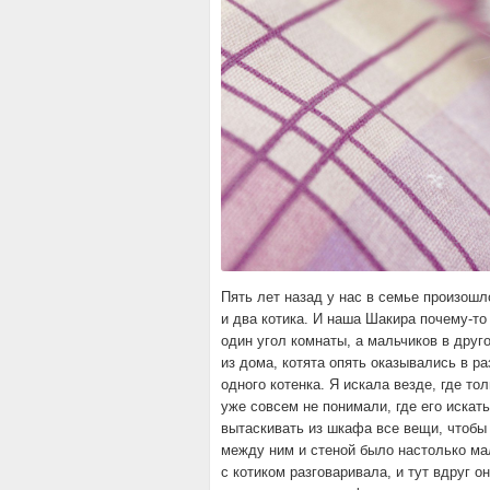
Пять лет назад у нас в семье произошл
и два котика. И наша Шакира почему-то
один угол комнаты, а мальчиков в друг
из дома, котята опять оказывались в р
одного котенка. Я искала везде, где то
уже совсем не понимали, где его искат
вытаскивать из шкафа все вещи, чтобы 
между ним и стеной было настолько мал
с котиком разговаривала, и тут вдруг о