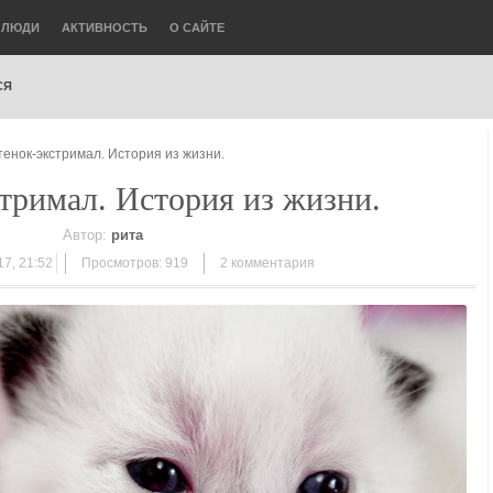
ЛЮДИ
АКТИВНОСТЬ
О САЙТЕ
СЯ
тенок-экстримал. История из жизни.
тримал. История из жизни.
Автор:
рита
17, 21:52
Просмотров: 919
2
комментария