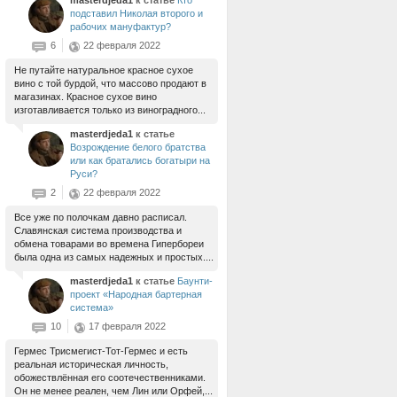
masterdjeda1
к статье
Кто
подставил Николая второго и
рабочих мануфактур?
6
22 февраля 2022
Не путайте натуральное красное сухое
вино с той бурдой, что массово продают в
магазинах. Красное сухое вино
изготавливается только из виноградного...
masterdjeda1
к статье
Возрождение белого братства
или как братались богатыри на
Руси?
2
22 февраля 2022
Все уже по полочкам давно расписал.
Славянская система производства и
обмена товарами во времена Гипербореи
была одна из самых надежных и простых....
masterdjeda1
к статье
Баунти-
проект «Народная бартерная
система»
10
17 февраля 2022
Гермес Трисмегист-Тот-Гермес и есть
реальная историческая личность,
обожествлённая его соотечественниками.
Он не менее реален, чем Лин или Орфей,...