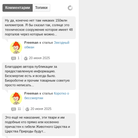
Комментарии
Топики
Ну да, конечно нет там никаких 150млн
километров. Я бы сказал так, солнце это
техническое сооружение которое имеет 48
порталов через которые можно...
Freeman
к статье
Звездный
обман
1
20 июня 2025
Благодарю автора публикации за
предоставленную информацию.
Безсмертие есть и всегда было.
Биороботне и прочим товарным советую
просто неписать...
Freeman
к статье
Коротко о
бессмертии
11
20 июня 2025
Это ещё не наказание, эти твари и им
подобные кто прямо или косвенно
причастен к гибели Животного Царства и
Царства Природы будут...