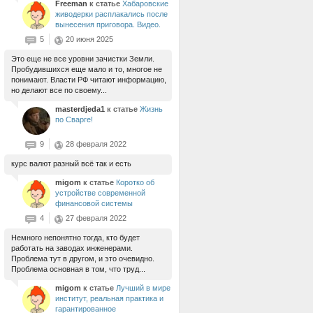
Freeman
к статье
Хабаровские
живодерки расплакались после
вынесения приговора. Видео.
5
20 июня 2025
Это еще не все уровни зачистки Земли.
Пробудившихся еще мало и то, многое не
понимают. Власти РФ читают информацию,
но делают все по своему...
masterdjeda1
к статье
Жизнь
по Сварге!
9
28 февраля 2022
курс валют разный всё так и есть
migom
к статье
Коротко об
устройстве современной
финансовой системы
4
27 февраля 2022
Немного непонятно тогда, кто будет
работать на заводах инженерами.
Проблема тут в другом, и это очевидно.
Проблема основная в том, что труд...
migom
к статье
Лучший в мире
институт, реальная практика и
гарантированное