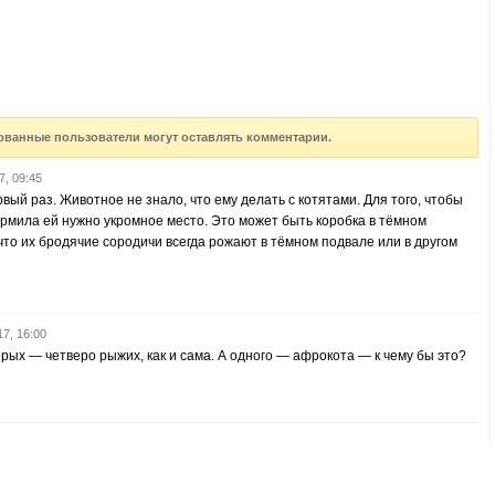
ованные пользователи могут оставлять комментарии.
7, 09:45
рвый раз. Животное не знало, что ему делать с котятами. Для того, чтобы
ормила ей нужно укромное место. Это может быть коробка в тёмном
что их бродячие сородичи всегда рожают в тёмном подвале или в другом
17, 16:00
рых — четверо рыжих, как и сама. А одного — афрокота — к чему бы это?