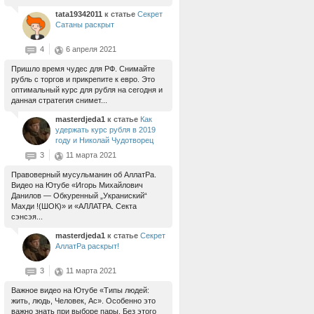
tata19342011
к статье
Секрет
Сатаны раскрыт
4
6 апреля 2021
Пришло время чудес для РФ. Снимайте
рубль с торгов и прикрепите к евро. Это
оптимальный курс для рубля на сегодня и
данная стратегия снимет...
masterdjeda1
к статье
Как
удержать курс рубля в 2019
году и Николай Чудотворец
3
11 марта 2021
Правоверный мусульманин об АллатРа.
Видео на Ютубе «Игорь Михайлович
Данилов — Обкуренный „Украниский“
Махди !(ШОК)» и «АЛЛАТРА. Секта
сэнсэя...
masterdjeda1
к статье
Секрет
АллатРа раскрыт!
3
11 марта 2021
Важное видео на Ютубе «Типы людей:
жить, людь, Человек, Ас». Особенно это
важно знать при выборе пары. Без этого