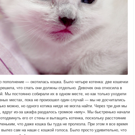
о пополнение — окотилась кошка. Было четыре котенка: две кошечки
 решила, что спать они должны отдельно. Девочек она относила в
ой. Мы постоянно собирали их в одном месте, но как только уходили
азных местах, пока не произошел один случай — мы не досчитались
лько можно, но одного котика нигде не могла найти. Через три дня мы
ь, вдруг из-за шкафа раздалось громкое «мяу». Мы быстренько начали
отодвинуть его от стены и вытащить котенка, поскольку расстояние
еньким, что даже кошка бы туда не пролезла. При этом я все время
н вылез сам на наши с кошкой голоса. Было просто удивительно, что