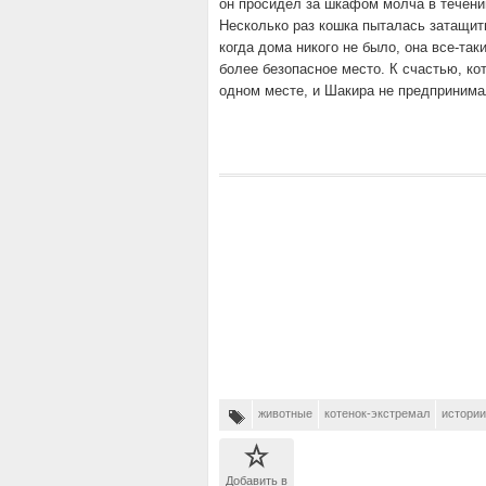
он просидел за шкафом молча в течении
Несколько раз кошка пыталась затащить
когда дома никого не было, она все-таки
более безопасное место. К счастью, ко
одном месте, и Шакира не предпринима
животные
котенок-экстремал
истории
Добавить в