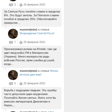
5
26 февраля 2022
За Святую Русь погибло славян в пределах
6%. Это будут ангелы. За Пентагон славян
погибло в пределах 25%. Обеспечивайте
прикрытие...
masterdjeda1
к статье
Возрождение Святой Руси!
7
25 февраля 2022
Просматривал ролики на Ютюбе, там где
идет ввод войск РФ в Малороссию
(Украина). Много малороссов рады
войскам России, прям улыбка до ушей,
когда...
masterdjeda1
к статье
Жизнь
вечную даю вам!
5
25 февраля 2022
Борьба с ведущими людьми. Эту ошибку
часто допускали цари неудачники.
Почитайте Жития святых. Взять хотя бы
римских императоров Диоклитиан и
Нерон,...