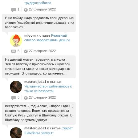
трудоустройство
1
27 февраля 2022
Я не пойму, надо продавать свои духовные
знания (наработки) или лучше раздавать их
бесплатно?
migom
к статье
Реальный
способ зарабатывать деньги
5
27 февраля 2022
На данный момент времени, матушка
Земля вплотную приблизилась к нулевой
точке смены галактических календарных
периодов. Это процесс, когда начнет...
masterdjeda1
к статье
Человечество приблизилось к
точке не возврата!
5
27 февраля 2022
Вседержитель (Род, Аллах, Сварог, Один...)
вышел на связь. Всем, кто сражается за
Святую Русь, доступ в Шамбалу открыт! В
Шамбалу получили доступ...
masterdjeda1
к статье
Секрет
Шамбалы раскрыт