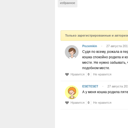
избранное
Только зарегистрированные и авториз
Pozemkin
•
27 августа 201
Судя по всему, рожала в пе
кошка спокойно родила и к
месте. Не нужно забывать, 
подобном месте.
Нравится
0
Не нравится
ESETESET
•
27 августа 20
А у меня кошка родила пяте
Нравится
0
Не нравится