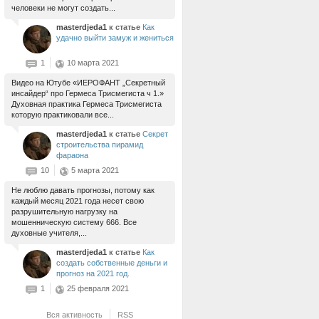
человеки не могут создать...
masterdjeda1
к статье
Как
удачно выйти замуж и жениться
1
10 марта 2021
Видео на Ютубе «ИЕРОФАНТ „Секретный
инсайдер“ про Гермеса Трисмегиста ч 1.»
Духовная практика Гермеса Трисмегиста
которую практиковали все...
masterdjeda1
к статье
Секрет
строительства пирамид
фараона
10
5 марта 2021
Не люблю давать прогнозы, потому как
каждый месяц 2021 года несет свою
разрушительную нагрузку на
мошенническую систему 666. Все
духовные учителя,...
masterdjeda1
к статье
Как
создать собственные деньги и
прогноз на 2021 год.
1
25 февраля 2021
Вся активность
RSS