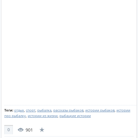
Теги:
отдых
,
спорт
,
рыбалка
,
рассказы рыбаков
,
истории рыбаков
,
истории
про рыбалку
,
истории из жизни
,
рыбацкие истории
0
901