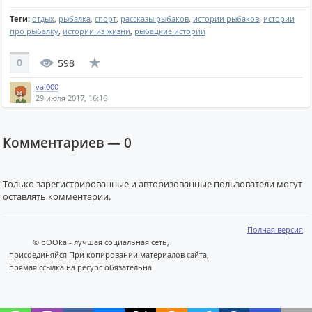
Теги:
отдых
,
рыбалка
,
спорт
,
рассказы рыбаков
,
истории рыбаков
,
истории
про рыбалку
,
истории из жизни
,
рыбацкие истории
0
598
val000
29 июля 2017, 16:16
Комментариев —
0
Только зарегистрированные и авторизованные пользователи могут
оставлять комментарии.
Полная версия
© bOOka - лучшая социальная сеть,
присоединяйся При копировании материалов сайта,
прямая ссылка на ресурс обязательна