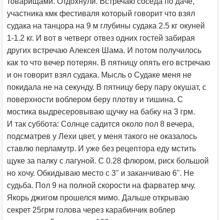
товарищами. Отдохнули. Встречаю соседа по даче,
участника кмк фестиваля который говорит что взял
судака на танцора на 9 м глубины судака 2.5 кг окуней
1-1.2 кг. И вот в четверг отвез одних гостей забирая
других встречаю Алексея Шама. И потом получилось
как то что вечер потерян. В пятницу опять его встречаю
и он говорит взял судака. Мысль о Судаке меня не
покидала не на секунду. В пятницу беру пару окушат, с
поверхности воблером беру плотву и тишина. С
мостика выдресеровываю щучку на бабку на 3 грм.
И так суббота: Солнце садится около пол 8 вечера,
подсматрев у Лехи цвет, у меня такого не оказалось
ставлю перламутр. И уже без рецептора еду мстить
щуке за палку с лагуной. С 0.28 флюром, риск большой
но хочу. Обкидываю место с 3" и заканчиваю 6". Не
судьба. Пол 9 на полной скорости на фарватер мчу.
Якорь джигом прошелся мимо. Дальше открываю
секрет 25грм голова через карабинчик воблер