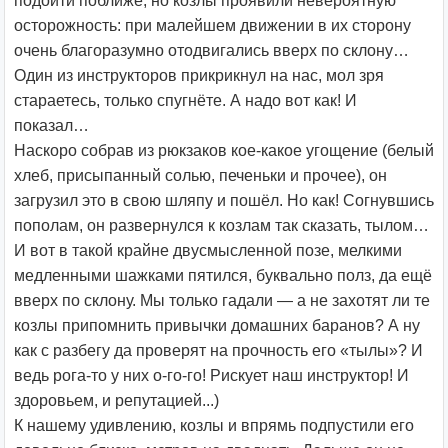
подойти поближе, но козлы проявили невероятную
осторожность: при малейшем движении в их сторону
очень благоразумно отодвигались вверх по склону…
Один из инструкторов прикрикнул на нас, мол зря
стараетесь, только спугнёте. А надо вот как! И
показал…
Наскоро собрав из рюкзаков кое-какое угощение (белый
хлеб, присыпанный солью, печеньки и прочее), он
загрузил это в свою шляпу и пошёл. Но как! Согнувшись
пополам, он развернулся к козлам так сказать, тылом…
И вот в такой крайне двусмысленной позе, мелкими
медленными шажками пятился, буквально полз, да ещё
вверх по склону. Мы только гадали — а не захотят ли те
козлы припомнить привычки домашних баранов? А ну
как с разбегу да проверят на прочность его «тылы»? И
ведь рога-то у них о-го-го! Рискует наш инструктор! И
здоровьем, и репутацией...)
К нашему удивлению, козлы и впрямь подпустили его