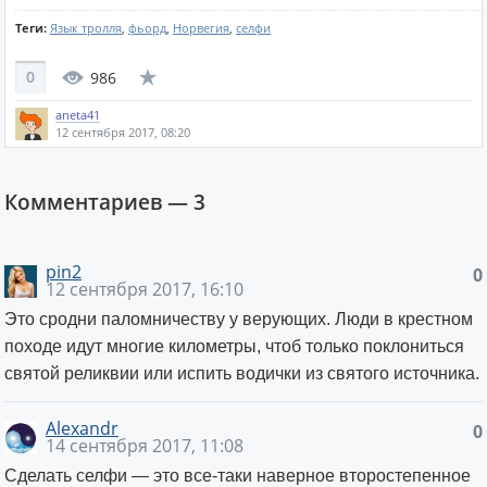
Теги:
Язык тролля
,
фьорд
,
Норвегия
,
селфи
0
986
aneta41
12 сентября 2017, 08:20
Комментариев —
3
pin2
0
12 сентября 2017, 16:10
Это сродни паломничеству у верующих. Люди в крестном
походе идут многие километры, чтоб только поклониться
святой реликвии или испить водички из святого источника.
Alexandr
0
14 сентября 2017, 11:08
Сделать селфи — это все-таки наверное второстепенное