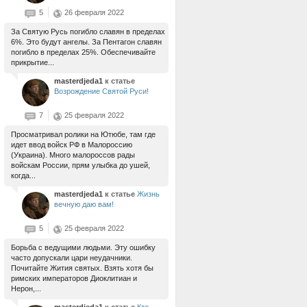
5
26 февраля 2022
За Святую Русь погибло славян в пределах
6%. Это будут ангелы. За Пентагон славян
погибло в пределах 25%. Обеспечивайте
прикрытие...
masterdjeda1
к статье
Возрождение Святой Руси!
7
25 февраля 2022
Просматривал ролики на Ютюбе, там где
идет ввод войск РФ в Малороссию
(Украина). Много малороссов рады
войскам России, прям улыбка до ушей,
когда...
masterdjeda1
к статье
Жизнь
вечную даю вам!
5
25 февраля 2022
Борьба с ведущими людьми. Эту ошибку
часто допускали цари неудачники.
Почитайте Жития святых. Взять хотя бы
римских императоров Диоклитиан и
Нерон,...