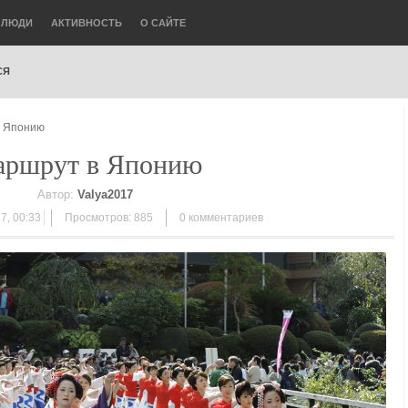
ЛЮДИ
АКТИВНОСТЬ
О САЙТЕ
СЯ
в Японию
ршрут в Японию
Автор:
Valya2017
7, 00:33
Просмотров: 885
0
комментариев