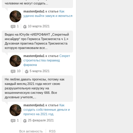
человеки не могут создать...
masterdjeda1
к статье
Как
удачно выйти замуж и жениться
1
10 марта 2021
Видео на Ютубе «ИЕРОФАНТ „Секретный
инсайдер“ про Гермеса Трисмегиста ч 1.»
Духовная практика Гермеса Трисмегиста
которую практиковали все...
masterdjeda1
к статье
Секрет
строительства пирамид
фараона
10
5 марта 2021
Не люблю давать прогнозы, потому как
каждый месяц 2021 года несет свою
разрушительную нагрузку на
мошенническую систему 666. Все
духовные учителя,...
masterdjeda1
к статье
Как
создать собственные деньги и
прогноз на 2021 год.
1
25 февраля 2021
Вся активность
RSS