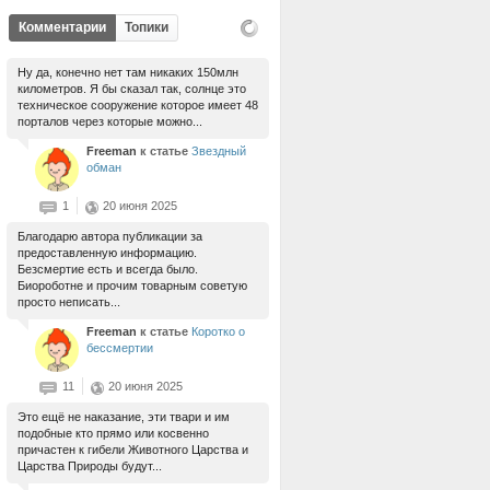
Комментарии
Топики
Ну да, конечно нет там никаких 150млн
километров. Я бы сказал так, солнце это
техническое сооружение которое имеет 48
порталов через которые можно...
Freeman
к статье
Звездный
обман
1
20 июня 2025
Благодарю автора публикации за
предоставленную информацию.
Безсмертие есть и всегда было.
Биороботне и прочим товарным советую
просто неписать...
Freeman
к статье
Коротко о
бессмертии
11
20 июня 2025
Это ещё не наказание, эти твари и им
подобные кто прямо или косвенно
причастен к гибели Животного Царства и
Царства Природы будут...