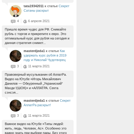
tata19342011
к статье
Секрет
Сатаны раскрыт
4
6 апреля 2021
Пришло время чудес для РФ. Снимайте
рубль с торгов и прикрепите к евро. Это
оптимальный курс для рубля на сегодня и
данная стратегия снимет...
masterdjeda1
к статье
Как
удержать курс рубля в 2019
году и Николай Чудотворец
3
11 марта 2021
Правоверный мусульманин об АллатРа.
Видео на Ютубе «Игорь Михайлович
Данилов — Обкуренный „Украниский“
Махди !(ШОК)» и «АЛЛАТРА. Секта
сэнсэя...
masterdjeda1
к статье
Секрет
АллатРа раскрыт!
3
11 марта 2021
Важное видео на Ютубе «Типы людей:
жить, людь, Человек, Ас». Особенно это
важно знать при выборе пары. Без этого