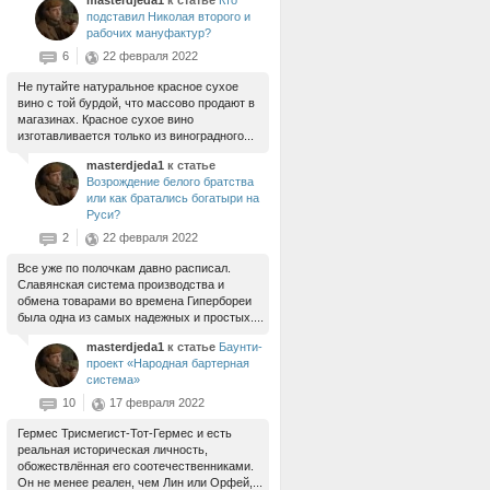
masterdjeda1
к статье
Кто
подставил Николая второго и
рабочих мануфактур?
6
22 февраля 2022
Не путайте натуральное красное сухое
вино с той бурдой, что массово продают в
магазинах. Красное сухое вино
изготавливается только из виноградного...
masterdjeda1
к статье
Возрождение белого братства
или как братались богатыри на
Руси?
2
22 февраля 2022
Все уже по полочкам давно расписал.
Славянская система производства и
обмена товарами во времена Гипербореи
была одна из самых надежных и простых....
masterdjeda1
к статье
Баунти-
проект «Народная бартерная
система»
10
17 февраля 2022
Гермес Трисмегист-Тот-Гермес и есть
реальная историческая личность,
обожествлённая его соотечественниками.
Он не менее реален, чем Лин или Орфей,...