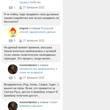
трудоустройство
1
27 февраля 2022
Я не пойму, надо продавать свои духовные
знания (наработки) или лучше раздавать их
бесплатно?
migom
к статье
Реальный
способ зарабатывать деньги
5
27 февраля 2022
На данный момент времени, матушка
Земля вплотную приблизилась к нулевой
точке смены галактических календарных
периодов. Это процесс, когда начнет...
masterdjeda1
к статье
Человечество приблизилось к
точке не возврата!
5
27 февраля 2022
Вседержитель (Род, Аллах, Сварог, Один...)
вышел на связь. Всем, кто сражается за
Святую Русь, доступ в Шамбалу открыт! В
Шамбалу получили доступ...
masterdjeda1
к статье
Секрет
Шамбалы раскрыт