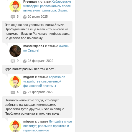
Freeman
к статье
Хабаровские
живодерки расплакались после
вынесения приговора. Видео.
5
20 июня 2025
Это еще не все уровни зачистки Земли.
Пробудившихся еще мало и то, многое не
понимают. Власти РФ читают информацию,
но делают все по своему...
masterdjeda1
к статье
Жизнь
по Сварге!
9
28 февраля 2022
курс валют разный всё так и есть
migom
к статье
Коротко об
устройстве современной
финансовой системы
4
27 февраля 2022
Немного непонятно тогда, кто будет
работать на заводах инженерами.
Проблема тут в другом, и это очевидно.
Проблема основная в том, что труд...
migom
к статье
Лучший в мире
институт, реальная практика и
гарантированное