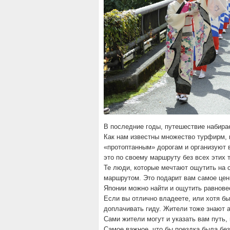
В последние годы, путешествие набирае
Как нам известны множество турфирм, к
«протоптанным» дорогам и организуют в
это по своему маршруту без всех этих 
Те люди, которые мечтают ощутить на 
маршрутом. Это подарит вам самое ценн
Японии можно найти и ощутить равнове
Если вы отлично владеете, или хотя бы 
доплачивать гиду. Жители тоже знают а
Сами жители могут и указать вам путь, 
Самое важное, что бы поездка была бе