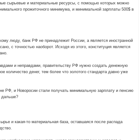
нные сырьевые и материальные ресурсы, с помощью которых можно
нимального прожиточного минимума, и минимальной зарплаты 500$ в
кому люду, банк РФ не принадлежит России, а является иностранной
сано, с точностью наоборот. Исходя из этого, конституция является
ано.
авдами и неправдами, правительству РФ нужно создать денежную
мое количество денег, тем более что золотого стандарта давно уже
ане РФ, и Новоросии стали получать минимальную зарплату и пенсию
ь дальше?
ырье и какая-то материальная база, оставшаяся после распада
дство.