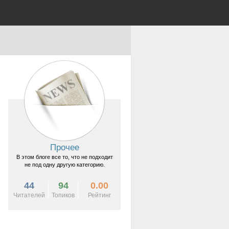
Прочее
В этом блоге все то, что не подходит
не под одну другую категорию.
44
94
0.00
Читателей
Топиков
Рейтинг