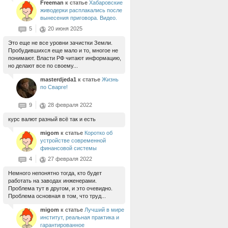
Freeman
к статье
Хабаровские
живодерки расплакались после
вынесения приговора. Видео.
5
20 июня 2025
Это еще не все уровни зачистки Земли.
Пробудившихся еще мало и то, многое не
понимают. Власти РФ читают информацию,
но делают все по своему...
masterdjeda1
к статье
Жизнь
по Сварге!
9
28 февраля 2022
курс валют разный всё так и есть
migom
к статье
Коротко об
устройстве современной
финансовой системы
4
27 февраля 2022
Немного непонятно тогда, кто будет
работать на заводах инженерами.
Проблема тут в другом, и это очевидно.
Проблема основная в том, что труд...
migom
к статье
Лучший в мире
институт, реальная практика и
гарантированное