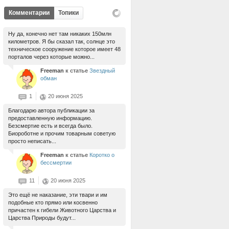
Комментарии
Топики
Ну да, конечно нет там никаких 150млн
километров. Я бы сказал так, солнце это
техническое сооружение которое имеет 48
порталов через которые можно...
Freeman
к статье
Звездный
обман
1
20 июня 2025
Благодарю автора публикации за
предоставленную информацию.
Безсмертие есть и всегда было.
Биороботне и прочим товарным советую
просто неписать...
Freeman
к статье
Коротко о
бессмертии
11
20 июня 2025
Это ещё не наказание, эти твари и им
подобные кто прямо или косвенно
причастен к гибели Животного Царства и
Царства Природы будут...