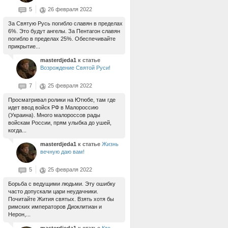
5
26 февраля 2022
За Святую Русь погибло славян в пределах
6%. Это будут ангелы. За Пентагон славян
погибло в пределах 25%. Обеспечивайте
прикрытие...
masterdjeda1
к статье
Возрождение Святой Руси!
7
25 февраля 2022
Просматривал ролики на Ютюбе, там где
идет ввод войск РФ в Малороссию
(Украина). Много малороссов рады
войскам России, прям улыбка до ушей,
когда...
masterdjeda1
к статье
Жизнь
вечную даю вам!
5
25 февраля 2022
Борьба с ведущими людьми. Эту ошибку
часто допускали цари неудачники.
Почитайте Жития святых. Взять хотя бы
римских императоров Диоклитиан и
Нерон,...