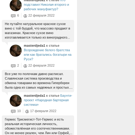
masterdjeda1
к статье
Кто
подставил Николая второго и
рабочих мануфактур?
6
22 февраля 2022
Не путайте натуральное красное сухое
вино с той бурдой, что массово продают в
магазинах. Красное сухое вино
изготавливается только из виноградного...
masterdjeda1
к статье
Возрождение белого братства
или как братались богатыри на
Руси?
2
22 февраля 2022
Все уже по полочкам давно расписал.
Славянская система производства и
обмена товарами во времена Гипербореи
была одна из самых надежных и простых....
masterdjeda1
к статье
Баунти-
проект «Народная бартерная
система»
10
17 февраля 2022
Гермес Трисмегист-Тот-Гермес и есть
реальная историческая личность,
обожествлённая его соотечественниками.
Он не менее реален, чем Лин или Орфей,...