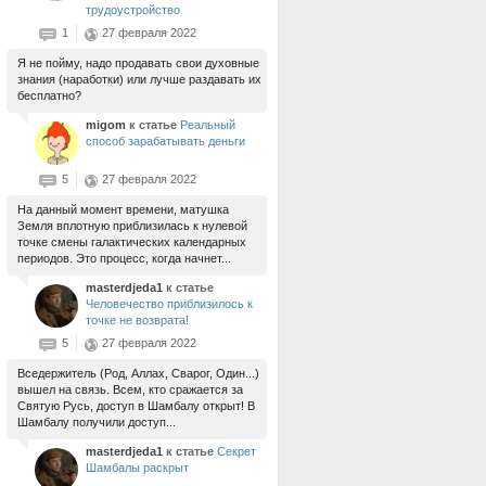
трудоустройство
1
27 февраля 2022
Я не пойму, надо продавать свои духовные
знания (наработки) или лучше раздавать их
бесплатно?
migom
к статье
Реальный
способ зарабатывать деньги
5
27 февраля 2022
На данный момент времени, матушка
Земля вплотную приблизилась к нулевой
точке смены галактических календарных
периодов. Это процесс, когда начнет...
masterdjeda1
к статье
Человечество приблизилось к
точке не возврата!
5
27 февраля 2022
Вседержитель (Род, Аллах, Сварог, Один...)
вышел на связь. Всем, кто сражается за
Святую Русь, доступ в Шамбалу открыт! В
Шамбалу получили доступ...
masterdjeda1
к статье
Секрет
Шамбалы раскрыт