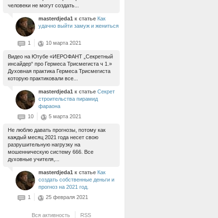
человеки не могут создать...
masterdjeda1
к статье
Как
удачно выйти замуж и жениться
1
10 марта 2021
Видео на Ютубе «ИЕРОФАНТ „Секретный
инсайдер“ про Гермеса Трисмегиста ч 1.»
Духовная практика Гермеса Трисмегиста
которую практиковали все...
masterdjeda1
к статье
Секрет
строительства пирамид
фараона
10
5 марта 2021
Не люблю давать прогнозы, потому как
каждый месяц 2021 года несет свою
разрушительную нагрузку на
мошенническую систему 666. Все
духовные учителя,...
masterdjeda1
к статье
Как
создать собственные деньги и
прогноз на 2021 год.
1
25 февраля 2021
Вся активность
RSS