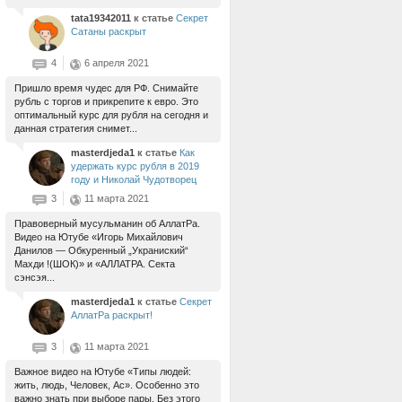
tata19342011
к статье
Секрет
Сатаны раскрыт
4
6 апреля 2021
Пришло время чудес для РФ. Снимайте
рубль с торгов и прикрепите к евро. Это
оптимальный курс для рубля на сегодня и
данная стратегия снимет...
masterdjeda1
к статье
Как
удержать курс рубля в 2019
году и Николай Чудотворец
3
11 марта 2021
Правоверный мусульманин об АллатРа.
Видео на Ютубе «Игорь Михайлович
Данилов — Обкуренный „Украниский“
Махди !(ШОК)» и «АЛЛАТРА. Секта
сэнсэя...
masterdjeda1
к статье
Секрет
АллатРа раскрыт!
3
11 марта 2021
Важное видео на Ютубе «Типы людей:
жить, людь, Человек, Ас». Особенно это
важно знать при выборе пары. Без этого