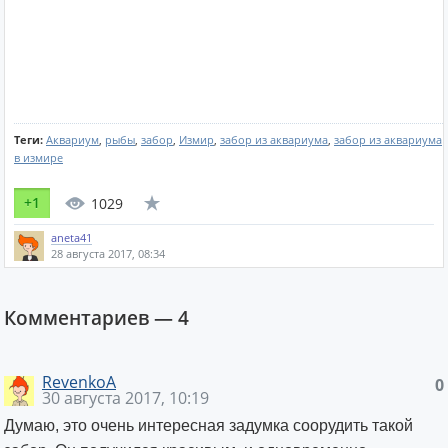
Теги:
Аквариум
,
рыбы
,
забор
,
Измир
,
забор из аквариума
,
забор из аквариума
в измире
+1
1029
aneta41
28 августа 2017, 08:34
Комментариев —
4
RevenkoA
0
30 августа 2017, 10:19
Думаю, это очень интересная задумка соорудить такой