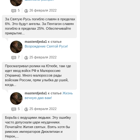
5
26 февраля 2022
За Святую Русь погибло славян в пределах
6%. Это будут ангелы. За Пентагон славян
погибло в пределах 25%. Обеспечивайте
прикрытие...
masterdjeda1
к статье
Возрождение Святой Руси!
7
25 февраля 2022
Просматривал ролики на Ютюбе, там где
идет ввод войск РФ в Малороссию
(Украина). Много малороссов рады
войскам России, прям улыбка до ушей,
когда...
masterdjeda1
к статье
Жизнь
вечную даю вам!
5
25 февраля 2022
Борьба с ведущими людьми. Эту ошибку
часто допускали цари неудачники.
Почитайте Жития святых. Взять хотя бы
римских императоров Диоклитиан и
Нерон,...