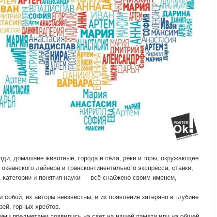
юди, домашние животные, города и сёла, реки и горы, окружающее
океанского лайнера и трансконтинентального экспресса, станки,
 категории и понятия науки — всё снабжено своим именем,
собой, их авторы неизвестны, и их появление затеряно в глубине
рей, горных хребтов.
ими предметами появились на свет на нашей памяти или на общей