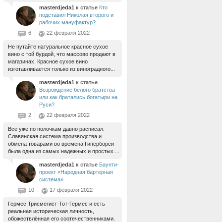
masterdjeda1
к статье
Кто
подставил Николая второго и
рабочих мануфактур?
6
22 февраля 2022
Не путайте натуральное красное сухое
вино с той бурдой, что массово продают в
магазинах. Красное сухое вино
изготавливается только из виноградного...
masterdjeda1
к статье
Возрождение белого братства
или как братались богатыри на
Руси?
2
22 февраля 2022
Все уже по полочкам давно расписал.
Славянская система производства и
обмена товарами во времена Гипербореи
была одна из самых надежных и простых....
masterdjeda1
к статье
Баунти-
проект «Народная бартерная
система»
10
17 февраля 2022
Гермес Трисмегист-Тот-Гермес и есть
реальная историческая личность,
обожествлённая его соотечественниками.