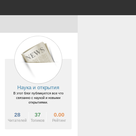
Наука и открытия
В этот блог публикуется все что
связанно с наукой и новыми
открытиями.
28
37
0.00
Читателей
Топиков
Рейтинг