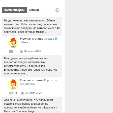
Комментарии
Топики
Ну да, конечно нет там никаких 150млн
километров. Я бы сказал так, солнце это
техническое сооружение которое имеет 48
порталов через которые можно...
Freeman
к статье
Звездный
обман
1
20 июня 2025
Благодарю автора публикации за
предоставленную информацию.
Безсмертие есть и всегда было.
Биороботне и прочим товарным советую
просто неписать...
Freeman
к статье
Коротко о
бессмертии
11
20 июня 2025
Это ещё не наказание, эти твари и им
подобные кто прямо или косвенно
причастен к гибели Животного Царства и
Царства Природы будут...