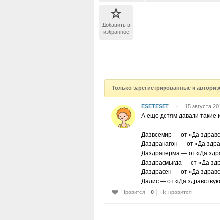
Добавить в
избранное
Только зарегистрированные и авториз
ESETESET
•
15 августа 20
А еще детям давали такие 
Дазвсемир — от «Да здравс
Даздранагон — от «Да здра
Даздраперма — от «Да здра
Даздрасмыгда — от «Да здр
Даздрасен — от «Да здравс
Далис — от «Да здравствую
Нравится
0
Не нравится