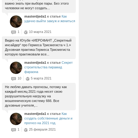
важно знать при выборе пары. Без этого
человеки не могут создать...
masterdjeda1
к статье
Как
удачно выйти замуж и жениться
1
10 марта 2021
Видео на Ютубе «ИЕРОФАНТ „Секретный
инсайдер“ про Гермеса Трисмегиста ч 1.»
Духовная практика Гермеса Трисмегиста
которую практиковали все...
masterdjeda1
к статье
Секрет
строительства пирамид
фараона
10
5 марта 2021
Не люблю давать прогнозы, потому как
каждый месяц 2021 года несет свою
разрушительную нагрузку на
мошенническую систему 666. Все
духовные учителя,...
masterdjeda1
к статье
Как
создать собственные деньги и
прогноз на 2021 год.
1
25 февраля 2021