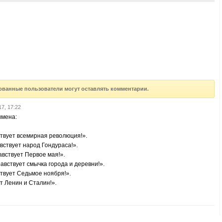
ованные пользователи могут оставлять комментарии.
17, 17:22
имена:
твует всемирная революция!».
вствует народ Гондураса!».
вствует Первое мая!».
авствует смычка города и деревни!».
твует Седьмое ноября!».
т Ленин и Сталин!».