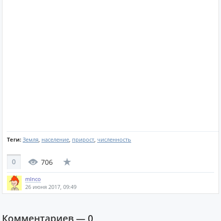
Теги:
Земля
,
население
,
прирост
,
численность
0
706
mlnco
26 июня 2017, 09:49
Комментариев —
0