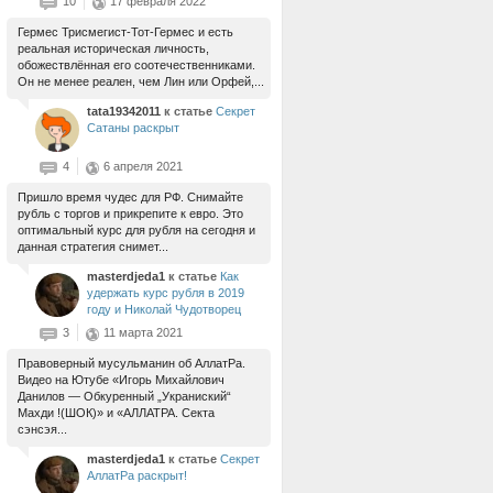
10
17 февраля 2022
Гермес Трисмегист-Тот-Гермес и есть
реальная историческая личность,
обожествлённая его соотечественниками.
Он не менее реален, чем Лин или Орфей,...
tata19342011
к статье
Секрет
Сатаны раскрыт
4
6 апреля 2021
Пришло время чудес для РФ. Снимайте
рубль с торгов и прикрепите к евро. Это
оптимальный курс для рубля на сегодня и
данная стратегия снимет...
masterdjeda1
к статье
Как
удержать курс рубля в 2019
году и Николай Чудотворец
3
11 марта 2021
Правоверный мусульманин об АллатРа.
Видео на Ютубе «Игорь Михайлович
Данилов — Обкуренный „Украниский“
Махди !(ШОК)» и «АЛЛАТРА. Секта
сэнсэя...
masterdjeda1
к статье
Секрет
АллатРа раскрыт!