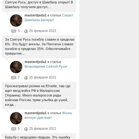
Святую Русь, доступ в Шамбалу открыт! В
Шамбалу получили доступ...
masterdjeda1
к статье
Секрет
Шамбалы раскрыт
5
26 февраля 2022
За Святую Русь погибло славян в пределах
6%. Это будут ангелы. За Пентагон славян
погибло в пределах 25%. Обеспечивайте
прикрытие...
masterdjeda1
к статье
Возрождение Святой Руси!
7
25 февраля 2022
Просматривал ролики на Ютюбе, там где
идет ввод войск РФ в Малороссию
(Украина). Много малороссов рады
войскам России, прям улыбка до ушей,
когда...
masterdjeda1
к статье
Жизнь
вечную даю вам!
5
25 февраля 2022
Борьба с ведущими людьми. Эту ошибку