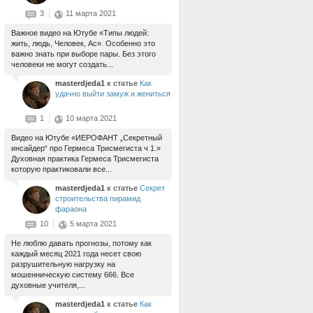
3
11 марта 2021
Важное видео на Ютубе «Типы людей:
жить, людь, Человек, Ас». Особенно это
важно знать при выборе пары. Без этого
человеки не могут создать...
masterdjeda1
к статье
Как
удачно выйти замуж и жениться
1
10 марта 2021
Видео на Ютубе «ИЕРОФАНТ „Секретный
инсайдер“ про Гермеса Трисмегиста ч 1.»
Духовная практика Гермеса Трисмегиста
которую практиковали все...
masterdjeda1
к статье
Секрет
строительства пирамид
фараона
10
5 марта 2021
Не люблю давать прогнозы, потому как
каждый месяц 2021 года несет свою
разрушительную нагрузку на
мошенническую систему 666. Все
духовные учителя,...
masterdjeda1
к статье
Как