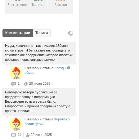
Читателей
Топиков
Рейтинг
Комментарии
Топики
Ну да, конечно нет там никаких 150млн
километров. Я бы сказал так, солнце это
техническое сооружение которое имеет 48
порталов через которые можно...
Freeman
к статье
Звездный
обман
1
20 июня 2025
Благодарю автора публикации за
предоставленную информацию.
Безсмертие есть и всегда было.
Биороботне и прочим товарным советую
просто неписать...
Freeman
к статье
Коротко о
бессмертии
11
20 июня 2025