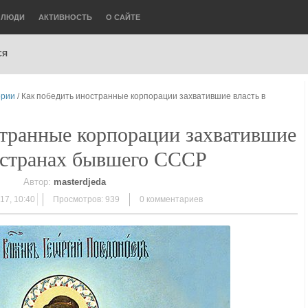
ЛЮДИ
АКТИВНОСТЬ
О САЙТЕ
СЯ
ории
/ Как победить иностранные корпорации захватившие власть в
странные корпорации захватившие
в странах бывшего СССР
Автор:
masterdjeda
17, 10:40
Просмотров: 939
0
комментариев