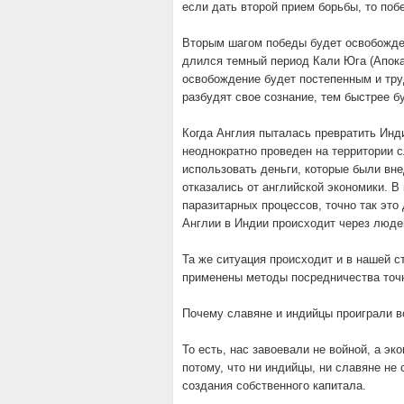
если дать второй прием борьбы, то поб
Вторым шагом победы будет освобожден
длился темный период Кали Юга (Апока
освобождение будет постепенным и тру
разбудят свое сознание, тем быстрее б
Когда Англия пыталась превратить Инд
неоднократно проведен на территории с
использовать деньги, которые были вне
отказались от английской экономики. В
паразитарных процессов, точно так это
Англии в Индии происходит через люде
Та же ситуация происходит и в нашей с
применены методы посредничества точно
Почему славяне и индийцы проиграли в
То есть, нас завоевали не войной, а 
потому, что ни индийцы, ни славяне не
создания собственного капитала.