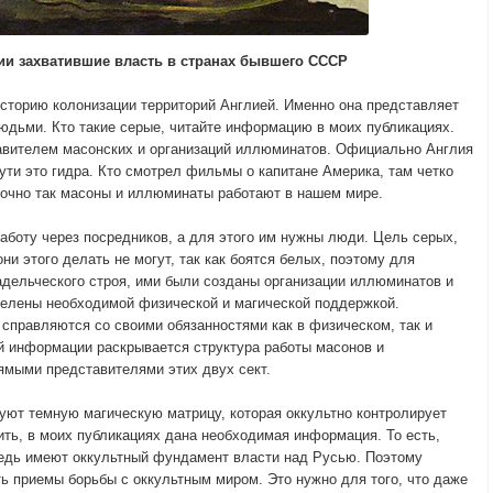
ии захватившие власть в странах бывшего СССР
историю колонизации территорий Англией. Именно она представляет
юдьми. Кто такие серые, читайте информацию в моих публикациях.
авителем масонских и организаций иллюминатов. Официально Англия
ути это гидра. Кто смотрел фильмы о капитане Америка, там четко
 точно так масоны и иллюминаты работают в нашем мире.
аботу через посредников, а для этого им нужны люди. Цель серых,
ни этого делать не могут, так как боятся белых, поэтому для
адельческого строя, ими были созданы организации иллюминатов и
делены необходимой физической и магической поддержкой.
 справляются со своими обязанностями как в физическом, так и
й информации раскрывается структура работы масонов и
мыми представителями этих двух сект.
зуют темную магическую матрицу, которая оккультно контролирует
ить, в моих публикациях дана необходимая информация. То есть,
редь имеют оккультный фундамент власти над Русью. Поэтому
ь приемы борьбы с оккультным миром. Это нужно для того, что даже