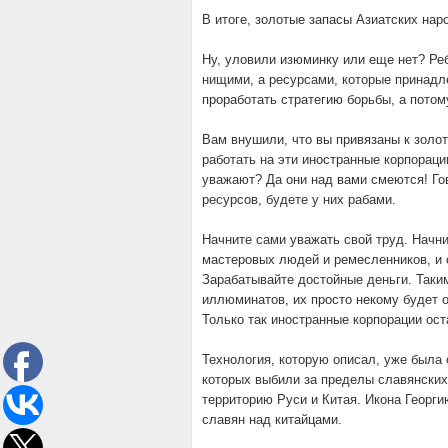
В итоге, золотые запасы Азиатских нар
Ну, уловили изюминку или еще нет? Реб
нищими, а ресурсами, которые принадл
проработать стратегию борьбы, а потому
Вам внушили, что вы привязаны к золо
работать на эти иностранные корпораци
уважают? Да они над вами смеются! Гов
ресурсов, будете у них рабами.
Начните сами уважать свой труд. Начни
мастеровых людей и ремесленников, и 
Зарабатывайте достойные деньги. Таким
иллюминатов, их просто некому будет о
Только так иностранные корпорации ост
Технология, которую описал, уже была
которых выбили за пределы славянских
территорию Руси и Китая. Икона Георг
славян над китайцами.