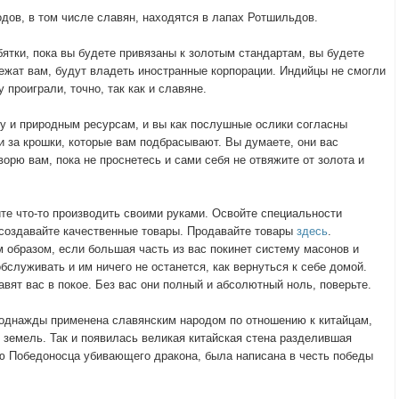
одов, в том числе славян, находятся в лапах Ротшильдов.
ятки, пока вы будете привязаны к золотым стандартам, вы будете
ежат вам, будут владеть иностранные корпорации. Индийцы не смогли
 проиграли, точно, так как и славяне.
ту и природным ресурсам, и вы как послушные ослики согласны
и за крошки, которые вам подбрасывают. Вы думаете, они вас
орю вам, пока не проснетесь и сами себя не отвяжите от золота и
те что-то производить своими руками. Освойте специальности
создавайте качественные товары. Продавайте товары
здесь
.
 образом, если большая часть из вас покинет систему масонов и
бслуживать и им ничего не останется, как вернуться к себе домой.
авят вас в покое. Без вас они полный и абсолютный ноль, поверьте.
 однажды применена славянским народом по отношению к китайцам,
 земель. Так и появилась великая китайская стена разделившая
ию Победоносца убивающего дракона, была написана в честь победы