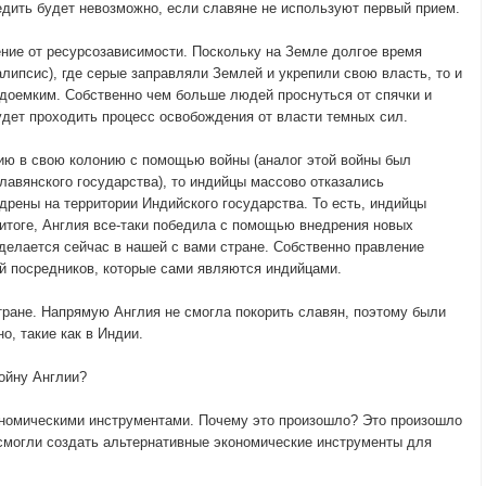
едить будет невозможно, если славяне не используют первый прием.
ие от ресурсозависимости. Поскольку на Земле долгое время
липсис), где серые заправляли Землей и укрепили свою власть, то и
доемким. Собственно чем больше людей проснуться от спячки и
удет проходить процесс освобождения от власти темных сил.
ию в свою колонию с помощью войны (аналог этой войны был
лавянского государства), то индийцы массово отказались
дрены на территории Индийского государства. То есть, индийцы
 итоге, Англия все-таки победила с помощью внедрения новых
 делается сейчас в нашей с вами стране. Собственно правление
й посредников, которые сами являются индийцами.
тране. Напрямую Англия не смогла покорить славян, поэтому были
, такие как в Индии.
ойну Англии?
экономическими инструментами. Почему это произошло? Это произошло
 смогли создать альтернативные экономические инструменты для