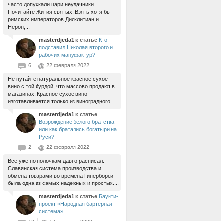
часто допускали цари неудачники.
Почитайте Жития святых. Взять хотя бы
римских императоров Диоклитиан и
Нерон,...
masterdjeda1
к статье
Кто
подставил Николая второго и
рабочих мануфактур?
6
22 февраля 2022
Не путайте натуральное красное сухое
вино с той бурдой, что массово продают в
магазинах. Красное сухое вино
изготавливается только из виноградного...
masterdjeda1
к статье
Возрождение белого братства
или как братались богатыри на
Руси?
2
22 февраля 2022
Все уже по полочкам давно расписал.
Славянская система производства и
обмена товарами во времена Гипербореи
была одна из самых надежных и простых....
masterdjeda1
к статье
Баунти-
проект «Народная бартерная
система»