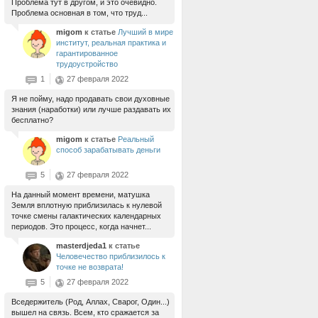
Проблема тут в другом, и это очевидно.
Проблема основная в том, что труд...
migom
к статье
Лучший в мире
институт, реальная практика и
гарантированное
трудоустройство
1
27 февраля 2022
Я не пойму, надо продавать свои духовные
знания (наработки) или лучше раздавать их
бесплатно?
migom
к статье
Реальный
способ зарабатывать деньги
5
27 февраля 2022
На данный момент времени, матушка
Земля вплотную приблизилась к нулевой
точке смены галактических календарных
периодов. Это процесс, когда начнет...
masterdjeda1
к статье
Человечество приблизилось к
точке не возврата!
5
27 февраля 2022
Вседержитель (Род, Аллах, Сварог, Один...)
вышел на связь. Всем, кто сражается за