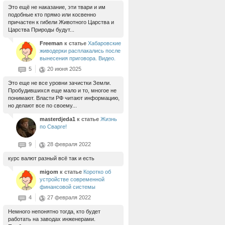
Это ещё не наказание, эти твари и им
подобные кто прямо или косвенно
причастен к гибели Животного Царства и
Царства Природы будут...
Freeman
к статье
Хабаровские
живодерки расплакались после
вынесения приговора. Видео.
5
20 июня 2025
Это еще не все уровни зачистки Земли.
Пробудившихся еще мало и то, многое не
понимают. Власти РФ читают информацию,
но делают все по своему...
masterdjeda1
к статье
Жизнь
по Сварге!
9
28 февраля 2022
курс валют разный всё так и есть
migom
к статье
Коротко об
устройстве современной
финансовой системы
4
27 февраля 2022
Немного непонятно тогда, кто будет
работать на заводах инженерами.