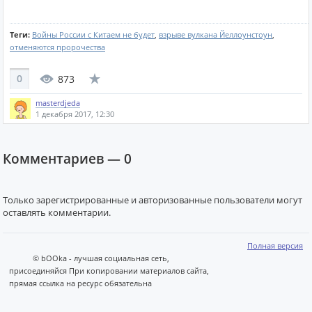
Теги:
Войны России с Китаем не будет
,
взрыве вулкана Йеллоунстоун
,
отменяются пророчества
0
873
masterdjeda
1 декабря 2017, 12:30
Комментариев —
0
Только зарегистрированные и авторизованные пользователи могут
оставлять комментарии.
Полная версия
© bOOka - лучшая социальная сеть,
присоединяйся При копировании материалов сайта,
прямая ссылка на ресурс обязательна