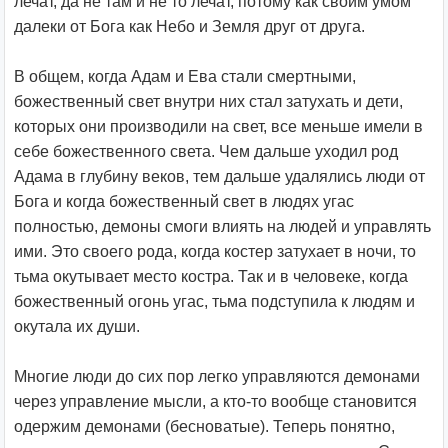
лечат, да не там и не то лечат, потому как своим умом
далеки от Бога как Небо и Земля друг от друга.
В общем, когда Адам и Ева стали смертными,
божественный свет внутри них стал затухать и дети,
которых они производили на свет, все меньше имели в
себе божественного света. Чем дальше уходил род
Адама в глубину веков, тем дальше удалялись люди от
Бога и когда божественный свет в людях угас
полностью, демоны смоги влиять на людей и управлять
ими. Это своего рода, когда костер затухает в ночи, то
тьма окутывает место костра. Так и в человеке, когда
божественный огонь угас, тьма подступила к людям и
окутала их души.
Многие люди до сих пор легко управляются демонами
через управление мысли, а кто-то вообще становится
одержим демонами (бесноватые). Теперь понятно,