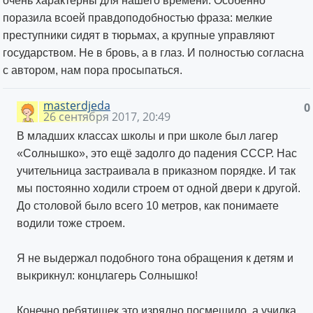
очень характерны для нашего времени. Особенно
поразила всоей правдоподобностью фраза: мелкие
преступники сидят в тюрьмах, а крупные управляют
государством. Не в бровь, а в глаз. И полностью согласна
с автором, нам пора просыпаться.
masterdjeda
0
26 сентября 2017, 20:49
В младших классах школы и при школе был лагер
«Солнышко», это ещё задолго до падения СССР. Нас
учительница застраивала в приказном порядке. И так
мы постоянно ходили строем от одной двери к другой.
До столовой было всего 10 метров, как понимаете
водили тоже строем.
Я не выдержал подобного тона обращения к детям и
выкрикнул: концлагерь Солнышко!
Конечно ребятишек это изрядно посмешило, а училка