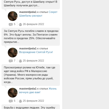
Святую Русь, доступ в Шамбалу открыт! В
Шамбалу получили доступ...
masterdjeda1
к статье
Секрет
Шамбалы раскрыт
5
26 февраля 2022
За Святую Русь погибло славян в пределах
6%. Это будут ангелы. За Пентагон славян
погибло в пределах 25%. Обеспечивайте
прикрытие...
masterdjeda1
к статье
Возрождение Святой Руси!
7
25 февраля 2022
Просматривал ролики на Ютюбе, там где
идет ввод войск РФ в Малороссию
(Украина). Много малороссов рады
войскам России, прям улыбка до ушей,
когда...
masterdjeda1
к статье
Жизнь
вечную даю вам!
5
25 февраля 2022
Борьба с ведущими людьми. Эту ошибку