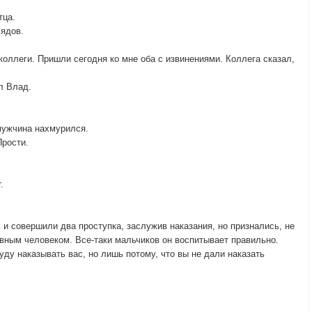
тца.
лядов.
 коллеги. Пришли сегодня ко мне оба с извинениями. Коллега сказал,
ал Влад.
 мужчина нахмурился.
Прости.
.
и совершили два проступка, заслужив наказания, но признались, не
вным человеком. Все-таки мальчиков он воспитывает правильно.
 буду наказывать вас, но лишь потому, что вы не дали наказать