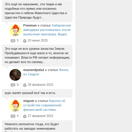
Это ещё не наказание, эти твари и им
подобные кто прямо или косвенно
причастен к гибели Животного Царства и
Царства Природы будут...
Freeman
к статье
Хабаровские
живодерки расплакались после
вынесения приговора. Видео.
5
20 июня 2025
Это еще не все уровни зачистки Земли.
Пробудившихся еще мало и то, многое не
понимают. Власти РФ читают информацию,
но делают все по своему...
masterdjeda1
к статье
Жизнь
по Сварге!
9
28 февраля 2022
курс валют разный всё так и есть
migom
к статье
Коротко об
устройстве современной
финансовой системы
4
27 февраля 2022
Немного непонятно тогда, кто будет
работать на заводах инженерами.