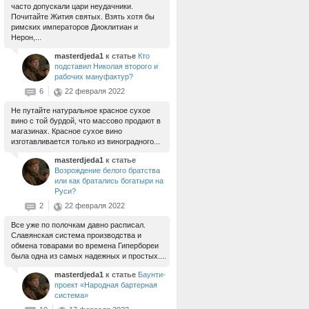
часто допускали цари неудачники.
Почитайте Жития святых. Взять хотя бы
римских императоров Диоклитиан и
Нерон,...
masterdjeda1
к статье
Кто
подставил Николая второго и
рабочих мануфактур?
6
22 февраля 2022
Не путайте натуральное красное сухое
вино с той бурдой, что массово продают в
магазинах. Красное сухое вино
изготавливается только из виноградного...
masterdjeda1
к статье
Возрождение белого братства
или как братались богатыри на
Руси?
2
22 февраля 2022
Все уже по полочкам давно расписал.
Славянская система производства и
обмена товарами во времена Гипербореи
была одна из самых надежных и простых....
masterdjeda1
к статье
Баунти-
проект «Народная бартерная
система»