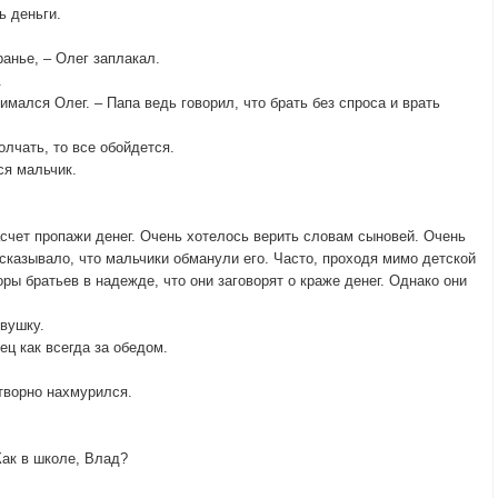
ь деньги.
.
ранье, – Олег заплакал.
.
имался Олег. – Папа ведь говорил, что брать без спроса и врать
олчать, то все обойдется.
ся мальчик.
асчет пропажи денег. Очень хотелось верить словам сыновей. Очень
дсказывало, что мальчики обманули его. Часто, проходя мимо детской
ы братьев в надежде, что они заговорят о краже денег. Однако они
вушку.
ец как всегда за обедом.
творно нахмурился.
Как в школе, Влад?