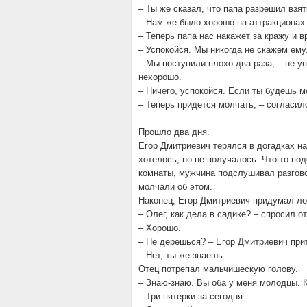
– Ты же сказал, что папа разрешил взят
– Нам же было хорошо на аттракционах
– Теперь папа нас накажет за кражу и в
– Успокойся. Мы никогда не скажем ему
– Мы поступили плохо два раза, – не ун
нехорошо.
– Ничего, успокойся. Если ты будешь м
– Теперь придется молчать, – согласил
Прошло два дня.
Егор Дмитриевич терялся в догадках н
хотелось, но не получалось. Что-то по
комнаты, мужчина подслушивал разговор
молчали об этом.
Наконец, Егор Дмитриевич придумал ло
– Олег, как дела в садике? – спросил от
– Хорошо.
– Не дерешься? – Егор Дмитриевич при
– Нет, ты же знаешь.
Отец потрепал мальчишескую голову.
– Знаю-знаю. Вы оба у меня молодцы. 
– Три пятерки за сегодня.