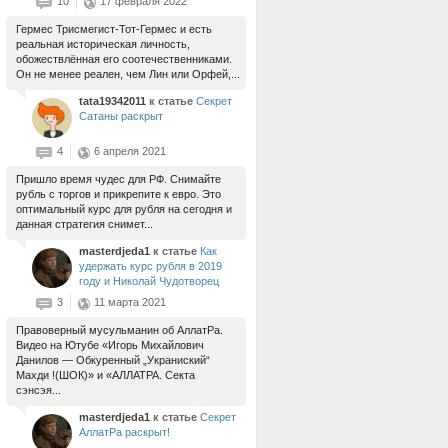
10
17 февраля 2022
Гермес Трисмегист-Тот-Гермес и есть
реальная историческая личность,
обожествлённая его соотечественниками.
Он не менее реален, чем Лин или Орфей,...
tata19342011
к статье
Секрет
Сатаны раскрыт
4
6 апреля 2021
Пришло время чудес для РФ. Снимайте
рубль с торгов и прикрепите к евро. Это
оптимальный курс для рубля на сегодня и
данная стратегия снимет...
masterdjeda1
к статье
Как
удержать курс рубля в 2019
году и Николай Чудотворец
3
11 марта 2021
Правоверный мусульманин об АллатРа.
Видео на Ютубе «Игорь Михайлович
Данилов — Обкуренный „Украниский“
Махди !(ШОК)» и «АЛЛАТРА. Секта
сэнсэя...
masterdjeda1
к статье
Секрет
АллатРа раскрыт!