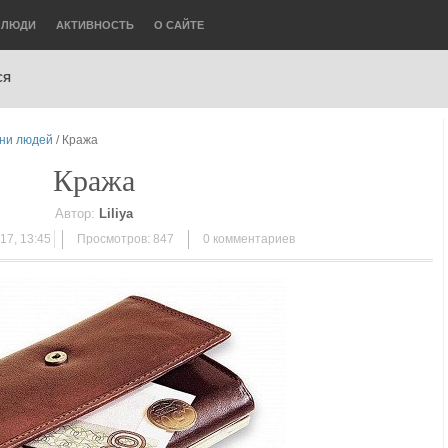
ЛЮДИ
АКТИВНОСТЬ
О САЙТЕ
СЯ
зни людей
/ Кража
Кража
Автор:
Liliya
17, 13:45
Просмотров: 847
0
комментариев