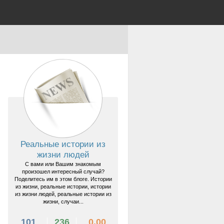
Реальные истории из
жизни людей
С вами или Вашим знакомым
произошел интересный случай?
Поделитесь им в этом блоге. Истории
из жизни, реальные истории, истории
из жизни людей, реальные истории из
жизни, случаи...
101
236
0.00