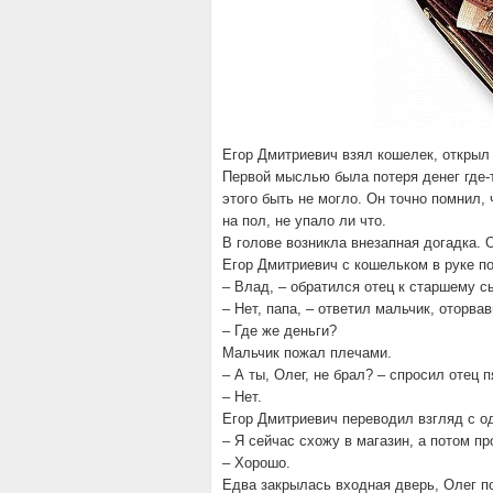
Егор Дмитриевич взял кошелек, открыл 
Первой мыслью была потеря денег где-
этого быть не могло. Он точно помнил,
на пол, не упало ли что.
В голове возникла внезапная догадка. 
Егор Дмитриевич с кошельком в руке п
– Влад, – обратился отец к старшему с
– Нет, папа, – ответил мальчик, оторва
– Где же деньги?
Мальчик пожал плечами.
– А ты, Олег, не брал? – спросил отец 
– Нет.
Егор Дмитриевич переводил взгляд с од
– Я сейчас схожу в магазин, а потом п
– Хорошо.
Едва закрылась входная дверь, Олег п