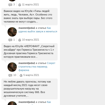
3
11 марта 2021
Важное видео на Ютубе «Типы людей:
жить, людь, Человек, Ас». Особенно это
важно знать при выборе пары. Без этого
человеки не могут создать...
masterdjeda1
к статье
Как
удачно выйти замуж и жениться
1
10 марта 2021
Видео на Ютубе «ИЕРОФАНТ „Секретный
инсайдер“ про Гермеса Трисмегиста ч 1.»
Духовная практика Гермеса Трисмегиста
которую практиковали все...
masterdjeda1
к статье
Секрет
строительства пирамид
фараона
10
5 марта 2021
Не люблю давать прогнозы, потому как
каждый месяц 2021 года несет свою
разрушительную нагрузку на
мошенническую систему 666. Все
духовные учителя,...
masterdjeda1
к статье
Как