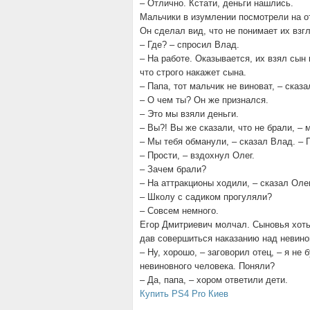
– Отлично. Кстати, деньги нашлись.
Мальчики в изумлении посмотрели на о
Он сделал вид, что не понимает их взг
– Где? – спросил Влад.
– На работе. Оказывается, их взял сын
что строго накажет сына.
– Папа, тот мальчик не виноват, – сказ
– О чем ты? Он же признался.
– Это мы взяли деньги.
– Вы?! Вы же сказали, что не брали, –
– Мы тебя обманули, – сказал Влад. – 
– Прости, – вздохнул Олег.
– Зачем брали?
– На аттракционы ходили, – сказал Олег
– Школу с садиком прогуляли?
– Совсем немного.
Егор Дмитриевич молчал. Сыновья хоть 
дав совершиться наказанию над невино
– Ну, хорошо, – заговорил отец, – я не
невиновного человека. Поняли?
– Да, папа, – хором ответили дети.
Купить PS4 Pro Киев