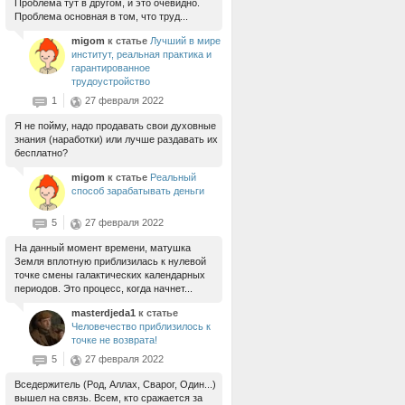
Проблема тут в другом, и это очевидно.
Проблема основная в том, что труд...
migom
к статье
Лучший в мире
институт, реальная практика и
гарантированное
трудоустройство
1
27 февраля 2022
Я не пойму, надо продавать свои духовные
знания (наработки) или лучше раздавать их
бесплатно?
migom
к статье
Реальный
способ зарабатывать деньги
5
27 февраля 2022
На данный момент времени, матушка
Земля вплотную приблизилась к нулевой
точке смены галактических календарных
периодов. Это процесс, когда начнет...
masterdjeda1
к статье
Человечество приблизилось к
точке не возврата!
5
27 февраля 2022
Вседержитель (Род, Аллах, Сварог, Один...)
вышел на связь. Всем, кто сражается за