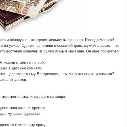
его и обнаружил, что денег меньше вчерашнего. Гораздо меньше!
то на улице. Однако, вспомнив вчерашний день, мужчина решил, что
 что доставал кошелек из сумки лишь в магазине. Он еще посмотрел
От мысли стало не по себе.
ошел в детскую комнату.
ыну – десятилетнему Владиславу, – ты брал деньги из кошелька?
вшись от уроков.
пятилетнего сына, играющего на ковре.
ного мальчика на другого.
родолжу расследование.
одбежал к старшему брату.