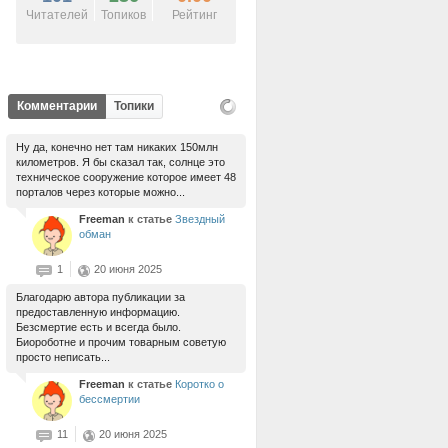
Читателей
Топиков
Рейтинг
Комментарии
Топики
Ну да, конечно нет там никаких 150млн
километров. Я бы сказал так, солнце это
техническое сооружение которое имеет 48
порталов через которые можно...
Freeman
к статье
Звездный
обман
1
20 июня 2025
Благодарю автора публикации за
предоставленную информацию.
Безсмертие есть и всегда было.
Биороботне и прочим товарным советую
просто неписать...
Freeman
к статье
Коротко о
бессмертии
11
20 июня 2025