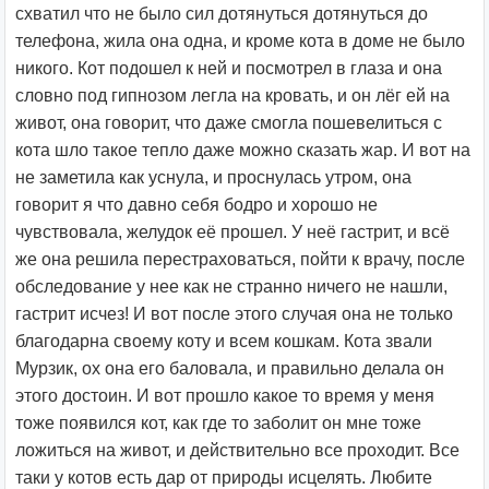
схватил что не было сил дотянуться дотянуться до
телефона, жила она одна, и кроме кота в доме не было
никого. Кот подошел к ней и посмотрел в глаза и она
словно под гипнозом легла на кровать, и он лёг ей на
живот, она говорит, что даже смогла пошевелиться с
кота шло такое тепло даже можно сказать жар. И вот на
не заметила как уснула, и проснулась утром, она
говорит я что давно себя бодро и хорошо не
чувствовала, желудок её прошел. У неё гастрит, и всё
же она решила перестраховаться, пойти к врачу, после
обследование у нее как не странно ничего не нашли,
гастрит исчез! И вот после этого случая она не только
благодарна своему коту и всем кошкам. Кота звали
Мурзик, ох она его баловала, и правильно делала он
этого достоин. И вот прошло какое то время у меня
тоже появился кот, как где то заболит он мне тоже
ложиться на живот, и действительно все проходит. Все
таки у котов есть дар от природы исцелять. Любите