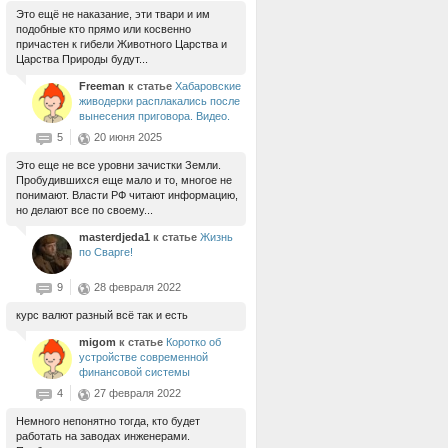
Это ещё не наказание, эти твари и им
подобные кто прямо или косвенно
причастен к гибели Животного Царства и
Царства Природы будут...
Freeman
к статье
Хабаровские
живодерки расплакались после
вынесения приговора. Видео.
5
20 июня 2025
Это еще не все уровни зачистки Земли.
Пробудившихся еще мало и то, многое не
понимают. Власти РФ читают информацию,
но делают все по своему...
masterdjeda1
к статье
Жизнь
по Сварге!
9
28 февраля 2022
курс валют разный всё так и есть
migom
к статье
Коротко об
устройстве современной
финансовой системы
4
27 февраля 2022
Немного непонятно тогда, кто будет
работать на заводах инженерами.