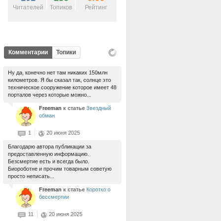
Читателей
Топиков
Рейтинг
Комментарии
Топики
Ну да, конечно нет там никаких 150млн
километров. Я бы сказал так, солнце это
техническое сооружение которое имеет 48
порталов через которые можно...
Freeman
к статье
Звездный
обман
1
20 июня 2025
Благодарю автора публикации за
предоставленную информацию.
Безсмертие есть и всегда было.
Биороботне и прочим товарным советую
просто неписать...
Freeman
к статье
Коротко о
бессмертии
11
20 июня 2025