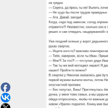
на грядки.
— Серега, да брось ты ее! Выпить хоч
— Не худо бы после трудов праведных.
— Ага. Давай, заходи!
Когда, сидя под навесом, сосед опрокин
отравится?! Неизвестно, сколько оно в
решил и сам отведать «выдержанной» кр
Уже поздней осенью у ворот дядькиног
руках сверток.
— Ищете кого-то? вежливо поинтересов
— Тебя, наверное, если ты Иван. Прише
— Мне?! За что?! — отступил дядя Ива
— Так ты же мой мотоцикл нашел! Я два
нашел! Пройти-то можно?
В свертке у Николая оказались две бут
первой мужики выпили молча, потом Ни
злосчастной пропажи.
— Бес попутал, Вань! Приглянулась баб
дочка, у меня тоже семья, а мы шуры-му
обеда отпросилась, якобы по важным де
новом «Урале» подкатил. Конец мая был