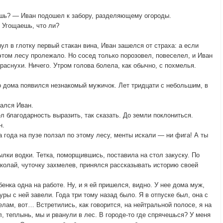
ешь? — Иван подошел к забору, разделяющему огороды.
 Угощаешь, что ли?
ул в глотку первый стакан вина, Иван зашелся от страха: а если
 этом лесу пролежало. Но сосед только порозовел, повеселел, и Иван
аснухи. Ничего. Утром голова болела, как обычно, с похмелья.
о дома появился незнакомый мужичок. Лет тридцати с небольшим, в
ался Иван.
л благодарность выразить, так сказать. До земли поклониться.
н.
 года на пузе ползал по этому лесу, менты искали — ни фига! А ты
ылки водки. Тетка, поморщившись, поставила на стол закуску. По
колай, чуточку захмелев, принялся рассказывать историю своей
енка одна на работе. Ну, и я ей пришелся, видно. У нее дома муж,
ры с ней завели. Года три тому назад было. Я в отпуске был, она с
лам, вот… Встретились, как говорится, на нейтральной полосе, я на
, теплынь, мы и рванули в лес. В городе-то где спрячешься? У меня