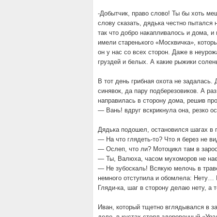
-Добытчик, право слово! Ты бы хоть меш
слову сказать, дядька честно пытался 
так что добро накапливалось и дома, и
имели старенького «Москвичка», которы
он у нас со всех сторон. Даже в неуро
груздей и белых. А какие рыжики соле
В тот день грибная охота не задалась
синявок, да пару подберезовиков. А раз
направилась в сторону дома, решив пр
— Вань! вдруг вскрикнула она, резко о
Дядька подошел, остановился шагах в 
— На что глядеть-то? Что я берез не в
— Ослеп, что ли? Мотоцикл там в заро
— Ты, Валюха, часом мухоморов не на
— Не зубоскаль! Всякую мелочь в трав
немного отступила и обомлела: Нету… В
Гляди-ка, шаг в сторону делаю нету, а т
Иван, который тщетно вглядывался в з
деле, в кустах стоял здоровенный «Ура