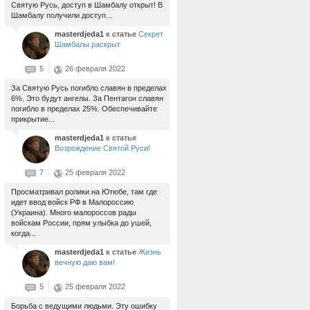
Святую Русь, доступ в Шамбалу открыт! В
Шамбалу получили доступ...
masterdjeda1
к статье
Секрет
Шамбалы раскрыт
5
26 февраля 2022
За Святую Русь погибло славян в пределах
6%. Это будут ангелы. За Пентагон славян
погибло в пределах 25%. Обеспечивайте
прикрытие...
masterdjeda1
к статье
Возрождение Святой Руси!
7
25 февраля 2022
Просматривал ролики на Ютюбе, там где
идет ввод войск РФ в Малороссию
(Украина). Много малороссов рады
войскам России, прям улыбка до ушей,
когда...
masterdjeda1
к статье
Жизнь
вечную даю вам!
5
25 февраля 2022
Борьба с ведущими людьми. Эту ошибку