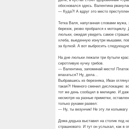
обосновался здесь. Валентина рванулас
— Куда?! А вдруг это место преступлен
Тетка Валя, напуганная словами мужа, 
березок, резво пробрался к мотоциклу.
люльки, ожидая увидеть самое страшно
хлеба, выеденную изнутри мышами, пов
за булкой. А вот выбросить следующую
На дне люльки лежали три бутыли красн
сиротливую кучку грибов.
— Валентина, запоминай место! Платок 
впахаться? Ну, дела…
Выбравшись из березняка, Иван оглянул
такая?! Немного сменил дислокацию: вот
тот же день сообщил в милицию. И даже
несмотря на разные приметки, оставле
только руками развел:
— Ну, ты везунчик! Не эту ли колымагу
Дома дядька выставил на столик под н
страшновато. И тут он услыхал, как в 