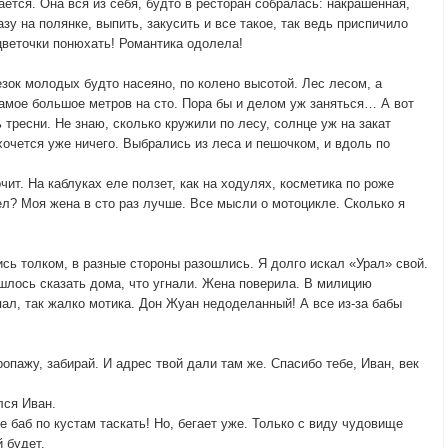
гается. Она вся из себя, будто в ресторан собралась: накрашенная,
азу на полянке, выпить, закусить и все такое, так ведь приспичило
цветочки понюхать! Романтика одолела!
езок молодых будто насеяно, по колено высотой. Лес лесом, а
самое большое метров на сто. Пора бы и делом уж заняться… А вот
 тресни. Не знаю, сколько кружили по лесу, солнце уж на закат
 хочется уже ничего. Выбрались из леса и пешочком, и вдоль по
ит. На каблуках еле ползет, как на ходулях, косметика по роже
шел? Моя жена в сто раз лучше. Все мысли о мотоцикле. Сколько я
сь толком, в разные стороны разошлись. Я долго искал «Урал» свой.
шлось сказать дома, что угнали. Жена поверила. В милицию
ал, так жалко мотика. Дон Жуан недоделанный! А все из-за бабы
опажу, забирай. И адрес твой дали там же. Спасибо тебе, Иван, век
лся Иван.
е баб по кустам таскать! Но, бегает уже. Только с виду чудовище
 будет.