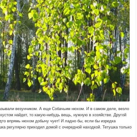
называли везунчиком. А еще Собачьим нюхом. И в самом деле, везло
 кустом найдет, то какую-нибудь вещь, нужную в хозяйстве. Другой
удто впрямь нюхом добычу чует! И ладно бы, если бы изредка
шка регулярно приходил домой с очередной находкой. Тетушка только