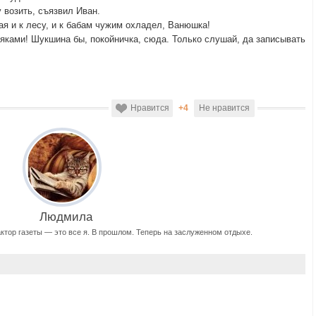
 возить, съязвил Иван.
я и к лесу, и к бабам чужим охладел, Ванюшка!
ляками! Шукшина бы, покойничка, сюда. Только слушай, да записывать
Нравится
+4
Не нравится
Людмила
актор газеты — это все я. В прошлом. Теперь на заслуженном отдыхе.