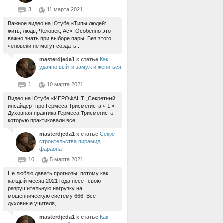
3
11 марта 2021
Важное видео на Ютубе «Типы людей:
жить, людь, Человек, Ас». Особенно это
важно знать при выборе пары. Без этого
человеки не могут создать...
masterdjeda1
к статье
Как
удачно выйти замуж и жениться
1
10 марта 2021
Видео на Ютубе «ИЕРОФАНТ „Секретный
инсайдер“ про Гермеса Трисмегиста ч 1.»
Духовная практика Гермеса Трисмегиста
которую практиковали все...
masterdjeda1
к статье
Секрет
строительства пирамид
фараона
10
5 марта 2021
Не люблю давать прогнозы, потому как
каждый месяц 2021 года несет свою
разрушительную нагрузку на
мошенническую систему 666. Все
духовные учителя,...
masterdjeda1
к статье
Как