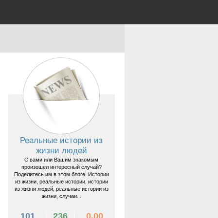
Реальные истории из
жизни людей
С вами или Вашим знакомым
произошел интересный случай?
Поделитесь им в этом блоге. Истории
из жизни, реальные истории, истории
из жизни людей, реальные истории из
жизни, случаи...
101
236
0.00