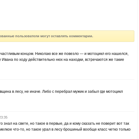
ованные пользователи могут оставлять комментарии.
счастливым концом. Николаю все же повезло — и мотоцикл его нашелся,
 у Ивана по ходу действительно нюх на находки, встречаются же такие
щина в лесу, не иначе. Либо с перебрал мужик и забыл где мотоцикл
23:35
 знал на свете, но такое в первые, да и кому сказать не поверит вот так
мелкое что-то, но такое урал в лесу брошиный вообще класс четко только