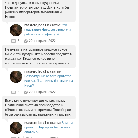
часто допускали цари неудачники.
Почитайте Жития святых. Взять хотя бы
римских императоров Диоклитиан и
Нерон,...
masterdjeda1
к статье
Кто
подставил Николая второго и
рабочих мануфактур?
6
22 февраля 2022
Не путайте натуральное красное сухое
вино с той бурдой, что массово продают в
магазинах. Красное сухое вино
изготавливается только из виноградного...
masterdjeda1
к статье
Возрождение белого братства
или как братались богатыри на
Руси?
2
22 февраля 2022
Все уже по полочкам давно расписал.
Славянская система производства и
обмена товарами во времена Гипербореи
была одна из самых надежных и простых....
masterdjeda1
к статье
Баунти-
проект «Народная бартерная
система»