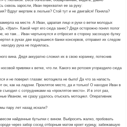
ь сквозь заросли, Иван перехватил ее за руку:
ия? Вдруг мертвяк в люльке? Стой тут и не двигайся! Поняла?
замерла на месте. А Иван, царапая лицо и руки о ветки молодых
 Да, «Урал». Какой черт его сюда занес? Дядя осторожно понял полог
е, но там… Иван чертыхнулся и отбросил в сторону засохшую булку
ертел в руках две вздувшиеся банки консервов, отправил их следом
 находку рука не поднялась.
ого вина. Дядя аккуратно сложил их в свою корзинку, потеснив
носовой привяжи к ветке, что ли. Какого же ротозея угораздило сюда
ся и не поверил глазам: мотоцикла не было! Да что за напасть
 он, как на ладони. Проклятое место, да и только! О находке Иван в
 съездил с сотрудниками на «проклятое место». И в этот раз,
нные Иваном, не сразу удалось отыскать мотоцикл. Оперативник
 мы пару лет назад искали?
авесом найденные бутылки с вином. Выбросить жалко, пробовать
огороде через забор сосед отборным матом кроет курицу, забежавшую