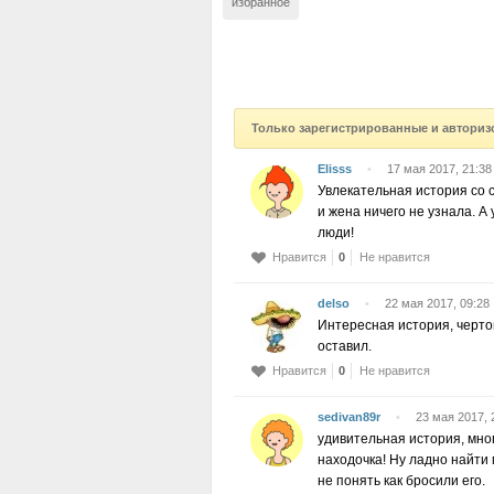
избранное
Только зарегистрированные и авториз
Elisss
•
17 мая 2017, 21:38
Увлекательная история со 
и жена ничего не узнала. А
люди!
Нравится
0
Не нравится
delso
•
22 мая 2017, 09:28
Интересная история, чертов
оставил.
Нравится
0
Не нравится
sedivan89r
•
23 мая 2017, 
удивительная история, много
находочка! Ну ладно найти 
не понять как бросили его.