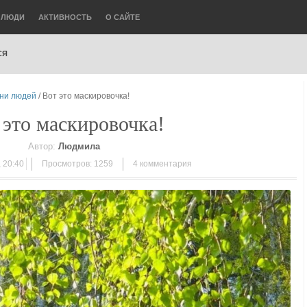
ЛЮДИ
АКТИВНОСТЬ
О САЙТЕ
СЯ
зни людей
/ Вот это маскировочка!
 это маскировочка!
Автор:
Людмила
 20:40
Просмотров: 1259
4
комментария