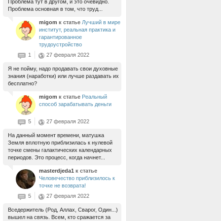
Проблема тут в другом, и это очевидно.
Проблема основная в том, что труд...
migom
к статье
Лучший в мире
институт, реальная практика и
гарантированное
трудоустройство
1
27 февраля 2022
Я не пойму, надо продавать свои духовные
знания (наработки) или лучше раздавать их
бесплатно?
migom
к статье
Реальный
способ зарабатывать деньги
5
27 февраля 2022
На данный момент времени, матушка
Земля вплотную приблизилась к нулевой
точке смены галактических календарных
периодов. Это процесс, когда начнет...
masterdjeda1
к статье
Человечество приблизилось к
точке не возврата!
5
27 февраля 2022
Вседержитель (Род, Аллах, Сварог, Один...)
вышел на связь. Всем, кто сражается за