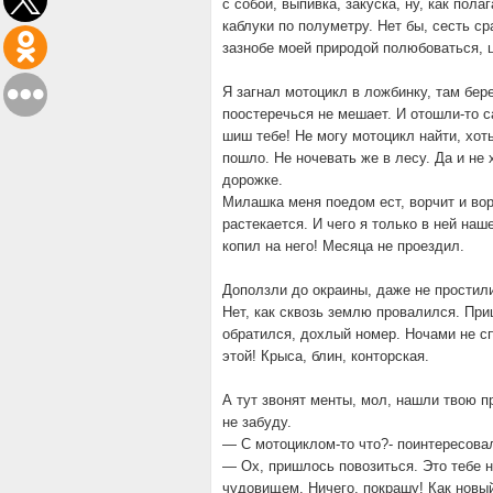
с собой, выпивка, закуска, ну, как пола
каблуки по полуметру. Нет бы, сесть ср
зазнобе моей природой полюбоваться, 
Я загнал мотоцикл в ложбинку, там бер
поостеречься не мешает. И отошли-то 
шиш тебе! Не могу мотоцикл найти, хоть
пошло. Не ночевать же в лесу. Да и не
дорожке.
Милашка меня поедом ест, ворчит и ворч
растекается. И чего я только в ней на
копил на него! Месяца не проездил.
Доползли до окраины, даже не простили
Нет, как сквозь землю провалился. При
обратился, дохлый номер. Ночами не сп
этой! Крыса, блин, конторская.
А тут звонят менты, мол, нашли твою пр
не забуду.
— С мотоциклом-то что?- поинтересова
— Ох, пришлось повозиться. Это тебе н
чудовищем. Ничего, покрашу! Как новый