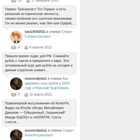
10
17 февраля 2022
Гермес Трисмегист-Тот-Гермес и есть
реальная историческая личность,
обожествлённая его соотечественниками.
Он не менее реален, чем Лин или Орфей,...
tata19342011
к статье
Секрет
Сатаны раскрыт
4
6 апреля 2021
Пришло время чудес для РФ. Снимайте
рубль с торгов и прикрепите к евро. Это
оптимальный курс для рубля на сегодня и
данная стратегия снимет...
masterdjeda1
к статье
Как
удержать курс рубля в 2019
году и Николай Чудотворец
3
11 марта 2021
Правоверный мусульманин об АллатРа.
Видео на Ютубе «Игорь Михайлович
Данилов — Обкуренный „Украниский“
Махди !(ШОК)» и «АЛЛАТРА. Секта
сэнсэя...
masterdjeda1
к статье
Секрет
АллатРа раскрыт!