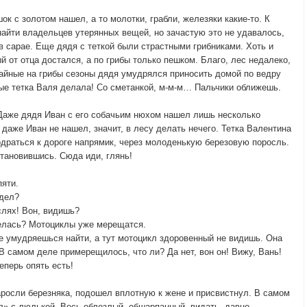
ок с золотом нашел, а то молотки, грабли, железяки какие-то. К
найти владельцев утерянных вещей, но зачастую это не удавалось,
 в сарае. Еще дядя с теткой были страстными грибниками. Хоть и
й от отца достался, а по грибы только пешком. Благо, лес недалеко,
жайные на грибы сезоны дядя умудрялся приносить домой по ведру
ные тетка Валя делала! Со сметанкой, м-м-м… Пальчики оближешь.
. Даже дядя Иван с его собачьим нюхом нашел лишь несколько
 даже Иван не нашел, значит, в лесу делать нечего. Тетка Валентина
одраться к дороге напрямик, через молоденькую березовую поросль.
становившись. Сюда иди, глянь!
пяти.
идел?
слях! Вон, видишь?
елась? Мотоциклы уже мерещатся.
е умудряешься найти, а тут мотоцикл здоровенный не видишь. Она
 самом деле примерещилось, что ли? Да нет, вон он! Вижу, Вань!
еперь опять есть!
аросли березняка, подошел вплотную к жене и присвистнул. В самом
л» с люлькой. Весь облезлый, обшарпанный, видать, давно