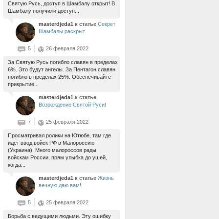
Святую Русь, доступ в Шамбалу открыт! В
Шамбалу получили доступ...
masterdjeda1
к статье
Секрет
Шамбалы раскрыт
5
26 февраля 2022
За Святую Русь погибло славян в пределах
6%. Это будут ангелы. За Пентагон славян
погибло в пределах 25%. Обеспечивайте
прикрытие...
masterdjeda1
к статье
Возрождение Святой Руси!
7
25 февраля 2022
Просматривал ролики на Ютюбе, там где
идет ввод войск РФ в Малороссию
(Украина). Много малороссов рады
войскам России, прям улыбка до ушей,
когда...
masterdjeda1
к статье
Жизнь
вечную даю вам!
5
25 февраля 2022
Борьба с ведущими людьми. Эту ошибку