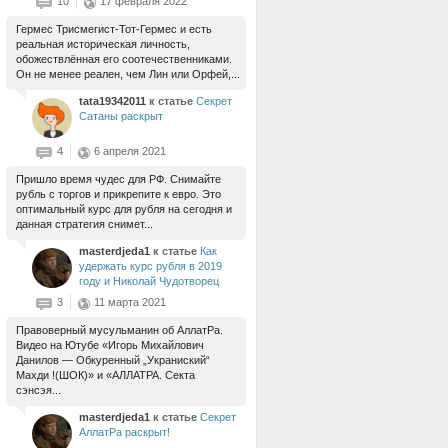
10
17 февраля 2022
Гермес Трисмегист-Тот-Гермес и есть
реальная историческая личность,
обожествлённая его соотечественниками.
Он не менее реален, чем Лин или Орфей,...
tata19342011
к статье
Секрет
Сатаны раскрыт
4
6 апреля 2021
Пришло время чудес для РФ. Снимайте
рубль с торгов и прикрепите к евро. Это
оптимальный курс для рубля на сегодня и
данная стратегия снимет...
masterdjeda1
к статье
Как
удержать курс рубля в 2019
году и Николай Чудотворец
3
11 марта 2021
Правоверный мусульманин об АллатРа.
Видео на Ютубе «Игорь Михайлович
Данилов — Обкуренный „Украниский“
Махди !(ШОК)» и «АЛЛАТРА. Секта
сэнсэя...
masterdjeda1
к статье
Секрет
АллатРа раскрыт!