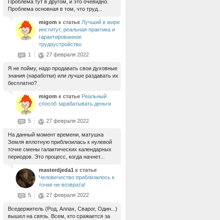
Проблема тут в другом, и это очевидно.
Проблема основная в том, что труд...
migom
к статье
Лучший в мире
институт, реальная практика и
гарантированное
трудоустройство
1
27 февраля 2022
Я не пойму, надо продавать свои духовные
знания (наработки) или лучше раздавать их
бесплатно?
migom
к статье
Реальный
способ зарабатывать деньги
5
27 февраля 2022
На данный момент времени, матушка
Земля вплотную приблизилась к нулевой
точке смены галактических календарных
периодов. Это процесс, когда начнет...
masterdjeda1
к статье
Человечество приблизилось к
точке не возврата!
5
27 февраля 2022
Вседержитель (Род, Аллах, Сварог, Один...)
вышел на связь. Всем, кто сражается за