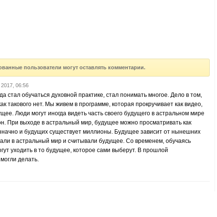
ованные пользователи могут оставлять комментарии.
 2017, 06:56
да стал обучаться духовной практике, стал понимать многое. Дело в том,
ак такового нет. Мы живем в программе, которая прокручивает как видео,
щее. Люди могут иногда видеть часть своего будущего в астральном мире
сон. При выходе в астральный мир, будущее можно просматривать как
значно и будущих существует миллионы. Будущее зависит от нынешних
али в астральный мир и считывали будущее. Со временем, обучаясь
гут уходить в то будущее, которое сами выберут. В прошлой
могли делать.