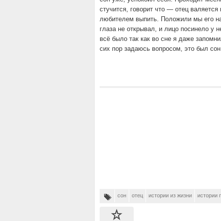
стучится, говорит что — отец валяется
любителем выпить. Положили мы его на 
глаза не открывал, и лицо посинело у н
всё было так как во сне я даже запомни
сих пор задаюсь вопросом, это был со
сон
отец
истории из жизни
истории 