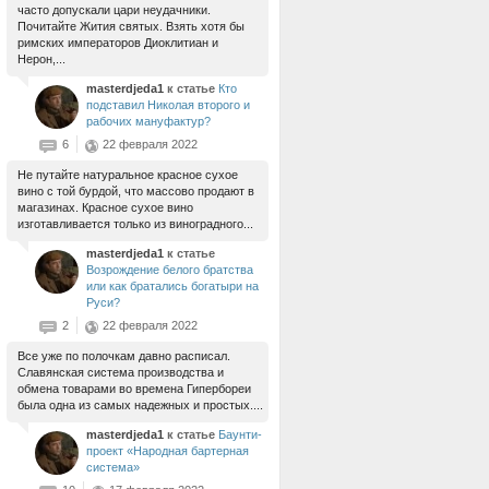
часто допускали цари неудачники.
Почитайте Жития святых. Взять хотя бы
римских императоров Диоклитиан и
Нерон,...
masterdjeda1
к статье
Кто
подставил Николая второго и
рабочих мануфактур?
6
22 февраля 2022
Не путайте натуральное красное сухое
вино с той бурдой, что массово продают в
магазинах. Красное сухое вино
изготавливается только из виноградного...
masterdjeda1
к статье
Возрождение белого братства
или как братались богатыри на
Руси?
2
22 февраля 2022
Все уже по полочкам давно расписал.
Славянская система производства и
обмена товарами во времена Гипербореи
была одна из самых надежных и простых....
masterdjeda1
к статье
Баунти-
проект «Народная бартерная
система»