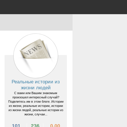
Реальные истории из
жизни людей
С вами или Вашим знакомым
произошел интересный случай?
Поделитесь им в этом блоге. Истории
из жизни, реальные истории, истории
из жизни людей, реальные истории из
жизни, случаи...
101
236
0.00