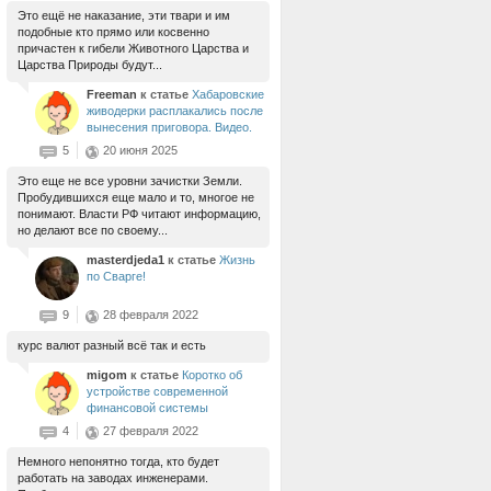
Это ещё не наказание, эти твари и им
подобные кто прямо или косвенно
причастен к гибели Животного Царства и
Царства Природы будут...
Freeman
к статье
Хабаровские
живодерки расплакались после
вынесения приговора. Видео.
5
20 июня 2025
Это еще не все уровни зачистки Земли.
Пробудившихся еще мало и то, многое не
понимают. Власти РФ читают информацию,
но делают все по своему...
masterdjeda1
к статье
Жизнь
по Сварге!
9
28 февраля 2022
курс валют разный всё так и есть
migom
к статье
Коротко об
устройстве современной
финансовой системы
4
27 февраля 2022
Немного непонятно тогда, кто будет
работать на заводах инженерами.