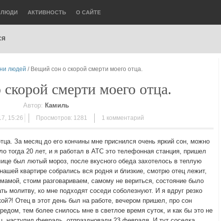
ЛЮДИ
АКТИВНОСТЬ
О САЙТЕ
СЯ
зни людей
/ Вещий сон о скорой смерти моего отца.
 скорой смерти моего отца.
Автор:
Камиль
7, 15:26
Просмотров: 1281
1
комментарий
отца. За месяц до его кончины мне приснился очень яркий сон, можно
ло тогда 20 лет, и я работал в АТС это телефонная станция, пришел
лице был лютый мороз, после вкусного обеда захотелось в теплую
 нашей квартире собрались вся родня и близкие, смотрю отец лежит,
 мамой, стоим разговариваем, самому не вериться,
состояние было
ть молитву, ко мне подходят соседи соболезнуют. И я вдруг резко
кой?! Отец в этот день был на работе, вечером пришел, про сон
редом, тем более снилось мне в светлое время суток, и как бы это не
ц, наступил февраль, отпраздновали 23 февраля. И тут соседка