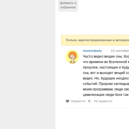
Добавить в
избранное
Только зарегистрированные и авториз
masterdjeda
•
13 сентября
Часто видел вещие сны. Ког
что времени во Вселенной к
прошлое, настоящее и буду
сна, вот и выходит вещий 
видео. Но, будущее неодно
событий. Пророки заглядыв
моим программам, люди смо
цивилизации люди-боги так 
Нравится
0
Не нравится