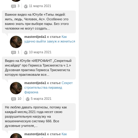
3
11 марта 2021
Важное видео на Ютубе «Типы людей:
жить, людь, Человек, Ас». Особенно это
важно знать при выборе пары. Без этого
человеки не могут создать...
masterdjeda1
к статье
Как
удачно выйти замуж и жениться
1
10 марта 2021
Видео на Ютубе «ИЕРОФАНТ „Секретный
инсайдер“ про Гермеса Трисмегиста ч 1.»
Духовная практика Гермеса Трисмегиста
которую практиковали все...
masterdjeda1
к статье
Секрет
строительства пирамид
фараона
10
5 марта 2021
Не люблю давать прогнозы, потому как
каждый месяц 2021 года несет свою
разрушительную нагрузку на
мошенническую систему 666. Все
духовные учителя,...
masterdjeda1
к статье
Как