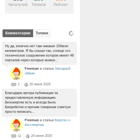
Читателей
Топиков
Рейтинг
Комментарии
Топики
Ну да, конечно нет там никаких 150млн
километров. Я бы сказал так, солнце это
техническое сооружение которое имеет 48
порталов через которые можно...
Freeman
к статье
Звездный
обман
1
20 июня 2025
Благодарю автора публикации за
предоставленную информацию.
Безсмертие есть и всегда было.
Биороботне и прочим товарным советую
просто неписать...
Freeman
к статье
Коротко о
бессмертии
11
20 июня 2025