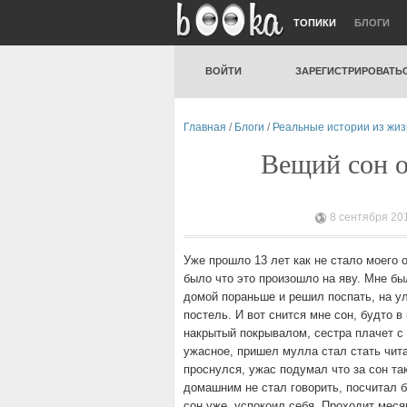
ТОПИКИ
БЛОГИ
ВОЙТИ
ЗАРЕГИСТРИРОВАТЬ
Главная
/
Блоги
/
Реальные истории из жи
Вещий сон о
8 сентября 201
Уже прошло 13 лет как не стало моего 
было что это произошло на яву. Мне бы
домой пораньше и решил поспать, на у
постель. И вот снится мне сон, будто в
накрытый покрывалом, сестра плачет с
ужасное, пришел мулла стал стать чита
проснулся, ужас подумал что за сон та
домашним не стал говорить, посчитал б
сон уже, успокоил себя. Проходит меся