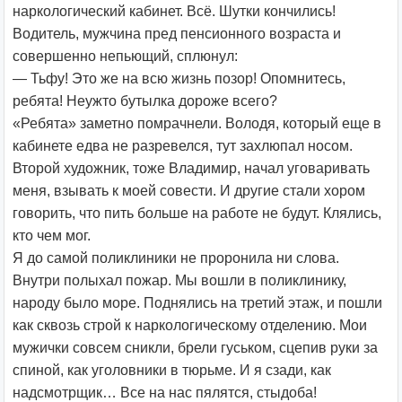
наркологический кабинет. Всё. Шутки кончились!
Водитель, мужчина пред пенсионного возраста и
совершенно непьющий, сплюнул:
— Тьфу! Это же на всю жизнь позор! Опомнитесь,
ребята! Неужто бутылка дороже всего?
«Ребята» заметно помрачнели. Володя, который еще в
кабинете едва не разревелся, тут захлюпал носом.
Второй художник, тоже Владимир, начал уговаривать
меня, взывать к моей совести. И другие стали хором
говорить, что пить больше на работе не будут. Клялись,
кто чем мог.
Я до самой поликлиники не проронила ни слова.
Внутри полыхал пожар. Мы вошли в поликлинику,
народу было море. Поднялись на третий этаж, и пошли
как сквозь строй к наркологическому отделению. Мои
мужички совсем сникли, брели гуськом, сцепив руки за
спиной, как уголовники в тюрьме. И я сзади, как
надсмотрщик… Все на нас пялятся, стыдоба!