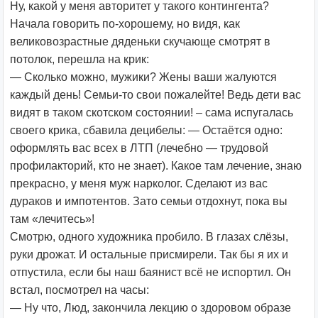
Ну, какой у меня авторитет у такого контингента?
Начала говорить по-хорошему, но видя, как
великовозрастные дяденьки скучающе смотрят в
потолок, перешла на крик:
— Сколько можно, мужики? Жены ваши жалуются
каждый день! Семьи-то свои пожалейте! Ведь дети вас
видят в таком скотском состоянии! – сама испугалась
своего крика, сбавила децибелы: — Остаётся одно:
оформлять вас всех в ЛТП (лечебно — трудовой
профилакторий, кто не знает). Какое там лечение, знаю
прекрасно, у меня муж нарколог. Сделают из вас
дураков и импотентов. Зато семьи отдохнут, пока вы
там «лечитесь»!
Смотрю, одного художника пробило. В глазах слёзы,
руки дрожат. И остальные присмирели. Так бы я их и
отпустила, если бы наш баянист всё не испортил. Он
встал, посмотрел на часы:
— Ну что, Люд, закончила лекцию о здоровом образе