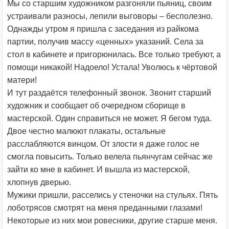
Мы со старшим художником разгоняли пьяниц, своим
устраивали разносы, лепили выговоры – бесполезно.
Однажды утром я пришла с заседания из райкома
партии, получив массу «ценных» указаний. Села за
стол в кабинете и пригорюнилась. Все только требуют, а
помощи никакой! Надоело! Устала! Уволюсь к чёртовой
матери!
И тут раздаётся телефонный звонок. Звонит старший
художник и сообщает об очередном сборище в
мастерской. Один справиться не может. Я бегом туда.
Двое честно малюют плакаты, остальные
расслабляются винцом. От злости я даже голос не
смогла повысить. Только велела пьянчугам сейчас же
зайти ко мне в кабинет. И вышла из мастерской,
хлопнув дверью.
Мужики пришли, расселись у стеночки на стульях. Пять
лоботрясов смотрят на меня преданными глазами!
Некоторые из них мои ровесники, другие старше меня.