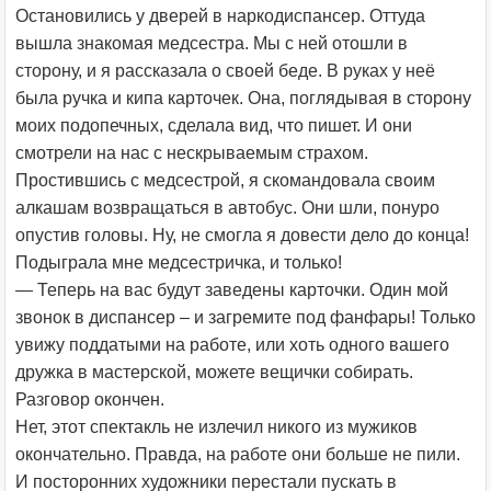
Остановились у дверей в наркодиспансер. Оттуда
вышла знакомая медсестра. Мы с ней отошли в
сторону, и я рассказала о своей беде. В руках у неё
была ручка и кипа карточек. Она, поглядывая в сторону
моих подопечных, сделала вид, что пишет. И они
смотрели на нас с нескрываемым страхом.
Простившись с медсестрой, я скомандовала своим
алкашам возвращаться в автобус. Они шли, понуро
опустив головы. Ну, не смогла я довести дело до конца!
Подыграла мне медсестричка, и только!
— Теперь на вас будут заведены карточки. Один мой
звонок в диспансер – и загремите под фанфары! Только
увижу поддатыми на работе, или хоть одного вашего
дружка в мастерской, можете вещички собирать.
Разговор окончен.
Нет, этот спектакль не излечил никого из мужиков
окончательно. Правда, на работе они больше не пили.
И посторонних художники перестали пускать в