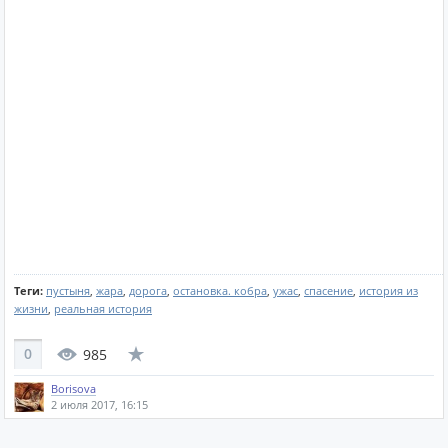
Теги:
пустыня
,
жара
,
дорога
,
остановка. кобра
,
ужас
,
спасение
,
история из
жизни
,
реальная история
0
985
Borisova
2 июля 2017, 16:15