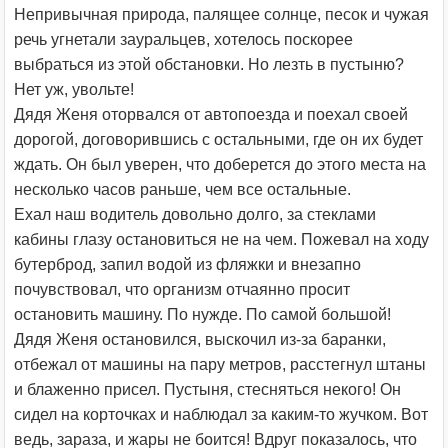
Непривычная природа, палящее солнце, песок и чужая
речь угнетали зауральцев, хотелось поскорее
выбраться из этой обстановки. Но лезть в пустыню?
Нет уж, увольте!
Дядя Женя оторвался от автопоезда и поехал своей
дорогой, договорившись с остальными, где он их будет
ждать. Он был уверен, что доберется до этого места на
несколько часов раньше, чем все остальные.
Ехал наш водитель довольно долго, за стеклами
кабины глазу остановиться не на чем. Пожевал на ходу
бутерброд, запил водой из фляжки и внезапно
почувствовал, что организм отчаянно просит
остановить машину. По нужде. По самой большой!
Дядя Женя остановился, выскочил из-за баранки,
отбежал от машины на пару метров, расстегнул штаны
и блаженно присел. Пустыня, стесняться некого! Он
сидел на корточках и наблюдал за каким-то жучком. Вот
ведь, зараза, и жары не боится! Вдруг показалось, что