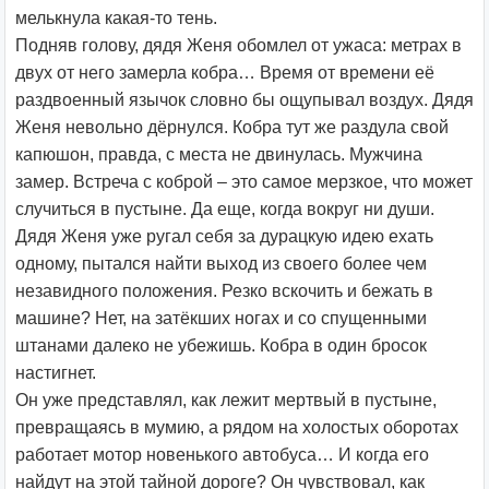
мелькнула какая-то тень.
Подняв голову, дядя Женя обомлел от ужаса: метрах в
двух от него замерла кобра… Время от времени её
раздвоенный язычок словно бы ощупывал воздух. Дядя
Женя невольно дёрнулся. Кобра тут же раздула свой
капюшон, правда, с места не двинулась. Мужчина
замер. Встреча с коброй – это самое мерзкое, что может
случиться в пустыне. Да еще, когда вокруг ни души.
Дядя Женя уже ругал себя за дурацкую идею ехать
одному, пытался найти выход из своего более чем
незавидного положения. Резко вскочить и бежать в
машине? Нет, на затёкших ногах и со спущенными
штанами далеко не убежишь. Кобра в один бросок
настигнет.
Он уже представлял, как лежит мертвый в пустыне,
превращаясь в мумию, а рядом на холостых оборотах
работает мотор новенького автобуса… И когда его
найдут на этой тайной дороге? Он чувствовал, как