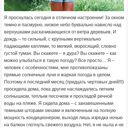
Я проснулась сегодня в отличном настроении! За окном
темно и пасмурно, низкое небо буквально нависло над
верхушками раскачивающихся от ветра деревьев. И
дождь – то сильный, с крупными вертикально
падающими каплями, то мелкий, моросящий, словно
густой туман. Вы скажете – я дура? Вы скажете – как
можно улыбаться в такую погоду? Все просто… Я –
человек с особенностями, мне противопоказаны
прямые солнечные лучи и жаркая погода в целом.
Поэтому я последний месяц (тридцать чертовых дней!!!)
просидела дома, пока другие наслаждались летним
солнышком, теплым песочком и прохладой речной
воды на пляже. Я сидела дома – с занавешенными
темными шторами окнами и включенным на полную
мощность кондиционером, выходя лишь изредка ночью
на балкон глотнуть свежего воздуха. Нет, я не ныла и не