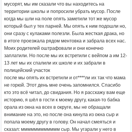
мусорят, мы им сказали что вы находитесь на
территории школы и попросили убрать мусор. После
когда мы шли на поле опять заметили тот же мусор
который был у тех парней. Мы опять к ним подошли но,
они сразу с кулаками полезли. Была жесткая драка, но
в итоге проезжала рядом ментовка и забрала всех нас.
Моих родителей оштрафовали и они конечно
заплатили. Но после мы их встретили с вейпом а им 12-
13 лет мы их спалили их школе и их забрали в
полицейский участок
после мы опять их встретили и от****ли их так что мама
не горюй. Этот день мне очень запомнился. Спасибо
кто это всё читал, до свидания. Но я расскажу вам еще
историю, я шёл в гости к моему другу, какая-то бабка
орала из окна на всех в округе, мы не обращали
внимание на это, но после она кинула из окна сыр и
попала моему другу в голову. Он начал смеяться и
сказал: мммммммммммм сыр. Мы угарали у него в