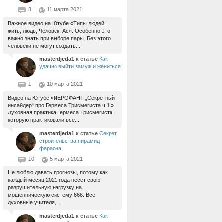
3
11 марта 2021
Важное видео на Ютубе «Типы людей:
жить, людь, Человек, Ас». Особенно это
важно знать при выборе пары. Без этого
человеки не могут создать...
masterdjeda1
к статье
Как
удачно выйти замуж и жениться
1
10 марта 2021
Видео на Ютубе «ИЕРОФАНТ „Секретный
инсайдер“ про Гермеса Трисмегиста ч 1.»
Духовная практика Гермеса Трисмегиста
которую практиковали все...
masterdjeda1
к статье
Секрет
строительства пирамид
фараона
10
5 марта 2021
Не люблю давать прогнозы, потому как
каждый месяц 2021 года несет свою
разрушительную нагрузку на
мошенническую систему 666. Все
духовные учителя,...
masterdjeda1
к статье
Как