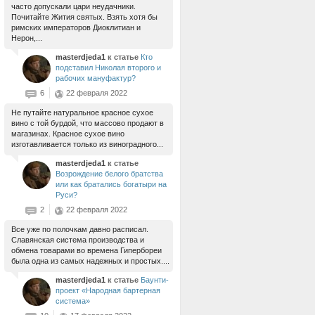
часто допускали цари неудачники.
Почитайте Жития святых. Взять хотя бы
римских императоров Диоклитиан и
Нерон,...
masterdjeda1
к статье
Кто
подставил Николая второго и
рабочих мануфактур?
6
22 февраля 2022
Не путайте натуральное красное сухое
вино с той бурдой, что массово продают в
магазинах. Красное сухое вино
изготавливается только из виноградного...
masterdjeda1
к статье
Возрождение белого братства
или как братались богатыри на
Руси?
2
22 февраля 2022
Все уже по полочкам давно расписал.
Славянская система производства и
обмена товарами во времена Гипербореи
была одна из самых надежных и простых....
masterdjeda1
к статье
Баунти-
проект «Народная бартерная
система»