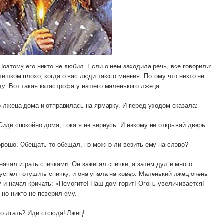
Поэтому его никто не любил. Если о нем заходила речь, все говорили:
лишком плохо, когда о вас люди такого мнения. Потому что никто не
ду. Вот такая катастрофа у нашего маленького лжеца.
 лжеца дома и отправилась на ярмарку. И перед уходом сказала:
иди спокойно дома, пока я не вернусь. И никому не открывай дверь.
рошо. Обещать то обещал, но можно ли верить ему на слово?
начал играть спичками. Он зажигал спички, а затем дул и много
 успел потушить спичку, и она упала на ковер. Маленький лжец очень
и начал кричать: «Помогите! Наш дом горит! Огонь увеличивается!
но никто не поверил ему.
но лгать? Иди отсюда! Лжец!