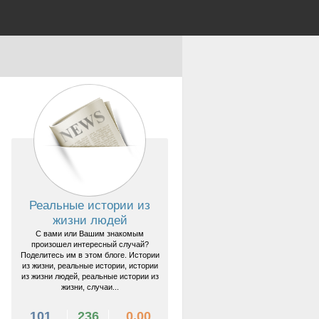
Реальные истории из
жизни людей
С вами или Вашим знакомым
произошел интересный случай?
Поделитесь им в этом блоге. Истории
из жизни, реальные истории, истории
из жизни людей, реальные истории из
жизни, случаи...
101
236
0.00