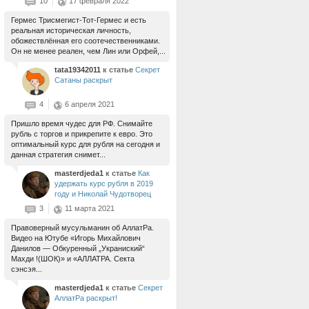
10
17 февраля 2022
Гермес Трисмегист-Тот-Гермес и есть
реальная историческая личность,
обожествлённая его соотечественниками.
Он не менее реален, чем Лин или Орфей,...
tata19342011
к статье
Секрет
Сатаны раскрыт
4
6 апреля 2021
Пришло время чудес для РФ. Снимайте
рубль с торгов и прикрепите к евро. Это
оптимальный курс для рубля на сегодня и
данная стратегия снимет...
masterdjeda1
к статье
Как
удержать курс рубля в 2019
году и Николай Чудотворец
3
11 марта 2021
Правоверный мусульманин об АллатРа.
Видео на Ютубе «Игорь Михайлович
Данилов — Обкуренный „Украниский“
Махди !(ШОК)» и «АЛЛАТРА. Секта
сэнсэя...
masterdjeda1
к статье
Секрет
АллатРа раскрыт!