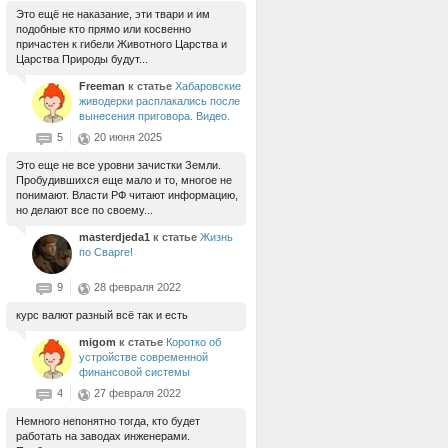
Это ещё не наказание, эти твари и им
подобные кто прямо или косвенно
причастен к гибели Животного Царства и
Царства Природы будут...
Freeman
к статье
Хабаровские
живодерки расплакались после
вынесения приговора. Видео.
5
20 июня 2025
Это еще не все уровни зачистки Земли.
Пробудившихся еще мало и то, многое не
понимают. Власти РФ читают информацию,
но делают все по своему...
masterdjeda1
к статье
Жизнь
по Сварге!
9
28 февраля 2022
курс валют разный всё так и есть
migom
к статье
Коротко об
устройстве современной
финансовой системы
4
27 февраля 2022
Немного непонятно тогда, кто будет
работать на заводах инженерами.