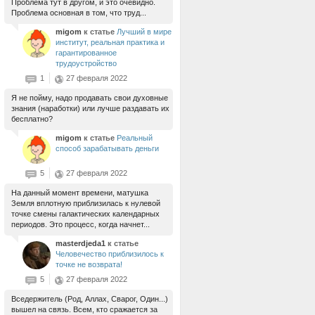
Проблема тут в другом, и это очевидно.
Проблема основная в том, что труд...
migom
к статье
Лучший в мире
институт, реальная практика и
гарантированное
трудоустройство
1
27 февраля 2022
Я не пойму, надо продавать свои духовные
знания (наработки) или лучше раздавать их
бесплатно?
migom
к статье
Реальный
способ зарабатывать деньги
5
27 февраля 2022
На данный момент времени, матушка
Земля вплотную приблизилась к нулевой
точке смены галактических календарных
периодов. Это процесс, когда начнет...
masterdjeda1
к статье
Человечество приблизилось к
точке не возврата!
5
27 февраля 2022
Вседержитель (Род, Аллах, Сварог, Один...)
вышел на связь. Всем, кто сражается за