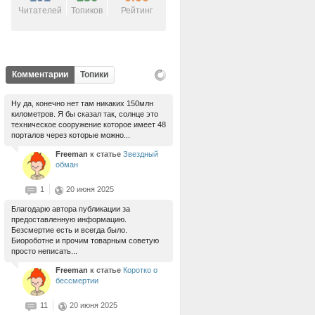
Читателей
Топиков
Рейтинг
Комментарии
Топики
Ну да, конечно нет там никаких 150млн
километров. Я бы сказал так, солнце это
техническое сооружение которое имеет 48
порталов через которые можно...
Freeman
к статье
Звездный
обман
1
20 июня 2025
Благодарю автора публикации за
предоставленную информацию.
Безсмертие есть и всегда было.
Биороботне и прочим товарным советую
просто неписать...
Freeman
к статье
Коротко о
бессмертии
11
20 июня 2025