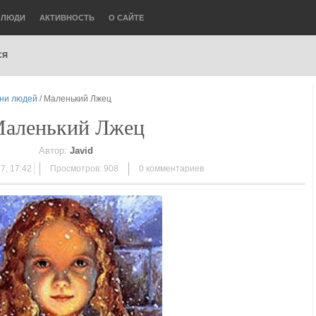
ЛЮДИ
АКТИВНОСТЬ
О САЙТЕ
СЯ
зни людей
/ Маленький Лжец
аленький Лжец
Автор:
Javid
7, 17:42
Просмотров: 908
0
комментариев