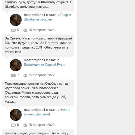
Святую Русь, доступ в Шамбалу открыт! В
Шамбалу получили доступ...
masterdjeda1
к статье
Секрет
Шамбалы раскрыт
5
26 февраля 2022
За Святую Русь погибло славян в пределах
6%. Это будут ангелы. За Пентагон славян
погибло в пределах 25%. Обеспечивайте
прикрытие...
masterdjeda1
к статье
Возрождение Святой Руси!
7
25 февраля 2022
Просматривал ролики на Ютюбе, там где
идет ввод войск РФ в Малороссию
(Украина). Много малороссов рады
войскам России, прям улыбка до ушей,
когда...
masterdjeda1
к статье
Жизнь
вечную даю вам!
5
25 февраля 2022
Борьба с ведущими людьми. Эту ошибку