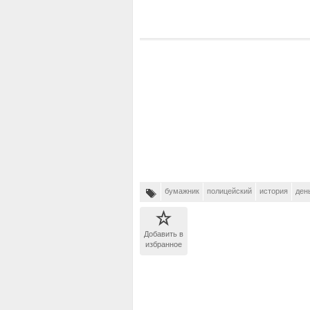
бумажник
полицейский
история
ден
Добавить в
избранное