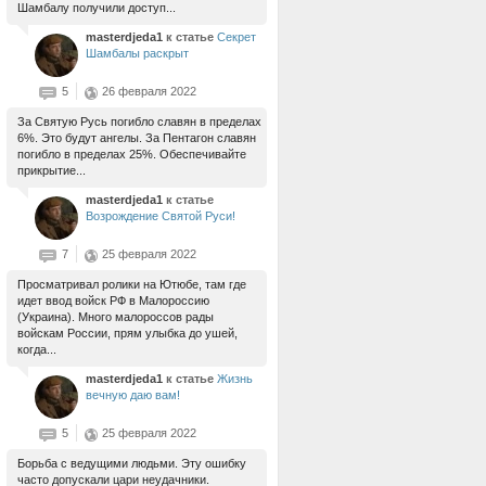
Шамбалу получили доступ...
masterdjeda1
к статье
Секрет
Шамбалы раскрыт
5
26 февраля 2022
За Святую Русь погибло славян в пределах
6%. Это будут ангелы. За Пентагон славян
погибло в пределах 25%. Обеспечивайте
прикрытие...
masterdjeda1
к статье
Возрождение Святой Руси!
7
25 февраля 2022
Просматривал ролики на Ютюбе, там где
идет ввод войск РФ в Малороссию
(Украина). Много малороссов рады
войскам России, прям улыбка до ушей,
когда...
masterdjeda1
к статье
Жизнь
вечную даю вам!
5
25 февраля 2022
Борьба с ведущими людьми. Эту ошибку
часто допускали цари неудачники.