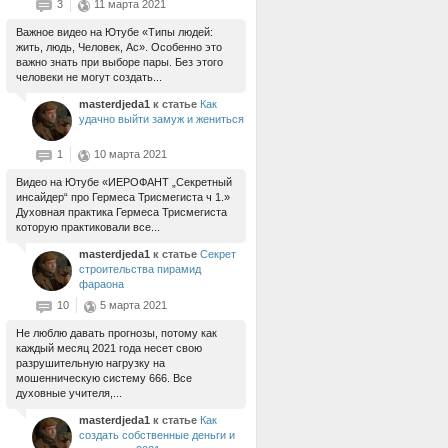
3
11 марта 2021
Важное видео на Ютубе «Типы людей:
жить, людь, Человек, Ас». Особенно это
важно знать при выборе пары. Без этого
человеки не могут создать...
masterdjeda1
к статье
Как
удачно выйти замуж и жениться
1
10 марта 2021
Видео на Ютубе «ИЕРОФАНТ „Секретный
инсайдер“ про Гермеса Трисмегиста ч 1.»
Духовная практика Гермеса Трисмегиста
которую практиковали все...
masterdjeda1
к статье
Секрет
строительства пирамид
фараона
10
5 марта 2021
Не люблю давать прогнозы, потому как
каждый месяц 2021 года несет свою
разрушительную нагрузку на
мошенническую систему 666. Все
духовные учителя,...
masterdjeda1
к статье
Как
создать собственные деньги и