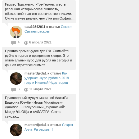
Гермес Трисмегист-Тот-Гермес и есть
реальная историческая личность,
обожествлённая его соотечественниками.
Он не менее реален, чем Лин или Орфей,...
tata19342011
к статье
Секрет
Сатаны раскрыт
4
6 апреля 2021
Пришло время чудес для РФ. Снимайте
рубль с торгов и прикрепите к евро. Это
оптимальный курс для рубля на сегодня и
данная стратегия снимет...
masterdjeda1
к статье
Как
удержать курс рубля в 2019
году и Николай Чудотворец
3
11 марта 2021
Правоверный мусульманин об АллатРа.
Видео на Ютубе «Игорь Михайлович
Данилов — Обкуренный „Украниский“
Махди !(ШОК)» и «АЛЛАТРА. Секта
сэнсэя...
masterdjeda1
к статье
Секрет
АллатРа раскрыт!