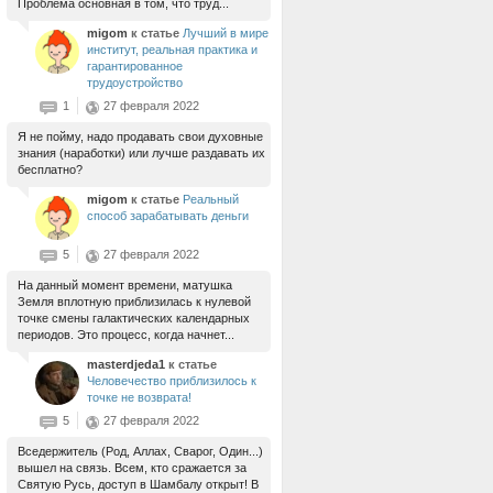
Проблема основная в том, что труд...
migom
к статье
Лучший в мире
институт, реальная практика и
гарантированное
трудоустройство
1
27 февраля 2022
Я не пойму, надо продавать свои духовные
знания (наработки) или лучше раздавать их
бесплатно?
migom
к статье
Реальный
способ зарабатывать деньги
5
27 февраля 2022
На данный момент времени, матушка
Земля вплотную приблизилась к нулевой
точке смены галактических календарных
периодов. Это процесс, когда начнет...
masterdjeda1
к статье
Человечество приблизилось к
точке не возврата!
5
27 февраля 2022
Вседержитель (Род, Аллах, Сварог, Один...)
вышел на связь. Всем, кто сражается за
Святую Русь, доступ в Шамбалу открыт! В