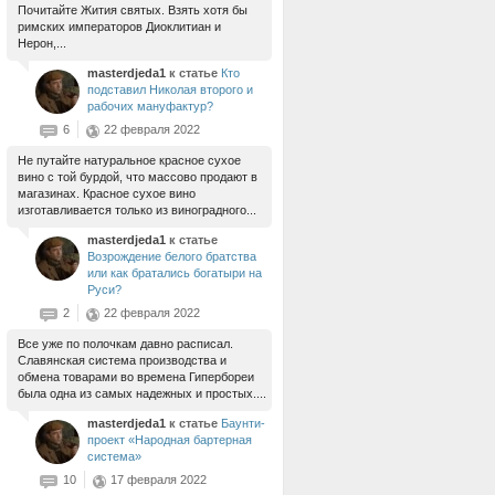
Почитайте Жития святых. Взять хотя бы
римских императоров Диоклитиан и
Нерон,...
masterdjeda1
к статье
Кто
подставил Николая второго и
рабочих мануфактур?
6
22 февраля 2022
Не путайте натуральное красное сухое
вино с той бурдой, что массово продают в
магазинах. Красное сухое вино
изготавливается только из виноградного...
masterdjeda1
к статье
Возрождение белого братства
или как братались богатыри на
Руси?
2
22 февраля 2022
Все уже по полочкам давно расписал.
Славянская система производства и
обмена товарами во времена Гипербореи
была одна из самых надежных и простых....
masterdjeda1
к статье
Баунти-
проект «Народная бартерная
система»
10
17 февраля 2022