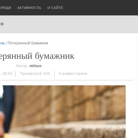
ЛЮДИ
АКТИВНОСТЬ
О САЙТЕ
СЯ
овь
/ Потерянный бумажник
ерянный бумажник
Автор:
mlnco
, 08:59
Просмотров: 826
0
комментариев