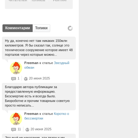
Читателей
Топиков
Рейтинг
Комментарии
Топики
Ну да, конечно нет там никаких 150млн
километров. Я бы сказал так, солнце это
техническое сооружение которое имеет 48
порталов через которые можно...
Freeman
к статье
Звездный
обман
1
20 июня 2025
Благодарю автора публикации за
предоставленную информацию.
Безсмертие есть и всегда было.
Биороботне и прочим товарным советую
просто неписать...
Freeman
к статье
Коротко о
бессмертии
11
20 июня 2025
Это ещё не наказание, эти твари и им