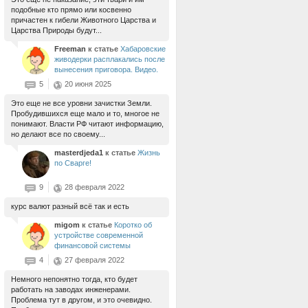
подобные кто прямо или косвенно
причастен к гибели Животного Царства и
Царства Природы будут...
Freeman
к статье
Хабаровские
живодерки расплакались после
вынесения приговора. Видео.
5
20 июня 2025
Это еще не все уровни зачистки Земли.
Пробудившихся еще мало и то, многое не
понимают. Власти РФ читают информацию,
но делают все по своему...
masterdjeda1
к статье
Жизнь
по Сварге!
9
28 февраля 2022
курс валют разный всё так и есть
migom
к статье
Коротко об
устройстве современной
финансовой системы
4
27 февраля 2022
Немного непонятно тогда, кто будет
работать на заводах инженерами.
Проблема тут в другом, и это очевидно.