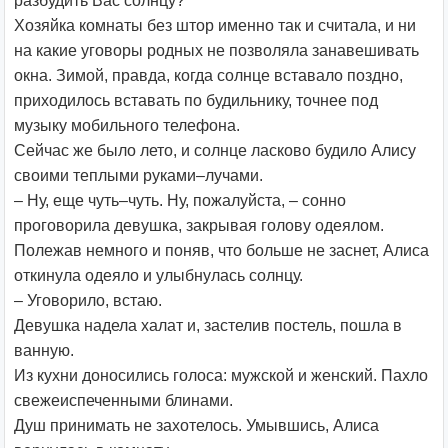
разбудить Вас солнцу?
Хозяйка комнаты без штор именно так и считала, и ни
на какие уговоры родных не позволяла занавешивать
окна. Зимой, правда, когда солнце вставало поздно,
приходилось вставать по будильнику, точнее под
музыку мобильного телефона.
Сейчас же было лето, и солнце ласково будило Алису
своими теплыми руками–лучами.
– Ну, еще чуть–чуть. Ну, пожалуйста, – сонно
проговорила девушка, закрывая голову одеялом.
Полежав немного и поняв, что больше не заснет, Алиса
откинула одеяло и улыбнулась солнцу.
– Уговорило, встаю.
Девушка надела халат и, застелив постель, пошла в
ванную.
Из кухни доносились голоса: мужской и женский. Пахло
свежеиспеченными блинами.
Душ принимать не захотелось. Умывшись, Алиса