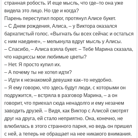
странная робость. И еще мысль, что где–то она уже
видела это лицо. Но где и когда?
Парень переступил порог, протянул Алисе букет.
– С Днем рождения, Алиса, – у Виктора оказался
бархатистый голос. «Выгнать бы всех сейчас и остаться
с ним наедине», – мелькнула вдруг мысль у Алисы.
– Спасибо, – Алиса взяла букет. – Тебе Марина сказала,
что нарциссы мои любимые цветы?
– Нет. Я просто купил их.
– А почему ты не хотел идти?
– Идти к незнакомой девушке как–то неудобно.
– Я ему говорю, что здесь будут люди, с которыми он
подружится, – встряла в разговор Марина, – а он
говорит, что приехал сюда ненадолго и ему незачем
заводить друзей. – Видя, как Виктор с Алисой смотрят
друг на друга, ей стало неприятно. Она, конечно, не
влюбилась в этого странного парня, но ведь он пришел
с ней, а теперь не обращает на нее никакого внимания.