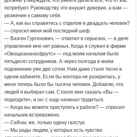
должны утверждать, что умеете делать всё, что от вас
потребуют. Руководству это внушит доверие, а вам —
уважение к самому себе.
— А, как вы справитесь с отделом в двадцать человек?
— спросил меня мой последний шеф.
— Вазген Гургенович, — ответил я серьезно, — в деле
управления мне нет равных. Когда я служил в фирме
«Овощеананасфрутс» — под моим началом было
пятьдесят сотрудников. А через полгода в моём
подчинении уже две сотни. Нам даже стало тесно в
одном кабинете. Если бы контора не разорилась, у
меня теперь было бы тысяча человек. Добавлю, что
людей я выбирал сам. Стоило мне сказать «Вы —
подходите», и он: с ходу начинал трудиться.
— Когда вы можете приступить к работе? — спросил
начальник встревожено.
— Сейчас же, только одену галстук.
— Мы рады людям, у которых есть чувство