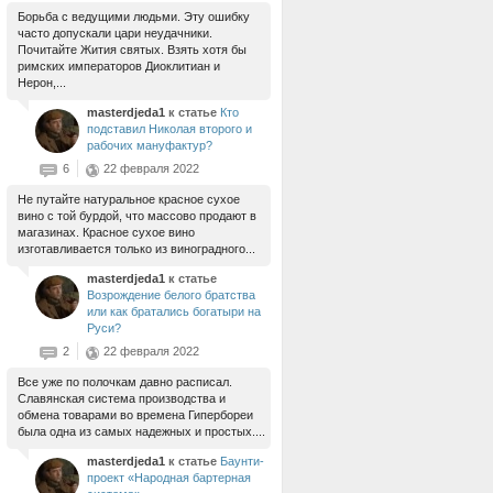
Борьба с ведущими людьми. Эту ошибку
часто допускали цари неудачники.
Почитайте Жития святых. Взять хотя бы
римских императоров Диоклитиан и
Нерон,...
masterdjeda1
к статье
Кто
подставил Николая второго и
рабочих мануфактур?
6
22 февраля 2022
Не путайте натуральное красное сухое
вино с той бурдой, что массово продают в
магазинах. Красное сухое вино
изготавливается только из виноградного...
masterdjeda1
к статье
Возрождение белого братства
или как братались богатыри на
Руси?
2
22 февраля 2022
Все уже по полочкам давно расписал.
Славянская система производства и
обмена товарами во времена Гипербореи
была одна из самых надежных и простых....
masterdjeda1
к статье
Баунти-
проект «Народная бартерная