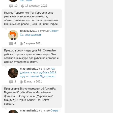
система»
10
17 февраля 2022
Гермес Трисмегист-Тот-Гермес и есть
реальная историческая личность,
обожествлённая его соотечественниками.
Он не менее реален, чем Лин или Орфей,...
tata19342011
к статье
Секрет
Сатаны раскрыт
4
6 апреля 2021
Пришло время чудес для РФ. Снимайте
рубль с торгов и прикрепите к евро. Это
оптимальный курс для рубля на сегодня и
данная стратегия снимет...
masterdjeda1
к статье
Как
удержать курс рубля в 2019
году и Николай Чудотворец
3
11 марта 2021
Правоверный мусульманин об АллатРа.
Видео на Ютубе «Игорь Михайлович
Данилов — Обкуренный „Украниский“
Махди !(ШОК)» и «АЛЛАТРА. Секта
сэнсэя...
masterdjeda1
к статье
Секрет