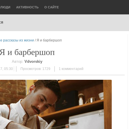
ЛЮДИ
АКТИВНОСТЬ
О САЙТЕ
СЯ
е рассказы из жизни
/ Я и барбершоп
Я и барбершоп
Автор:
Vdvorskiy
7, 05:30
Просмотров: 1729
1
комментарий