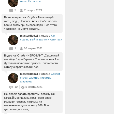
АллатРа раскрыт!
3
11 марта 2021
Важное видео на Ютубе «Типы людей:
жить, людь, Человек, Ас». Особенно это
важно знать при выборе пары. Без этого
человеки не могут создать...
masterdjeda1
к статье
Как
удачно выйти замуж и жениться
1
10 марта 2021
Видео на Ютубе «ИЕРОФАНТ „Секретный
инсайдер“ про Гермеса Трисмегиста ч 1.»
Духовная практика Гермеса Трисмегиста
которую практиковали все...
masterdjeda1
к статье
Секрет
строительства пирамид
фараона
10
5 марта 2021
Не люблю давать прогнозы, потому как
каждый месяц 2021 года несет свою
разрушительную нагрузку на
мошенническую систему 666. Все
духовные учителя,...