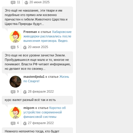
11
20 июня 2025
Это ещё не наказание, эти твари и им
подобные кто прямо или косвенно
причастен к гибели Животного Царства и
Царства Природы будут...
Freeman
к статье
Хабаровские
живодерки расплакались после
вынесения приговора. Видео.
5
20 июня 2025
Это еще не все уровни зачистки Земли.
Пробудившихся еще мало и то, многое не
понимают. Власти РФ читают информацию,
но делают все по своему...
masterdjeda1
к статье
Жизнь
по Сварге!
9
28 февраля 2022
курс валют разный всё так и есть
migom
к статье
Коротко об
устройстве современной
финансовой системы
4
27 февраля 2022
Немного непонятно тогда, кто будет