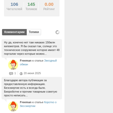
106
145
0.00
Читателей
Топиков
Рейтинг
Комментарии
Топики
Ну да, конечно нет там никаких 150млн
километров. Я бы сказал так, солнце это
техническое сооружение которое имеет 48
порталов через которые можно...
Freeman
к статье
Звездный
обман
1
20 июня 2025
Благодарю автора публикации за
предоставленную информацию.
Безсмертие есть и всегда было.
Биороботне и прочим товарным советую
просто неписать...
Freeman
к статье
Коротко о
бессмертии