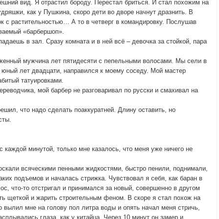
нешний вид. Я отрастил бороду. Перестал бриться. И стал похожим на
удряшки, как у Пушкина, скоро дети во дворе начнут дразнить. В
ок с растительностью… А то в четверг в командировку. Послушав
ываемый «барбершоп».
падаешь в зал. Сразу комната и в ней всё – девочка за стойкой, пара
женный мужчина лет пятидесяти с пепельными волосами. Мы сели в
 юный лет двадцати, направился к моему соседу. Мой мастер
абитый татуировками.
ереводчика, мой барбер не разговаривал по русски и смахивал на
решил, что надо сделать поаккуратней. Длину оставить, но
сты.
с каждой минутой, только мне казалось, что меня уже ничего не
лоскали всяческими пенными жидкостями, быстро пенили, поднимали,
аких подъемов и началась стрижка. Чувствовал я себя, как баран в
лос, что-то отстригал и принимался за новый, совершенно в другом
ть щеткой и жарить строительным феном. В скоре я стал похож на
о вылил мне на голову пол литра воды и опять начал меня стричь,
асплывались глаза, как у китайца. Через 10 минут он замер и