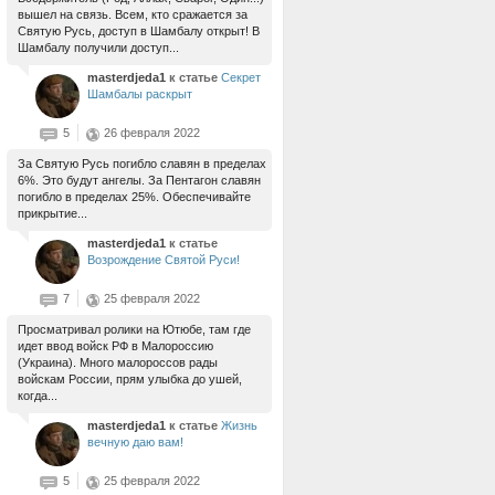
вышел на связь. Всем, кто сражается за
Святую Русь, доступ в Шамбалу открыт! В
Шамбалу получили доступ...
masterdjeda1
к статье
Секрет
Шамбалы раскрыт
5
26 февраля 2022
За Святую Русь погибло славян в пределах
6%. Это будут ангелы. За Пентагон славян
погибло в пределах 25%. Обеспечивайте
прикрытие...
masterdjeda1
к статье
Возрождение Святой Руси!
7
25 февраля 2022
Просматривал ролики на Ютюбе, там где
идет ввод войск РФ в Малороссию
(Украина). Много малороссов рады
войскам России, прям улыбка до ушей,
когда...
masterdjeda1
к статье
Жизнь
вечную даю вам!
5
25 февраля 2022