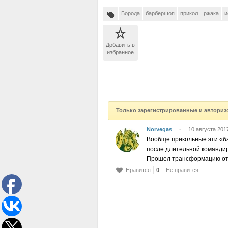
Борода
барбершоп
прикол
ржака
и
Добавить в
избранное
Только зарегистрированные и авториз
Norvegas
•
10 августа 2017
Вообще прикольные эти «б
после длительной командир
Прошел трансформацию от К
Нравится
0
Не нравится