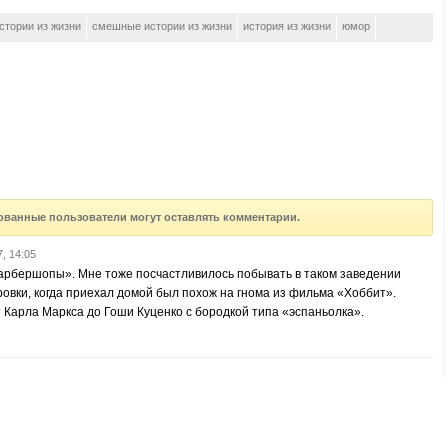
стории из жизни
смешные истории из жизни
история из жизни
юмор
ованные пользователи могут оставлять комментарии.
, 14:05
арбершопы». Мне тоже посчастливилось побывать в таком заведении
овки, когда приехал домой был похож на гнома из фильма «Хоббит».
арла Маркса до Гоши Куценко с бородкой типа «эспаньолка».