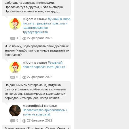
работать на заводах инженерами.
Проблема тут в другом, и это очевидно.
Проблема основная в том, что труд...
migom
к статье
Лучший в мире
институт, реальная практика и
гарантированное
трудоустройство
1
27 февраля 2022
Я не пойму, надо продавать свои духовные
знания (наработки) или лучше раздавать их
бесплатно?
migom
к статье
Реальный
способ зарабатывать деньги
5
27 февраля 2022
На данный момент времени, матушка
Земля вплотную приблизилась к нулевой
точке смены галактических календарных
периодов. Это процесс, когда начнет...
masterdjeda1
к статье
Человечество приблизилось к
точке не возврата!
5
27 февраля 2022
Вседержитель (Род, Аллах, Сварог, Один...)