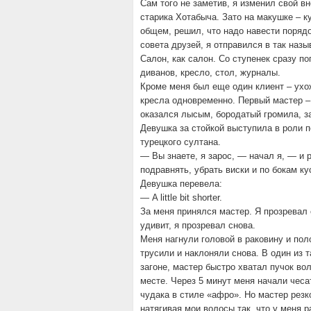
Сам того не заметив, я изменил свой в
старика Хотабыча. Зато на макушке – к
общем, решил, что надо навести поряд
совета друзей, я отправился в так наз
Салон, как салон. Со ступенек сразу по
диванов, кресло, стол, журналы.
Кроме меня был еще один клиент – ухо
кресла одновременно. Первый мастер –
оказался лысым, бородатый громила, з
Девушка за стойкой выступила в роли п
турецкого султана.
— Вы знаете, я зарос, — начал я, — и 
подравнять, убрать виски и по бокам ку
Девушка перевела:
— A little bit shorter.
За меня принялся мастер. Я прозревал 
удивит, я прозревал снова.
Меня нагнули головой в раковину и по
трусили и наклоняли снова. В один из т
загоне, мастер быстро хватал пучок во
месте. Через 5 минут меня начали чеса
чудака в стиле «афро». Но мастер резк
натягивая мои волосы так, что у меня р