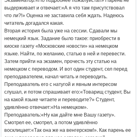
Экзаменатор:«По подробнее пожалуйста!!» Парень не
выдерживает и отвечает:«А я что там присутствовал
что ли?!» Оценка не заставила себя ждать. Надеюсь
читатель догадался какая.
Вторая история была уже на сессии. Сдавали мы
немецкий язык. Задание было такое: приобрести в
киоске газету «Московские новости» на немецком
языке. Найти, по желанию, статью в ней и перевести.
Затем прийти на экзамен, прочесть эту статью на
немецком с переводом. И вот один студент, сел перед
преподавателем, начал читать и переводить.
Преподаватель его с натугой и явным интересом
слушал, и потом спрашивает его:«Товарищ студент, Вы
на какой языке читаете и переводите?» Студент,
удивлённо отвечает:«На немецком».
Преподаватель:«Ну как дайте мне Вашу газету».
Смотрел ее, смотрел, а потом удивлённо
восклицает:«Так она же на венгерском!». Как парень ее