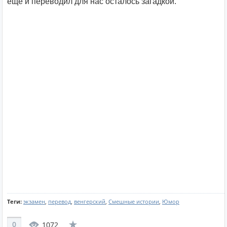
еще и переводил для нас осталось загадкой.
Теги:
экзамен
,
перевод
,
венгерский
,
Смешные истории
,
Юмор
0
1072