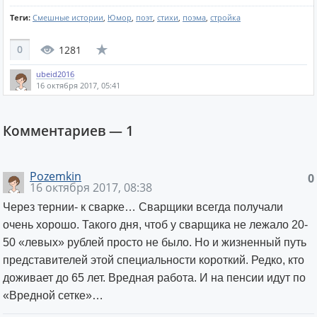
Теги:
Смешные истории
,
Юмор
,
поэт
,
стихи
,
поэма
,
стройка
0
1281
ubeid2016
16 октября 2017, 05:41
Комментариев —
1
Pozemkin
0
16 октября 2017, 08:38
Через тернии- к сварке… Сварщики всегда получали
очень хорошо. Такого дня, чтоб у сварщика не лежало 20-
50 «левых» рублей просто не было. Но и жизненный путь
представителей этой специальности короткий. Редко, кто
доживает до 65 лет. Вредная работа. И на пенсии идут по
«Вредной сетке»…