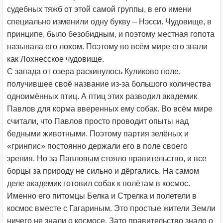
судебных тяжб от этой самой группы, в его имени
специально изменили одну букву – Нэсси. Чудовище, в
принципе, было безобидным, и поэтому местная гопота
называла его лохом. Поэтому во всём мире его знали
как Лохнесское чудовище.
С запада от озера раскинулось Куликово поле,
получившее своё название из-за большого количества
одноимённых птиц. А птиц этих разводил академик
Павлов для корма вверенных ему собак. Во всём мире
считали, что Павлов просто проводит опыты над
бедными животными. Поэтому партия зелёных и
«гринпис» постоянно держали его в поле своего
зрения. Но за Павловым стояло правительство, и все
борцы за природу не сильно и дёргались. На самом
деле академик готовил собак к полётам в космос.
Именно его питомцы Белка и Стрелка и полетели в
космос вместе с Гагариным. Это простые жители Земли
ничего не знали о космосе. Зато правительство знало о