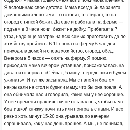
бодрая? » Мама только смеялась и пожимала плечами.
Я вспоминаю свое детство. Мама всегда была занята
домашними хлопотами. То готовит, то стирает, то на
огород с тяпкой бежит. Да еще и работала на ферме —
подъем в 3 часа ночи, бежит на дойку. Прибегает в 7
утра, надо еще завтрак на всю семью приготовить да по
хозяйству пройтись. В 11 снова на ферму.В час дня
приходила домой и снова хозяйство, огород, обед.
Вечером в 5 часов — опять на ферму. Я помню,
приходила мама вечером уставшая, присаживалась на
диван и говорила: «Сейчас, 5 минут передышки и будем
ужинать». И тут же засыпала. Мы с папой и братом
накрывали на стол и будили маму, что бы она поела. А
она обнимала нас и говорила, какие мы у нее хорошие.
У нее времени практически не оставалось, чтобы нам с
братишкой книжку почитать или поиграть с нами. И все
равно хоть минут 15-20 она урывала по вечерам,
спрашивала, как у нас день прошел. А мы, не понимая,