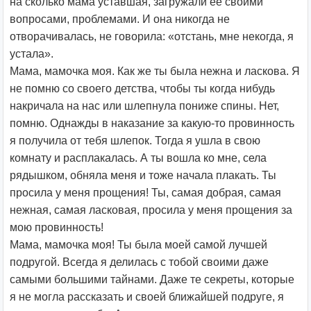
на сколько мама уставшая, загружали ее своими
вопросами, проблемами. И она никогда не
отворачивалась, не говорила: «отстань, мне некогда, я
устала».
Мама, мамочка моя. Как же ты была нежна и ласкова. Я
не помню со своего детства, чтобы ты когда нибудь
накричала на нас или шлепнула пониже спины. Нет,
помню. Однажды в наказание за какую-то провинность
я получила от тебя шлепок. Тогда я ушла в свою
комнату и расплакалась. А ты вошла ко мне, села
рядышком, обняла меня и тоже начала плакать. Ты
просила у меня прощения! Ты, самая добрая, самая
нежная, самая ласковая, просила у меня прощения за
мою провинность!
Мама, мамочка моя! Ты была моей самой лучшей
подругой. Всегда я делилась с тобой своими даже
самыми большими тайнами. Даже те секреты, которые
я не могла рассказать и своей ближайшей подруге, я