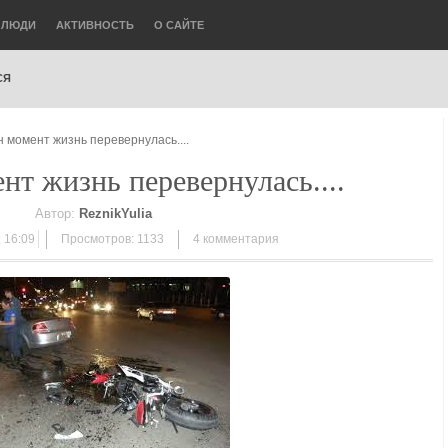
ЛЮДИ
АКТИВНОСТЬ
О САЙТЕ
СЯ
н момент жизнь перевернулась....
нт жизнь перевернулась....
Автор:
ReznikYulia
 16:09
Просмотров: 1133
4
комментария