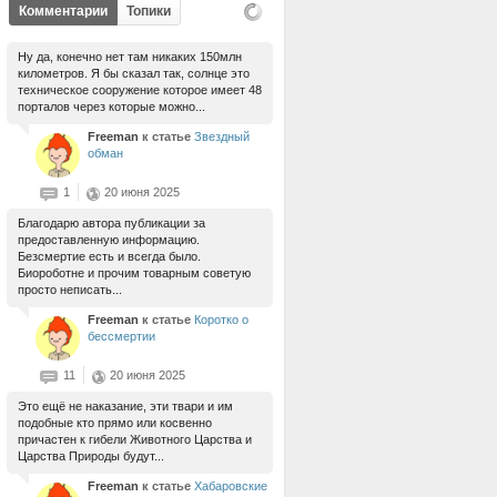
Комментарии
Топики
Ну да, конечно нет там никаких 150млн
километров. Я бы сказал так, солнце это
техническое сооружение которое имеет 48
порталов через которые можно...
Freeman
к статье
Звездный
обман
1
20 июня 2025
Благодарю автора публикации за
предоставленную информацию.
Безсмертие есть и всегда было.
Биороботне и прочим товарным советую
просто неписать...
Freeman
к статье
Коротко о
бессмертии
11
20 июня 2025
Это ещё не наказание, эти твари и им
подобные кто прямо или косвенно
причастен к гибели Животного Царства и
Царства Природы будут...
Freeman
к статье
Хабаровские