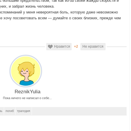
ь большим предательством, так как из-за своей жажды скорости и
них, и забрал жизнь человека.
воспоминаний у меня невероятная боль, которую даже невозможно
 же хочу посоветовать всем — думайте о своих близких, прежде чем
Нравится
+2
Не нравится
ReznikYulia
Пока ничего не написал о себе...
нь
погиб
трагедия