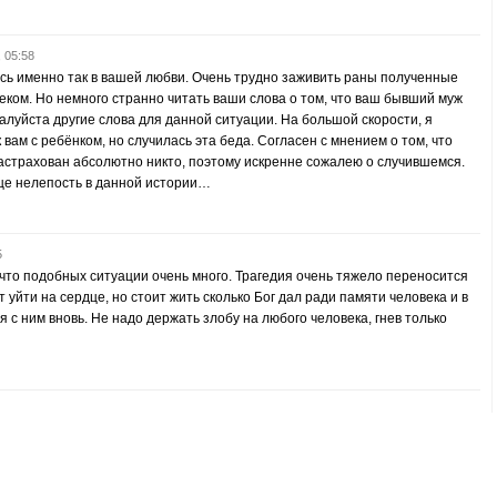
 05:58
ось именно так в вашей любви. Очень трудно заживить раны полученные
еком. Но немного странно читать ваши слова о том, что ваш бывший муж
алуйста другие слова для данной ситуации. На большой скорости, я
 вам с ребёнком, но случилась эта беда. Согласен с мнением о том, что
застрахован абсолютно никто, поэтому искренне сожалею о случившемся.
е нелепость в данной истории…
5
 что подобных ситуации очень много. Трагедия очень тяжело переносится
т уйти на сердце, но стоит жить сколько Бог дал ради памяти человека и в
 с ним вновь. Не надо держать злобу на любого человека, гнев только