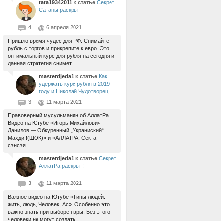
tata19342011
к статье
Секрет
Сатаны раскрыт
4
6 апреля 2021
Пришло время чудес для РФ. Снимайте
рубль с торгов и прикрепите к евро. Это
оптимальный курс для рубля на сегодня и
данная стратегия снимет...
masterdjeda1
к статье
Как
удержать курс рубля в 2019
году и Николай Чудотворец
3
11 марта 2021
Правоверный мусульманин об АллатРа.
Видео на Ютубе «Игорь Михайлович
Данилов — Обкуренный „Украниский“
Махди !(ШОК)» и «АЛЛАТРА. Секта
сэнсэя...
masterdjeda1
к статье
Секрет
АллатРа раскрыт!
3
11 марта 2021
Важное видео на Ютубе «Типы людей:
жить, людь, Человек, Ас». Особенно это
важно знать при выборе пары. Без этого
человеки не могут создать...