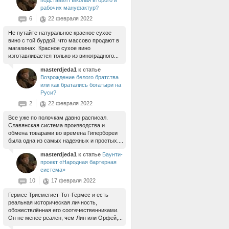
подставил Николая второго и
рабочих мануфактур?
6
22 февраля 2022
Не путайте натуральное красное сухое
вино с той бурдой, что массово продают в
магазинах. Красное сухое вино
изготавливается только из виноградного...
masterdjeda1
к статье
Возрождение белого братства
или как братались богатыри на
Руси?
2
22 февраля 2022
Все уже по полочкам давно расписал.
Славянская система производства и
обмена товарами во времена Гипербореи
была одна из самых надежных и простых....
masterdjeda1
к статье
Баунти-
проект «Народная бартерная
система»
10
17 февраля 2022
Гермес Трисмегист-Тот-Гермес и есть
реальная историческая личность,
обожествлённая его соотечественниками.
Он не менее реален, чем Лин или Орфей,...