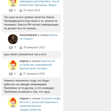
живодерки расплакались после
вынесения приговора. Видео.
5
20 июня 2025
Это еще не все уровни зачистки Земли.
Пробудившихся еще мало и то, многое не
понимают. Власти РФ читают информацию,
но делают все по своему...
masterdjeda1
к статье
Жизнь
по Сварге!
9
28 февраля 2022
курс валют разный всё так и есть
migom
к статье
Коротко об
устройстве современной
финансовой системы
4
27 февраля 2022
Немного непонятно тогда, кто будет
работать на заводах инженерами.
Проблема тут в другом, и это очевидно.
Проблема основная в том, что труд...
migom
к статье
Лучший в мире
институт, реальная практика и
гарантированное
трудоустройство