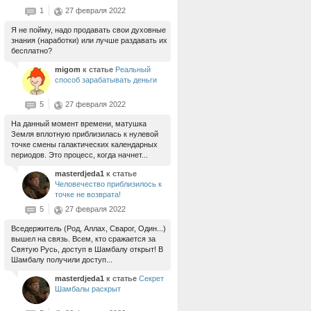
1
27 февраля 2022
Я не пойму, надо продавать свои духовные
знания (наработки) или лучше раздавать их
бесплатно?
migom
к статье
Реальный
способ зарабатывать деньги
5
27 февраля 2022
На данный момент времени, матушка
Земля вплотную приблизилась к нулевой
точке смены галактических календарных
периодов. Это процесс, когда начнет...
masterdjeda1
к статье
Человечество приблизилось к
точке не возврата!
5
27 февраля 2022
Вседержитель (Род, Аллах, Сварог, Один...)
вышел на связь. Всем, кто сражается за
Святую Русь, доступ в Шамбалу открыт! В
Шамбалу получили доступ...
masterdjeda1
к статье
Секрет
Шамбалы раскрыт