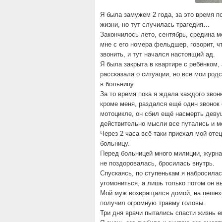
Я была замужем 2 года, за это время п
жизни, но тут случилась трагедия…
Закончилось лето, сентябрь, средина ме
мне с его номера фельдшер, говорит, ч
звонить, и тут начался настоящий ад.
Я была закрыта в квартире с ребёнком, 
рассказала о ситуации, но все мои родс
в больницу.
За то время пока я ждала каждого звон
кроме меня, раздался ещё один звонок о
мотоцикле, он сбил ещё насмерть девушк
действительно мысли все путались и м
Через 2 часа всё-таки приехал мой отец
больницу.
Перед больницей много милиции, журна
не поздоровалась, бросилась внутрь.
Спускаясь, по ступенькам я набросилас
угомониться, а лишь только потом он в
Мой муж возвращался домой, на пешехо
получил огромную травму головы.
Три дня врачи пытались спасти жизнь е