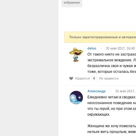
избранное
Только зарегистрированные и авториз
delso
•
31 мая 2017, 16:40
От такого никто не застрах
экстремальное вождение. Л
безразлична своя и чужая 
тоже, которые осталась без
Нравится
0
Не нравится
Александр
•
31 мая 2017,
Ежедневно читаю в сводках
неосознанное поведение н
что ты герой, но при этом 
окружающих.
Женщине же хочу пожелать 
нельзя жить прошлым, жив