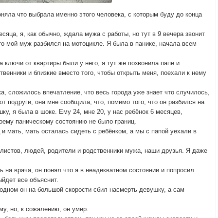
оняла что выбрала именно этого человека, с которым буду до конца
сяца, я, как обычно, ждала мужа с работы, но тут в 9 вечера звонит
то мой муж разбился на мотоцикле. Я была в панике, начала всем
а ключи от квартиры были у него, я тут же позвонила папе и
твенники и близкие вместо того, чтобы открыть меня, поехали к нему
ка, сложилось впечатление, что весь города уже знает что случилось,
т подруги, она мне сообщила, что, помимо того, что он разбился на
у, я была в шоке. Ему 24, мне 20, у нас ребёнок 6 месяцев,
оему паническому состоянию не было границ.
 и мать, мать осталась сидеть с ребёнком, а мы с папой уехали в
листов, людей, родители и родственники мужа, наши друзья. Я даже
ь на врача, он понял что я в неадекватном состоянии и попросил
ыйдет все объяснит.
дном он на большой скорости сбил насмерть девушку, а сам
му, но, к сожалению, он умер.