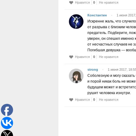
Нравится
0
Не нравится
Константин
•
1 июня 2017,
Искренне жаль, что случил
от разрыва с близким челов
предатель. Подберите, пож
уверен, он спешил именно к
от несчастных случаев не 
Погибшая девушка — вообщ
Нравится
0
Не нравится
strong
•
1 июня 2017, 18:5
Соболезную и могу сказать
и порой никак боль не може
будущем может и встретится
рушит человека изнутри.
Нравится
0
Не нравится