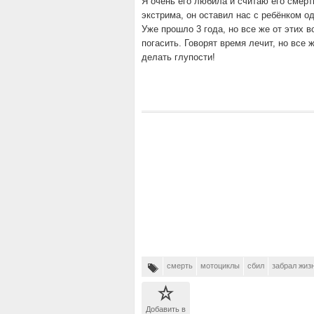
Я очень его любила и считаю его смерт
экстрима, он оставил нас с ребёнком од
Уже прошло 3 года, но все же от этих 
погасить. Говорят время лечит, но все
делать глупости!
смерть
мотоциклы
сбил
забрал жиз
Добавить в