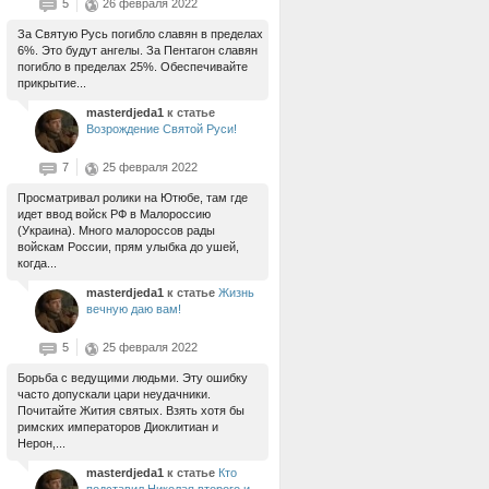
5
26 февраля 2022
За Святую Русь погибло славян в пределах
6%. Это будут ангелы. За Пентагон славян
погибло в пределах 25%. Обеспечивайте
прикрытие...
masterdjeda1
к статье
Возрождение Святой Руси!
7
25 февраля 2022
Просматривал ролики на Ютюбе, там где
идет ввод войск РФ в Малороссию
(Украина). Много малороссов рады
войскам России, прям улыбка до ушей,
когда...
masterdjeda1
к статье
Жизнь
вечную даю вам!
5
25 февраля 2022
Борьба с ведущими людьми. Эту ошибку
часто допускали цари неудачники.
Почитайте Жития святых. Взять хотя бы
римских императоров Диоклитиан и
Нерон,...
masterdjeda1
к статье
Кто