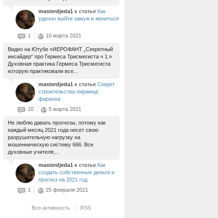
masterdjeda1
к статье
Как
удачно выйти замуж и жениться
1
10 марта 2021
Видео на Ютубе «ИЕРОФАНТ „Секретный
инсайдер“ про Гермеса Трисмегиста ч 1.»
Духовная практика Гермеса Трисмегиста
которую практиковали все...
masterdjeda1
к статье
Секрет
строительства пирамид
фараона
10
5 марта 2021
Не люблю давать прогнозы, потому как
каждый месяц 2021 года несет свою
разрушительную нагрузку на
мошенническую систему 666. Все
духовные учителя,...
masterdjeda1
к статье
Как
создать собственные деньги и
прогноз на 2021 год.
1
25 февраля 2021
Вся активность
RSS