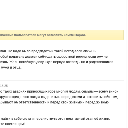
ованные пользователи могут оставлять комментарии.
ован. Но надо было предвидеть и такой исход если любишь
юбой водитель должен соблюдать скоростной режим, если ему не
жизнь. Жаль погибшую девушку в первую очередь, но и родственников
 мужа и отца.
 18:25
 о таких авариях приносящих горе многим людям, семьям — всему виной
арушающих, плюс жажда выделиться перед всеми и потешить себя тем,
забывают об ответственности и перед свой жизнью и перед жизнью
найти в себе силы и перелистнуть этот негативный этап её жизни,
ите настоящим!