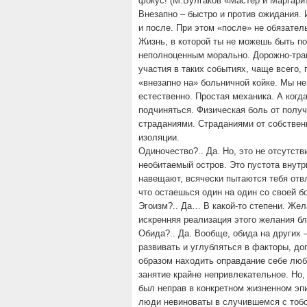
фокус! (М.Булгаков «Мастер и Маргари
Внезапно – быстро и против ожидания.
и после. При этом «после» не обязател
Жизнь, в которой ты не можешь быть п
неполноценным морально. Дорожно-тра
участия в таких событиях, чаще всего, 
«внезапно на» больничной койке. Мы не
естественно. Простая механика. А когд
подчиняться. Физическая боль от полу
страданиями. Страданиями от собствен
изоляции.
Одиночество?.. Да. Но, это не отсутств
необитаемый остров. Это пустота внутри
навещают, всячески пытаются тебя отвл
что остаешься один на один со своей 
Эгоизм?.. Да… В какой-то степени. Жел
искренняя реализация этого желания бл
Обида?.. Да. Вообще, обида на других
развивать и углубляться в факторы, до
образом находить оправдание себе люб
занятие крайне непривлекательное. Но
был неправ в конкретном жизненном эп
люди невиноваты в случившемся с тобо