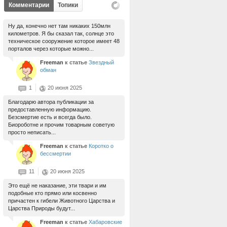
Комментарии
Топики
Ну да, конечно нет там никаких 150млн
километров. Я бы сказал так, солнце это
техническое сооружение которое имеет 48
порталов через которые можно...
Freeman
к статье
Звездный
обман
1
20 июня 2025
Благодарю автора публикации за
предоставленную информацию.
Безсмертие есть и всегда было.
Биороботне и прочим товарным советую
просто неписать...
Freeman
к статье
Коротко о
бессмертии
11
20 июня 2025
Это ещё не наказание, эти твари и им
подобные кто прямо или косвенно
причастен к гибели Животного Царства и
Царства Природы будут...
Freeman
к статье
Хабаровские