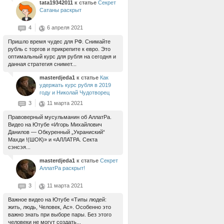
tata19342011
к статье
Секрет
Сатаны раскрыт
4
6 апреля 2021
Пришло время чудес для РФ. Снимайте
рубль с торгов и прикрепите к евро. Это
оптимальный курс для рубля на сегодня и
данная стратегия снимет...
masterdjeda1
к статье
Как
удержать курс рубля в 2019
году и Николай Чудотворец
3
11 марта 2021
Правоверный мусульманин об АллатРа.
Видео на Ютубе «Игорь Михайлович
Данилов — Обкуренный „Украниский“
Махди !(ШОК)» и «АЛЛАТРА. Секта
сэнсэя...
masterdjeda1
к статье
Секрет
АллатРа раскрыт!
3
11 марта 2021
Важное видео на Ютубе «Типы людей:
жить, людь, Человек, Ас». Особенно это
важно знать при выборе пары. Без этого
человеки не могут создать...