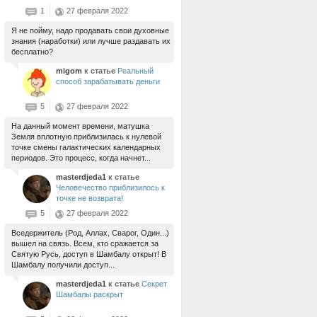
1
27 февраля 2022
Я не пойму, надо продавать свои духовные
знания (наработки) или лучше раздавать их
бесплатно?
migom
к статье
Реальный
способ зарабатывать деньги
5
27 февраля 2022
На данный момент времени, матушка
Земля вплотную приблизилась к нулевой
точке смены галактических календарных
периодов. Это процесс, когда начнет...
masterdjeda1
к статье
Человечество приблизилось к
точке не возврата!
5
27 февраля 2022
Вседержитель (Род, Аллах, Сварог, Один...)
вышел на связь. Всем, кто сражается за
Святую Русь, доступ в Шамбалу открыт! В
Шамбалу получили доступ...
masterdjeda1
к статье
Секрет
Шамбалы раскрыт