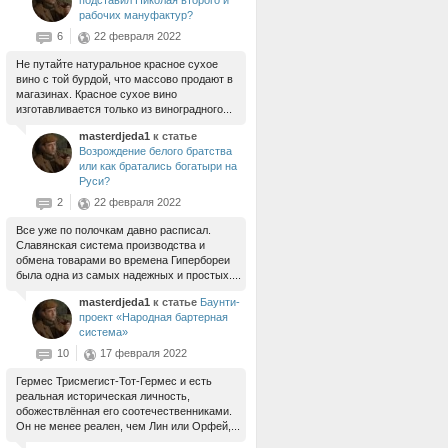
подставил Николая второго и
рабочих мануфактур?
6
22 февраля 2022
Не путайте натуральное красное сухое
вино с той бурдой, что массово продают в
магазинах. Красное сухое вино
изготавливается только из виноградного...
masterdjeda1
к статье
Возрождение белого братства
или как братались богатыри на
Руси?
2
22 февраля 2022
Все уже по полочкам давно расписал.
Славянская система производства и
обмена товарами во времена Гипербореи
была одна из самых надежных и простых....
masterdjeda1
к статье
Баунти-
проект «Народная бартерная
система»
10
17 февраля 2022
Гермес Трисмегист-Тот-Гермес и есть
реальная историческая личность,
обожествлённая его соотечественниками.
Он не менее реален, чем Лин или Орфей,...