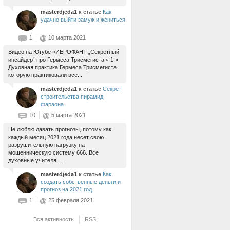
masterdjeda1
к статье
Как
удачно выйти замуж и жениться
1
10 марта 2021
Видео на Ютубе «ИЕРОФАНТ „Секретный
инсайдер“ про Гермеса Трисмегиста ч 1.»
Духовная практика Гермеса Трисмегиста
которую практиковали все...
masterdjeda1
к статье
Секрет
строительства пирамид
фараона
10
5 марта 2021
Не люблю давать прогнозы, потому как
каждый месяц 2021 года несет свою
разрушительную нагрузку на
мошенническую систему 666. Все
духовные учителя,...
masterdjeda1
к статье
Как
создать собственные деньги и
прогноз на 2021 год.
1
25 февраля 2021
Вся активность
RSS