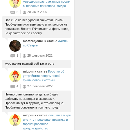
живодерки расплакались после
вынесения приговора. Видео.
5
20 июня 2025
Это еще не все уровни зачистки Земли.
Пробудившихся еще мало и то, многое не
понимают. Власти РФ читают информацию,
но делают все по своему...
masterdjeda1
к статье
Жизнь
по Сварге!
9
28 февраля 2022
курс валют разный всё так и есть
migom
к статье
Коротко об
устройстве современной
финансовой системы
4
27 февраля 2022
Немного непонятно тогда, кто будет
работать на заводах инженерами.
Проблема тут в другом, и это очевидно.
Проблема основная в том, что труд...
migom
к статье
Лучший в мире
институт, реальная практика и
гарантированное
трудоустройство