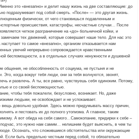
та»)
 Именно это «внезапно» и делит нашу жизнь на две составляющие: до
ьно подразумевает под собой смерть. «После» — это другая жизнь.
олноценным физически, от чего становишься подавленным и
нспортные происшествия, катастрофы, несчастные случаи… После
появляется четкое разграничение на «до» больничной койки, и
 замечаем тех движений, которые совершает наше тело. Для нас это
а наступает то самое «внезапно», организм отказывается нам
ченных увечий непрерывно сопровождается нравственными
ной беспомощности, а в отдельных случаях ненужности и душевной
ие общения, не обособленность от социума, не пустыня и не
. Это, когда вокруг тебя люди, они за тебя волнуются, звонят,
ечь и развлечь. А ты, все равно, чувствуешь себя одиноким. Потому,
болью и со своей беспомощностью.
ание, чтобы тебя пожалели, безусловно, возникает. Но, даже
изкими людьми, не освобождает и не успокаивает.
 – вещь довольно удобная. Здесь можно придумывать массу причин,
полнять и пестовать их до полного утопизма. А главное, таким
имому. А вот обида на себя самого…Самокопание, придирки к себе –
, подчас, это нужно нам самим… нелишним будет выяснить, в чем ты
изоде. Осознать, что сложившиеся обстоятельства или окружающие
й. Если быть предельно честным перед собой, то обязательно