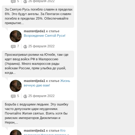
5
26 февраля 2022
За Святую Русь погибло славян в пределах
6%. Это будут ангелы. За Пентагон славян
погибло в пределах 25%. Обеспечивайте
прикрытие...
masterdjeda1
к статье
Возрождение Святой Руси!
7
25 февраля 2022
Просматривал ролики на Ютюбе, там где
идет ввод войск РФ в Малороссию
(Украина). Много малороссов рады
войскам России, прям улыбка до ушей,
когда...
masterdjeda1
к статье
Жизнь
вечную даю вам!
5
25 февраля 2022
Борьба с ведущими людьми. Эту ошибку
часто допускали цари неудачники.
Почитайте Жития святых. Взять хотя бы
римских императоров Диоклитиан и
Нерон,...
masterdjeda1
к статье
Кто