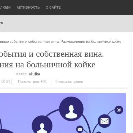
ЛЮДИ
АКТИВНОСТЬ
О САЙТЕ
СЯ
апные события и собственная вина. Размышления на больничной койке
обытия и собственная вина.
ия на больничной койке
Автор:
olufka
 10:59
Просмотров: 891
0
комментариев