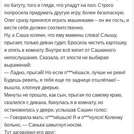
по батуту, того и гляди, что упадут на пол. Строго
попросила придумать другую игру, более безопасную.
Олег сразу принялся играть машинками – он же гость, и
вести себя должен соответственно.
Ну, а Саша хозяин, что ему мамины слова! Слышу,
прыгает, только диван гудит. Бросила чистить картошку,
и опять в комнату. Внутри всё кипит от Сашкиного
непослушания. Сказала, от злости не выбирая
выражений:
— Ладно, прыгай! Но если п***нёшься, лучше не реви!
Будешь реветь, я тебя еще по заднице отшлёпаю! –
вышла, хлопнув дверью.
Минуты не прошло, как сын, прыгая по самому краю,
свалился с дивана. Кинулась я в комнату, но
остановилась у двери, услышав Сашин голос:
— Говорила мать: п***нёшься! Я и п***нулся! Коленку
больно, — Санька шмыгнул носом.
Тут заговорил его друг: