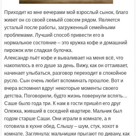
Приходит ко мне вечерами мой взрослый сынок, благо
живет он со своей семьёй совсем рядом. Является
усталый после работы, загруженный семейными
проблемами. Лучший способ привести его в
нормальное состояние – это кружка кофе и домашний
пирожок или сладкая булочка.
Александр пьёт кофе и вываливает на меня всё, что
накопилось в его душе за день. Вижу, как он оттаивает,
начинает улыбаться, разговор переходит в спокойное
русло. Сын очень любит вспоминать прошлое. Вот и
вчера вспомнил вдруг некоторые моменты своего
детства. Поговорили, будто жизнь повернули вспять…
Саше было года три. К нам в гости пришёл его друг
Олежка, живший в соседней квартире. Мальчик был
годом старше Саши. Они играли в комнате, а я
готовила в кухне обед. Слышу – шум, стук, хохот в
комнате. Заглянула: мальчишки прыгают по дивану, как