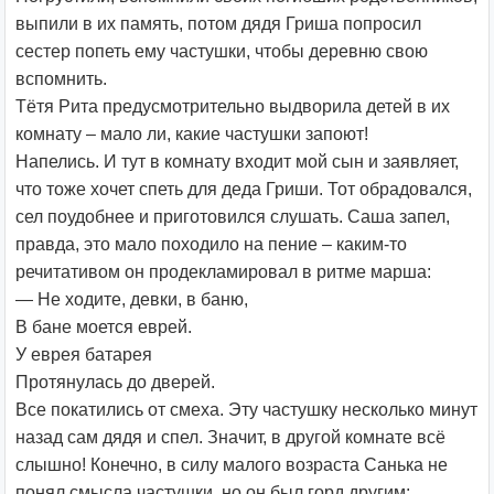
выпили в их память, потом дядя Гриша попросил
сестер попеть ему частушки, чтобы деревню свою
вспомнить.
Тётя Рита предусмотрительно выдворила детей в их
комнату – мало ли, какие частушки запоют!
Напелись. И тут в комнату входит мой сын и заявляет,
что тоже хочет спеть для деда Гриши. Тот обрадовался,
сел поудобнее и приготовился слушать. Саша запел,
правда, это мало походило на пение – каким-то
речитативом он продекламировал в ритме марша:
— Не ходите, девки, в баню,
В бане моется еврей.
У еврея батарея
Протянулась до дверей.
Все покатились от смеха. Эту частушку несколько минут
назад сам дядя и спел. Значит, в другой комнате всё
слышно! Конечно, в силу малого возраста Санька не
понял смысла частушки, но он был горд другим: