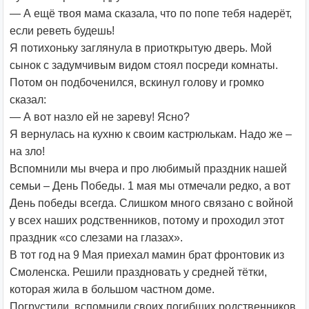
— А ещё твоя мама сказала, что по попе тебя надерёт,
если реветь будешь!
Я потихоньку заглянула в приоткрытую дверь. Мой
сынок с задумчивым видом стоял посреди комнаты.
Потом он подбоченился, вскинул голову и громко
сказал:
— А вот назло ей не зареву! Ясно?
Я вернулась на кухню к своим кастрюлькам. Надо же –
на зло!
Вспомнили мы вчера и про любимый праздник нашей
семьи – День Победы. 1 мая мы отмечали редко, а вот
День победы всегда. Слишком много связано с войной
у всех наших родственников, потому и проходил этот
праздник «со слезами на глазах».
В тот год на 9 Мая приехал мамин брат фронтовик из
Смоленска. Решили праздновать у средней тётки,
которая жила в большом частном доме.
Погрустили, вспомнили своих погибших родственников,