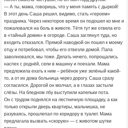
— А ты, мама, говоришь, что у меня память с дыркой!
В этот день Саша решил, видимо, стать «героем»
праздника. Через некоторое время он подошел ко мне и
пожаловался на боль в животе. Тётя тут же отвела его
в «тайный домик» в огороде. Саша заглянул туда, но
входить отказался. Прямой наводкой он пошел к моему
отцу и потребовал, чтобы его отвезли домой. Папа
заволновался, мы тоже. Делать нечего, попрощались
наспех с роднёй, сели в машину и поехали. Мама
предложила ехать к ним – ребёнок уже зелёный какой-
то, а от их дома больница через дорогу. Саша сразу
согласился. Дорогой он молчал, а в глазах застыли
слёзы. На бледном лбу выступили капельки пота.
Он с трудом поднялся на лестничную площадку, а как
только открыли дверь квартиры, мальчишка, не
разуваясь, прошлепал по коридору в туалет. Мама
предлагала вызвать «скорую» — с животом шутки