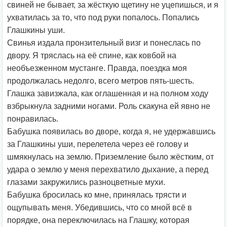
свиней не бывает, за жёсткую щетину не уцепишься, и я
ухватилась за то, что под руки попалось. Попались
Глашкины уши.
Свинья издала пронзительный визг и понеслась по
двору. Я тряслась на её спине, как ковбой на
необъезженном мустанге. Правда, поездка моя
продолжалась недолго, всего метров пять-шесть.
Глашка завизжала, как оглашенная и на полном ходу
взбрыкнула задними ногами. Роль скакуна ей явно не
понравилась.
Бабушка появилась во дворе, когда я, не удержавшись
за Глашкины уши, перелетела через её голову и
шмякнулась на землю. Приземление было жёстким, от
удара о землю у меня перехватило дыхание, а перед
глазами закружились разноцветные мухи.
Бабушка бросилась ко мне, принялась трясти и
ощупывать меня. Убедившись, что со мной всё в
порядке, она переключилась на Глашку, которая