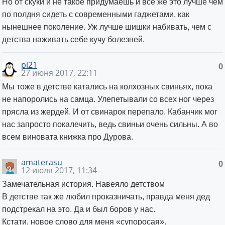
Но от скуки и не такое придумаешь и все же это лучше чем
по полдня сидеть с современными гаджетами, как
нынешнее поколение. Уж лучше шишки набивать, чем с
детства наживать себе кучу болезней.
pi21
0
27 июня 2017, 22:11
Мы тоже в детстве катались на колхозных свиньях, пока
не напоролись на самца. Улепетывали со всех ног через
прясла из жердей. И от свинарок перепало. Кабанчик мог
нас запросто покалечить, ведь свиньи очень сильны. А во
всем виновата книжка про Дурова.
amaterasu
0
12 июля 2017, 11:34
Замечательная история. Навеяло детством
В детстве так же любил проказничать, правда меня дед
подстрекал на это. Да и был боров у нас.
Кстати, новое слово для меня «супоросая».