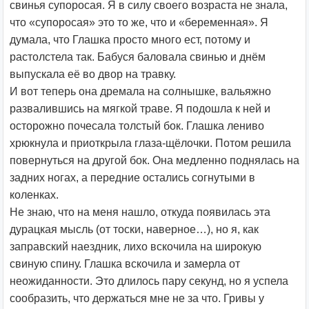
свинья супоросая. Я в силу своего возраста не знала,
что «супоросая» это то же, что и «беременная». Я
думала, что Глашка просто много ест, потому и
растолстела так. Бабуся баловала свинью и днём
выпускала её во двор на травку.
И вот теперь она дремала на солнышке, вальяжно
развалившись на мягкой траве. Я подошла к ней и
осторожно почесала толстый бок. Глашка лениво
хрюкнула и приоткрыла глаза-щёлочки. Потом решила
повернуться на другой бок. Она медленно поднялась на
задних ногах, а передние остались согнутыми в
коленках.
Не знаю, что на меня нашло, откуда появилась эта
дурацкая мысль (от тоски, наверное…), но я, как
заправский наездник, лихо вскочила на широкую
свиную спину. Глашка вскочила и замерла от
неожиданности. Это длилось пару секунд, но я успела
сообразить, что держаться мне не за что. Гривы у