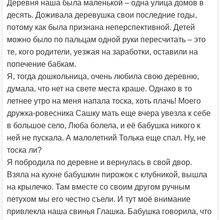
Деревня наша была маленькой – одна улица домов в
десять. Доживала деревушка свои последние годы,
потому как была признана неперспективной. Детей
можно было по пальцам одной руки пересчитать – это
те, кого родители, уезжая на заработки, оставили на
попечение бабкам.
Я, тогда дошкольница, очень любила свою деревню,
думала, что нет на свете места краше. Однако в то
летнее утро на меня напала тоска, хоть плачь! Моего
дружка-ровесника Сашку мать еще вчера увезла к себе
в большое село, Люба болела, и её бабушка никого к
ней не пускала. А малолетний Толька еще спал. Ну, не
тоска ли?
Я побродила по деревне и вернулась в свой двор.
Взяла на кухне бабушкин пирожок с клубникой, вышла
на крылечко. Там вместе со своим другом ручным
петухом мы его честно съели. И тут моё внимание
привлекла наша свинья Глашка. Бабушка говорила, что