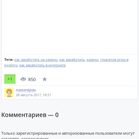
Теги:
как заработать на казино
,
как заработать
,
казино
,
стратегия игры в
рулетку
,
как заработать в интернете
+1
850
masterdjeda
28 августа 2017, 18:51
Комментариев —
0
Только зарегистрированные и авторизованные пользователи могут
оставлять комментарии.