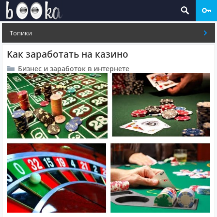
Топики
Как заработать на казино
Бизнес и заработок в интернете