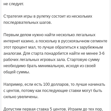
не следует.
Стратегия игры в рулетку состоит из нескольких
последовательных шагов.
Первым делом нужно найти несколько легальных
интернет казино, а поскольку в русскоязычном сегменте
этот процент мал, то лучше обратиться к зарубежным
аналогам. Для старта понадобится найти не менее 3-6
рабочих легальных игровых зала. Стартовую сумму
необходимо брать минимальную, исходя из своей
общей суммы.
Например, если есть 100 долларов, то лучше начинать
с центов, потому как последующие ставки могут быть
сильно увеличены.
Допустим первая ставка 5 центов. Играем до тех пор,