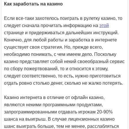
Как заработать на казино
Если все-таки захотелось поиграть в рулетку казино, то
следует сначала прочитать информацию на
этой
странице и придерживаться дальнейших инструкций.
Конечно, для любой работы и заработка в интернете
существует своя стратегия. Но, прежде всего,
необходимо понимать, с чем имеем дело. Поскольку
казино представляет собой некий своеобразный сервис
по сбору пожертвований, то и относится к этому,
следует соответственно, то есть, нужно приготовиться
отдать ровно столько денег, сколько не жалко потерять.
Казино интернета в отличие от офлайн казино,
являются некими программными продуктами,
запрограммированными отдавать игрокам 20-90%
шанса на выигрыш. В случае лицензионных казино
шанс выиграть больше, тем не менее, расслабляться