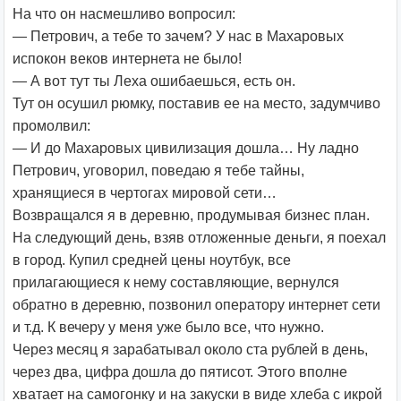
На что он насмешливо вопросил:
— Петрович, а тебе то зачем? У нас в Махаровых
испокон веков интернета не было!
— А вот тут ты Леха ошибаешься, есть он.
Тут он осушил рюмку, поставив ее на место, задумчиво
промолвил:
— И до Махаровых цивилизация дошла… Ну ладно
Петрович, уговорил, поведаю я тебе тайны,
хранящиеся в чертогах мировой сети…
Возвращался я в деревню, продумывая бизнес план.
На следующий день, взяв отложенные деньги, я поехал
в город. Купил средней цены ноутбук, все
прилагающиеся к нему составляющие, вернулся
обратно в деревню, позвонил оператору интернет сети
и т.д. К вечеру у меня уже было все, что нужно.
Через месяц я зарабатывал около ста рублей в день,
через два, цифра дошла до пятисот. Этого вполне
хватает на самогонку и на закуски в виде хлеба с икрой