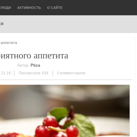
ЛЮДИ
АКТИВНОСТЬ
О САЙТЕ
СЯ
 аппетита
иятного аппетита
Автор:
Ptiza
 21:16
Просмотров: 638
0
комментариев