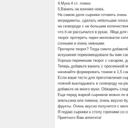
4.Мука 4 ст. ложки.
5.Ваниль на кончике ножа.
На самом деле сырники готовить очень
ингридиенты, сделать небольшие плоски
на сковороде с не большим количество
что б не рассыпался в руках. Яйца для
творог протереть через мелковатое сит
сочными и очень нежными.
Протерли творог? Тогда смело добавля
искушения порекомендовали бы вам сах
Хорошо перемешав творог с сахаром, д
Теперь добавьте ваниль с просеянной м
начинайте формировать тонкие в 1,5 са
Если ваше тесто для приготовления сы
ложной выкладывать в сковороду на разо
добавьте не много муки. Обжарить след
Еще перед жаркой сырников можно по 
апельсина или лимона, очень вкусно бу
фрукты. Очень вкусно получится с мел
Я подаю сырники к столу горячими со 
Приятного Вам аппетита!