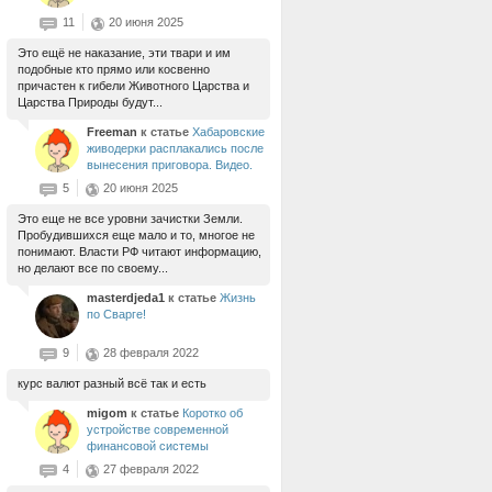
11
20 июня 2025
Это ещё не наказание, эти твари и им
подобные кто прямо или косвенно
причастен к гибели Животного Царства и
Царства Природы будут...
Freeman
к статье
Хабаровские
живодерки расплакались после
вынесения приговора. Видео.
5
20 июня 2025
Это еще не все уровни зачистки Земли.
Пробудившихся еще мало и то, многое не
понимают. Власти РФ читают информацию,
но делают все по своему...
masterdjeda1
к статье
Жизнь
по Сварге!
9
28 февраля 2022
курс валют разный всё так и есть
migom
к статье
Коротко об
устройстве современной
финансовой системы
4
27 февраля 2022