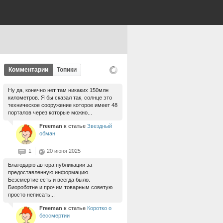
Комментарии
Топики
Ну да, конечно нет там никаких 150млн
километров. Я бы сказал так, солнце это
техническое сооружение которое имеет 48
порталов через которые можно...
Freeman
к статье
Звездный
обман
1
20 июня 2025
Благодарю автора публикации за
предоставленную информацию.
Безсмертие есть и всегда было.
Биороботне и прочим товарным советую
просто неписать...
Freeman
к статье
Коротко о
бессмертии