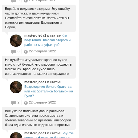
5
25 февраля 2022
Борьба с ведущими людьми. Эту ошибку
часто допускали цари неудачники.
Почитайте Жития святых. Взять хотя бы
римских императоров Диоклитиан и
Нерон,...
masterdjeda1
к статье
Кто
подставил Николая второго и
рабочих мануфактур?
6
22 февраля 2022
Не путайте натуральное красное сухое
вино с той бурдой, что массово продают в
магазинах. Красное сухое вино
изготавливается только из виноградного...
masterdjeda1
к статье
Возрождение белого братства
или как братались богатыри на
Руси?
2
22 февраля 2022
Все уже по полочкам давно расписал.
Славянская система производства и
обмена товарами во времена Гипербореи
была одна из самых надежных и простых....
masterdjeda1
к статье
Баунти-
проект «Народная бартерная