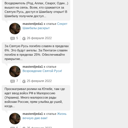
Вседержитель (Род, Аллах, Сварог, Один...)
вышел на связь. Всем, кто сражается за
Святую Русь, доступ в Шамбалу открыт! В
Шамбалу получили доступ...
masterdjeda1
к статье
Секрет
Шамбалы раскрыт
5
26 февраля 2022
За Святую Русь погибло славян в пределах
6%. Это будут ангелы. За Пентагон славян
погибло в пределах 25%. Обеспечивайте
прикрытие...
masterdjeda1
к статье
Возрождение Святой Руси!
7
25 февраля 2022
Просматривал ролики на Ютюбе, там где
идет ввод войск РФ в Малороссию
(Украина). Много малороссов рады
войскам России, прям улыбка до ушей,
когда...
masterdjeda1
к статье
Жизнь
вечную даю вам!