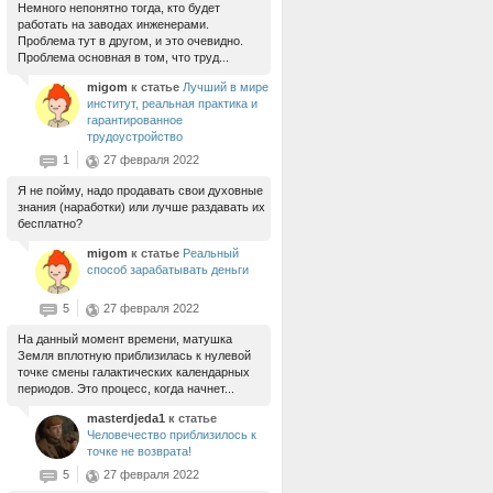
Немного непонятно тогда, кто будет
работать на заводах инженерами.
Проблема тут в другом, и это очевидно.
Проблема основная в том, что труд...
migom
к статье
Лучший в мире
институт, реальная практика и
гарантированное
трудоустройство
1
27 февраля 2022
Я не пойму, надо продавать свои духовные
знания (наработки) или лучше раздавать их
бесплатно?
migom
к статье
Реальный
способ зарабатывать деньги
5
27 февраля 2022
На данный момент времени, матушка
Земля вплотную приблизилась к нулевой
точке смены галактических календарных
периодов. Это процесс, когда начнет...
masterdjeda1
к статье
Человечество приблизилось к
точке не возврата!
5
27 февраля 2022