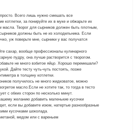
 просто. Всего лишь нужно смешать все
е котлетки, за понируйте их в муке и обжарьте их
м масла. Творог для сырников должен быть плотным,
 сырников должны быть не из холодильника. Если
ечко, уж поверьте мне, сырники у вас получатся
йте сахар, вообще профессионалы кулинарного
арную пудру, она лучше растворится с творогом.
обавьте не много взбитое яйцо. Хорошо перемешали?
укой. Дайте тесту чуть-чуть постоять, позже
нтиметра в толщину котлетки.
рников получилось не много жидковатое, можно
гретое масло.Если не хотите так, то тогда в тесто
ует с обеих сторон по несколько минут.
вашему желанию добавить маленькие кусочки
дет, если вы добавите изюм, натертые разнообразные
кими кусочками шоколада.
сметаной, медом или с вареньем