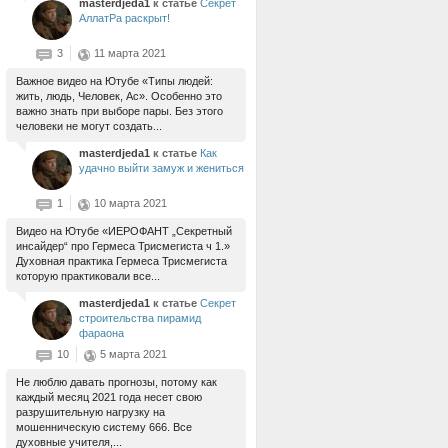
masterdjeda1
к статье
Секрет
АллатРа раскрыт!
3
11 марта 2021
Важное видео на Ютубе «Типы людей:
жить, людь, Человек, Ас». Особенно это
важно знать при выборе пары. Без этого
человеки не могут создать...
masterdjeda1
к статье
Как
удачно выйти замуж и жениться
1
10 марта 2021
Видео на Ютубе «ИЕРОФАНТ „Секретный
инсайдер“ про Гермеса Трисмегиста ч 1.»
Духовная практика Гермеса Трисмегиста
которую практиковали все...
masterdjeda1
к статье
Секрет
строительства пирамид
фараона
10
5 марта 2021
Не люблю давать прогнозы, потому как
каждый месяц 2021 года несет свою
разрушительную нагрузку на
мошенническую систему 666. Все
духовные учителя,...