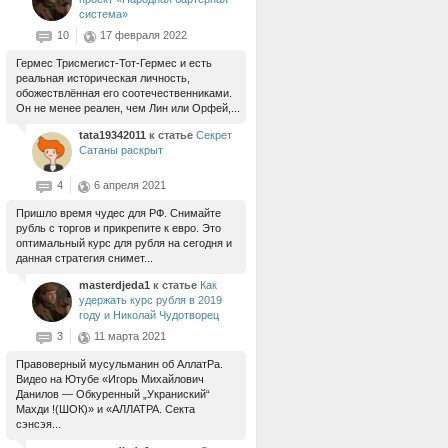
система»
10
17 февраля 2022
Гермес Трисмегист-Тот-Гермес и есть
реальная историческая личность,
обожествлённая его соотечественниками.
Он не менее реален, чем Лин или Орфей,...
tata19342011
к статье
Секрет
Сатаны раскрыт
4
6 апреля 2021
Пришло время чудес для РФ. Снимайте
рубль с торгов и прикрепите к евро. Это
оптимальный курс для рубля на сегодня и
данная стратегия снимет...
masterdjeda1
к статье
Как
удержать курс рубля в 2019
году и Николай Чудотворец
3
11 марта 2021
Правоверный мусульманин об АллатРа.
Видео на Ютубе «Игорь Михайлович
Данилов — Обкуренный „Украниский“
Махди !(ШОК)» и «АЛЛАТРА. Секта
сэнсэя...