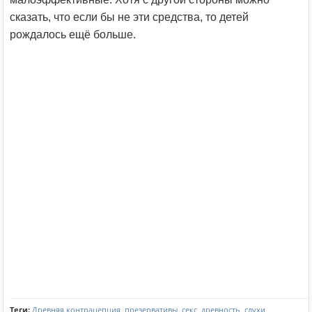
сказать, что если бы не эти средства, то детей
рождалось ещё больше.
Теги:
Древняя контрацепция
,
презервативы
,
секс
,
древность
,
слухи