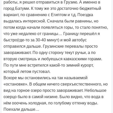
работы, я решил отправиться в Грузию. А именно в
город Батуми. К тому же это достаточно бюджетный
вариант, по сравнению с Египтом и т.д. Поездка
выдалась интересной. Сначала были равнины, но
потом когда начали появляться горы, то стало понятно,
что уже недалеко от границы… Границу перешёл я
быстро(где-то за 30-40 минут) и мой автобус
отправился дальше. Грузинские перевалы просто
завораживают. По одну сторону текут ручьи, а по
вторую смотришь и любуешься кавказскими горами.
По пути мне встретился какой-то зимний курорт,
который летом пустовал.
Вскоре мы остановились на так называемой
«остановке». В общем ничего сверхъестественного, но
вид на горное озеро просто завораживает. Небольшое
озерцо было в самой низине. Было видно, что вода в
нём ооочень холодная, по голубому оттенку воды.
Поехали дальше…