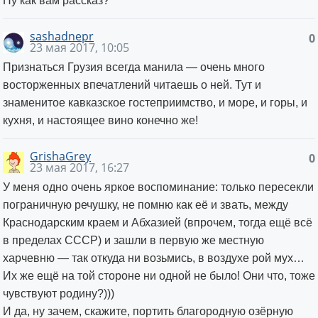
Ну как вам рассказ?
sashadnepr
0
23 мая 2017, 10:05
Признаться Грузия всегда манила — очень много
восторженных впечатлений читаешь о ней. Тут и
знаменитое кавказское гостеприимство, и море, и горы, и
кухня, и настоящее вино конечно же!
GrishaGrey
0
23 мая 2017, 16:27
У меня одно очень яркое воспоминание: только пересекли
пограничную речушку, не помню как её и звать, между
Краснодарским краем и Абхазией (впрочем, тогда ещё всё
в пределах СССР) и зашли в первую же местную
харчевню — так откуда ни возьмись, в воздухе рой мух…
Их же ещё на той стороне ни одной не было! Они что, тоже
чувствуют родину?)))
И да, ну зачем, скажите, портить благородную озёрную