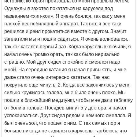
историю, которая произошла со мной прошлым летом.
Однажды я захотел покататься на карусели под
названием «хип-хоп». Я очень боялся, так как у меня
плохой вестюбилярный аппарат. Так вот, я все таки
решился и реил прокатиться вместе с другом. Значит
заплатили мы и пошли садиться. Я очень волновался,
так как катался первый раз. Когда карусель включили, я
начал очень громко орать, так как было нериально
страшно. Мой друг сидел спокойно и смеялся надо
мной. На середине катания я начал привыкать, и мне
даже стало очень интересно кататься. Так нас
покрутило еще минуты 2. Когда все закончилось у меня
сильно кружилась голова, мне было очень плохо. Мы
пошли в ближайший мед.пункт, чтобы мне дали таблетку
от боли в голове. Посидев минут 5 у доктора, я начал
успокаиваться. Друг сидел рядом и немного смеялся. Я
был очень зол, что пошел с ним. С тех самых пор я
больше никогда не садился в карусель, так боюсь, что